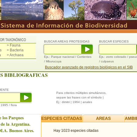
BUSCAR AREAS PROTEGIDAS
BUSCAR ESPECIES
> Fauna
s
> Bacteria
a
> Archaea
Ejs.: Parque nacional / Corrientes
Ejs.: zorro colorado / pse
/ Mburucuya
/ culpaeus
Buscador avanzado de registros biológicos en el SIB
S BIBLIOGRAFICAS
UENTE
Para criterios múltiples simultáneos,
separe las frases con el símbolo |
Ej.: dimitri | 1964 | anales
/ 1995 / flora
e los Parques
ESPECIES CITADAS
AREAS
AMBI
 de la Argentina.
LA. Buenos Aires.
Hay 1023 especies citadas