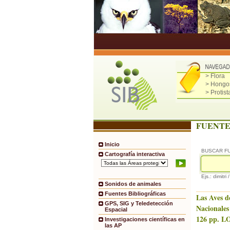
> Flora
> Hongo
> Protist
FUENTE
Inicio
BUSCAR F
Cartografía interactiva
Ejs.: dimitri 
Sonidos de animales
Fuentes Bibliográficas
Las Aves d
GPS, SIG y Teledetección
Nacionales
Espacial
126 pp. LO
Investigaciones científicas en
las AP