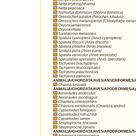
Netta erythrophthalma
Netta peposaca
Nomonyx dominicus (Oxyura dominica)
Oressochen jubatus (Neochen jubatus)
Oressochen melanopterus (Chloephaga melan
Oxyura jamaicensis
Oxyura vittata
Sarkidiornis melanotos
Spatula cyanoptera (Anas cyanoptera)
Spatula discors (Anas discors)
Spatula platalea (Anas platalea)
Spatula puna (Anas puna)
Spatula versicolor (Anas versicolor)
Speculanas specularis (Anas specularis)
Tachyeres brachypterus
Tachyeres leucocephalus
Tachyeres patachonicus
Tachyeres pteneres
ANIMALIA/CHORDATA/AVES/ANSERIFORMES/A
Chauna torquata
ANIMALIA/CHORDATA/AVES/APODIFORMES/Ap
Aeronautes andecolus
Aeronautes montivagus
Chaetura cinereiventris
Chaetura meridionalis (Chaetura andrei)
Cypseloides fumigatus
Cypseloides rothschildi
Cypseloides senex
Streptoprocne biscutata
Streptoprocne zonaris
ANIMALIA/CHORDATA/AVES/APODIFORMES/Troc
Adelomyia melanogenys