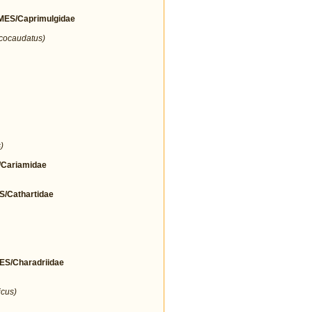
ES/Caprimulgidae
icocaudatus)
)
Cariamidae
Cathartidae
/Charadriidae
icus)