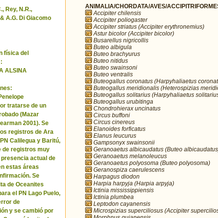
ANIMALIA/CHORDATA/AVES/ACCIPITRIFORMES/
, Rey, N.R.,
Accipiter chilensis
& A.G. Di Giacomo
Accipiter poliogaster
Accipiter striatus (Accipiter erythronemius)
Astur bicolor (Accipiter bicolor)
Busarellus nigricollis
Buteo albigula
 física del
Buteo brachyurus
Buteo nitidus
:
Buteo swainsoni
A ALSINA
Buteo ventralis
Buteogallus coronatus (Harpyhaliaetus coronat
Buteogallus meridionalis (Heterospizias meridi
nes:
Buteogallus solitarius (Harpyhaliaetus solitariu
 Penelope
Buteogallus urubitinga
or tratarse de un
Chondrohierax uncinatus
robado (Mazar
Circus buffoni
Circus cinereus
Pearman 2001). Se
Elanoides forficatus
los registros de Ara
Elanus leucurus
 PN Calilegua y Baritú,
Gampsonyx swainsonii
Geranoaetus albicaudatus (Buteo albicaudatus
e de registros muy
Geranoaetus melanoleucus
a presencia actual de
Geranoaetus polyosoma (Buteo polyosoma)
en estas áreas
Geranospiza caerulescens
nfirmación. Se
Harpagus diodon
Harpia harpyja (Harpia arpyja)
cita de Oceanites
Ictinia mississippiensis
ara el PN Lago Puelo,
Ictinia plumbea
error de
Leptodon cayanensis
Microspizias superciliosus (Accipiter supercilio
ión y se cambió por
Morphnus guianensis