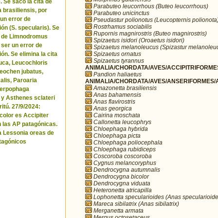
. Se sacó la cita de
Parabuteo leucorrhous (Buteo leucorrhous)
brasiliensis, por
Parabuteo unicinctus
 un error de
Pseudastur polionotus (Leucopternis polionota
Rostrhamus sociabilis
ón (S. specularis). Se
Rupornis magnirostris (Buteo magnirostris)
ta de Limnodromus
Spizaetus isidori (Oroaetus isidori)
 ser un error de
Spizaetus melanoleucus (Spizastur melanoleu
Spizaetus ornatus
ón. Se elimina la cita
Spizaetus tyrannus
uca, Leucochloris
ANIMALIA/CHORDATA/AVES/ACCIPITRIFORMES
 Neochen jubatus,
Pandion haliaetus
lis, Paroaria
ANIMALIA/CHORDATA/AVES/ANSERIFORMES/A
Amazonetta brasiliensis
Serpophaga
Anas bahamensis
 y Asthenes sclateri
Anas flavirostris
itú. 27/9/2024:
Anas georgica
Cairina moschata
icolor es Accipiter
Callonetta leucophrys
n las AP patagónicas.
Chloephaga hybrida
a Lessonia oreas de
Chloephaga picta
tagónicos
Chloephaga poliocephala
Chloephaga rubidiceps
Coscoroba coscoroba
Cygnus melancoryphus
Dendrocygna autumnalis
Dendrocygna bicolor
Dendrocygna viduata
Heteronetta atricapilla
Lophonetta specularioides (Anas specularioide
Mareca sibilatrix (Anas sibilatrix)
Merganetta armata
Mergus octosetaceus