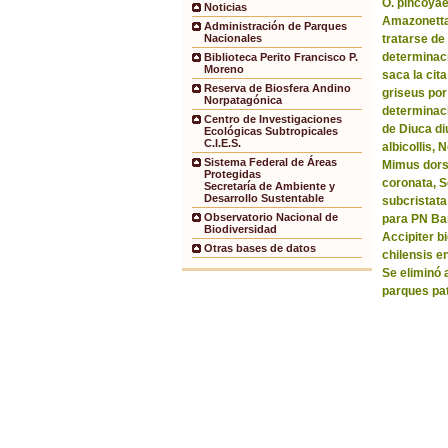
O. pincoyae
Noticias
Amazonetta 
Administración de Parques
tratarse de
Nacionales
determinaci
Biblioteca Perito Francisco P.
Moreno
saca la ci
Reserva de Biosfera Andino
griseus por
Norpatagónica
determinaci
Centro de Investigaciones
de Diuca di
Ecológicas Subtropicales
C.I.E.S.
albicollis,
Sistema Federal de Áreas
Mimus dorsa
Protegidas
coronata, 
Secretaría de Ambiente y
Desarrollo Sustentable
subcristata
Observatorio Nacional de
para PN Bar
Biodiversidad
Accipiter b
Otras bases de datos
chilensis e
Se eliminó 
parques pa