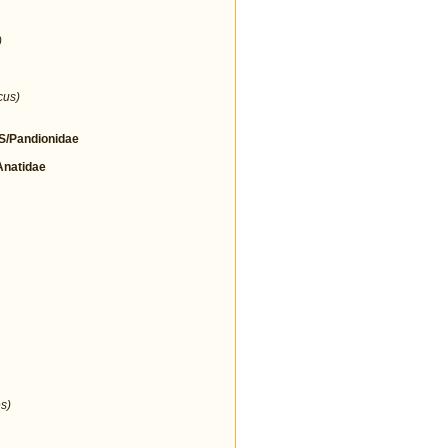
)
cus)
/Pandionidae
natidae
s)