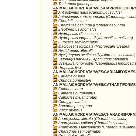
Thalurania glaucopis
ANIMALIA/CHORDATA/AVES/CAPRIMULGIFORM
Antrostomus rufus (Caprimulgus rufus)
Antrostomus sericocaudatus (Caprimulgus ser
Chordeiles minor
Chordeiles nacunda (Podager nacunda)
Eleothreptus anomalus
Hydropsalis climacocerca
Hydropsalis torquata (Hydropsalis brasiliana)
Lurocalis semitorquatus
Macropsalis forcipata (Macropsalis creagra)
Nyctidromus albicollis
Nyctiphrynus ocellatus (Nyctidromus ocellatus)
Setopagis parvula (Caprimulgus parvulus)
Systellura longirostris (Caprimulgus longirostris
Uropsalis lyra
ANIMALIA/CHORDATA/AVES/CARIAMIFORMES/
Cariama cristata
Chunga burmeisteri
ANIMALIA/CHORDATA/AVES/CATHARTIFORMES/
Cathartes aura
Cathartes burrovianus
Cathartes melambrotus
Coragyps atratus
Sarcoramphus papa
Vultur gryphus
ANIMALIA/CHORDATA/AVES/CHARADRIIFORMES
Anarhynchus alticola (Charadrius alticola)
Anarhynchus collaris (Charadrius collaris)
Anarhynchus falklandicus (Charadrius falkland
Charadrius semipalmatus
Oreopholus ruficollis