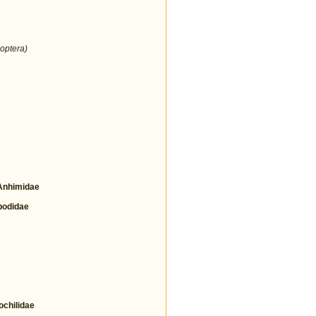
optera)
nhimidae
odidae
hilidae