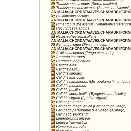
Thalasseus maximus (Sterna maxima)
Thalasseus sandvicensis (Sterna sandvicensis
ANIMALIA/CHORDATA/AVES/CHARADRIIFORMES/
Pluvianellus socialis
ANIMALIA/CHORDATA/AVES/CHARADRIIFORMES
Himantopus mexicanus (Himantopus melanuru
Recurvirostra andina
ANIMALIA/CHORDATA/AVES/CHARADRIIFORMES
Nycticryphes semicollaris
ANIMALIA/CHORDATA/AVES/CHARADRIIFORME
Rynchops niger (Rynchops nigra)
ANIMALIA/CHORDATA/AVES/CHARADRIIFORME
Actitis macularius (Tringa macularia)
Arenaria interpres
Bartramia longicauda
Calidris alba
Calidris bairdii
Calidris canutus
Calidris fuscicollis
Calidris himantopus (Micropalama himantopus
Calidris melanotos
Calidris pusilla
Calidris subruficollis (Tryngites subruficollis)
Calidris virgata (Aphriza virgata)
Gallinago andina
Gallinago magellanica (Gallinago gallinago)
Gallinago paraguaiae (Gallinago gallinago)
Gallinago stricklandii
Limnodromus griseus
Limosa haemastica
Numenius borealis
Numenius phaeopus