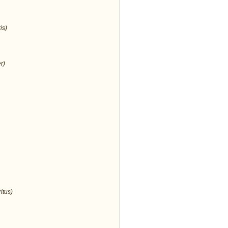
is)
r)
itus)