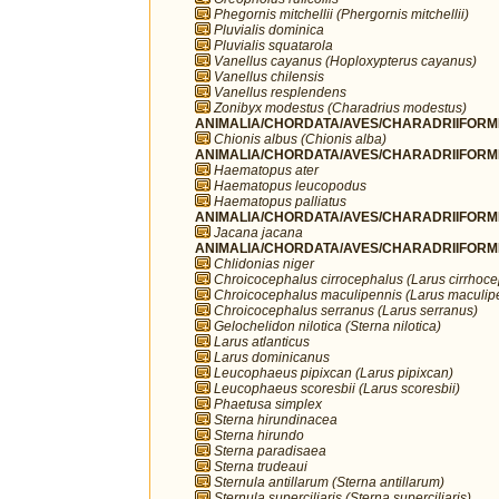
Phegornis mitchellii (Phergornis mitchellii)
Pluvialis dominica
Pluvialis squatarola
Vanellus cayanus (Hoploxypterus cayanus)
Vanellus chilensis
Vanellus resplendens
Zonibyx modestus (Charadrius modestus)
ANIMALIA/CHORDATA/AVES/CHARADRIIFORME
Chionis albus (Chionis alba)
ANIMALIA/CHORDATA/AVES/CHARADRIIFORME
Haematopus ater
Haematopus leucopodus
Haematopus palliatus
ANIMALIA/CHORDATA/AVES/CHARADRIIFORME
Jacana jacana
ANIMALIA/CHORDATA/AVES/CHARADRIIFORME
Chlidonias niger
Chroicocephalus cirrocephalus (Larus cirrhoc
Chroicocephalus maculipennis (Larus maculip
Chroicocephalus serranus (Larus serranus)
Gelochelidon nilotica (Sterna nilotica)
Larus atlanticus
Larus dominicanus
Leucophaeus pipixcan (Larus pipixcan)
Leucophaeus scoresbii (Larus scoresbii)
Phaetusa simplex
Sterna hirundinacea
Sterna hirundo
Sterna paradisaea
Sterna trudeaui
Sternula antillarum (Sterna antillarum)
Sternula superciliaris (Sterna superciliaris)