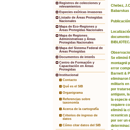
Registros de colecciones y
Chebez, J.C.
relevamientos
Babarskas 
Especies exóticas invasoras
Listado de Áreas Protegidas
Publicación
Nacionales
Mapa de Eco-Regiones y
Áreas Protegidas Nacionales
Localización
Mapa de Regiones
documento 
Administrativas y Áreas
BIBLIOTEC
Protegidas Nacionales
Mapa del Sistema Federal de
Áreas Protegidas
Observacio
Documentos de interés
Se eliminó
Centro de Formación y
montagnii p
Capacitación en Áreas
error comp
Protegidas
Barnett & 
Institucional
eliminaron 
Contacto
militaris en
Qué es el SIB
por tratars
Organigrama
antiguos, l
Referencias sobre
la especie 
taxonomía
requiere co
Acerca de la cartografía
eliminó la 
oceanicus p
Criterios de ingreso de
datos
por ser un 
Cómo citar datos del SIB
determinac