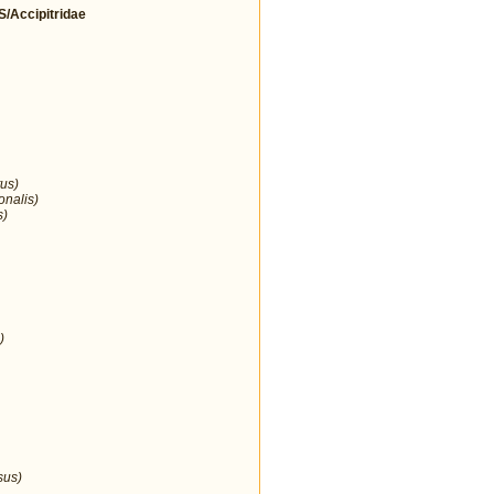
Accipitridae
us)
onalis)
s)
)
sus)