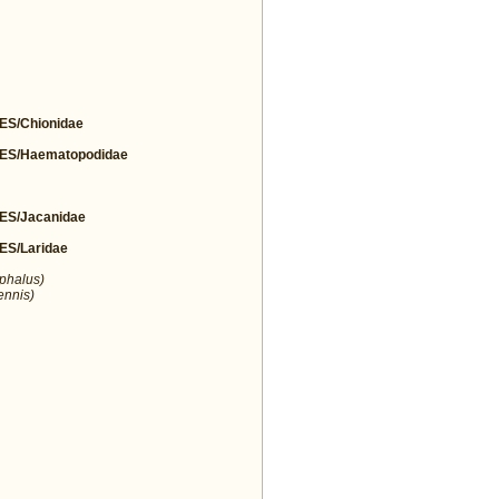
S/Chionidae
S/Haematopodidae
S/Jacanidae
S/Laridae
ephalus)
ennis)