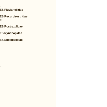
)
Pluvianellidae
/Recurvirostridae
s)
/Rostratulidae
S/Rynchopidae
S/Scolopacidae
)