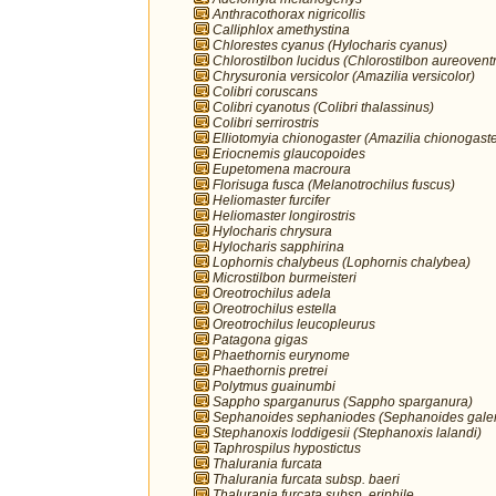
Anthracothorax nigricollis
Calliphlox amethystina
Chlorestes cyanus (Hylocharis cyanus)
Chlorostilbon lucidus (Chlorostilbon aureoventr
Chrysuronia versicolor (Amazilia versicolor)
Colibri coruscans
Colibri cyanotus (Colibri thalassinus)
Colibri serrirostris
Elliotomyia chionogaster (Amazilia chionogaste
Eriocnemis glaucopoides
Eupetomena macroura
Florisuga fusca (Melanotrochilus fuscus)
Heliomaster furcifer
Heliomaster longirostris
Hylocharis chrysura
Hylocharis sapphirina
Lophornis chalybeus (Lophornis chalybea)
Microstilbon burmeisteri
Oreotrochilus adela
Oreotrochilus estella
Oreotrochilus leucopleurus
Patagona gigas
Phaethornis eurynome
Phaethornis pretrei
Polytmus guainumbi
Sappho sparganurus (Sappho sparganura)
Sephanoides sephaniodes (Sephanoides galer
Stephanoxis loddigesii (Stephanoxis lalandi)
Taphrospilus hypostictus
Thalurania furcata
Thalurania furcata subsp. baeri
Thalurania furcata subsp. eriphile