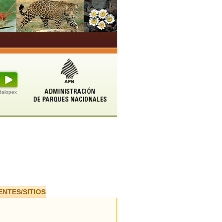
udalopex
ENTES/SITIOS