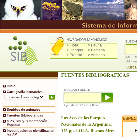
BUSCA
> Flora
> Fauna
> Hongos
> Bacteria
> Protista
> Archaea
Ejs.: Pa
/ Mburu
Buscad
FUENTES BIBLIOGRAFICAS
Inicio
BUSCAR FUENTE
Cartografía interactiva
Ejs.: dimitri / 1995 / flora
Sonidos de animales
Fuentes Bibliográficas
Las Aves de los Parques
ESPEC
GPS, SIG y Teledetección
Nacionales de la Argentina.
Espacial
126 pp. LOLA. Buenos Aires.
H
Investigaciones científicas en
las AP