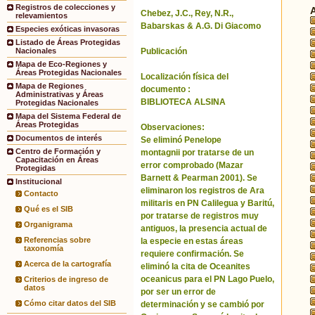
Registros de colecciones y
Chebez, J.C., Rey, N.R.,
relevamientos
Babarskas & A.G. Di Giacomo
Especies exóticas invasoras
Listado de Áreas Protegidas
Publicación
Nacionales
Mapa de Eco-Regiones y
Áreas Protegidas Nacionales
Localización física del
Mapa de Regiones
documento :
Administrativas y Áreas
BIBLIOTECA ALSINA
Protegidas Nacionales
Mapa del Sistema Federal de
Áreas Protegidas
Observaciones:
Documentos de interés
Se eliminó Penelope
Centro de Formación y
montagnii por tratarse de un
Capacitación en Áreas
error comprobado (Mazar
Protegidas
Barnett & Pearman 2001). Se
Institucional
eliminaron los registros de Ara
Contacto
militaris en PN Calilegua y Baritú,
Qué es el SIB
por tratarse de registros muy
Organigrama
antiguos, la presencia actual de
Referencias sobre
la especie en estas áreas
taxonomía
requiere confirmación. Se
Acerca de la cartografía
eliminó la cita de Oceanites
oceanicus para el PN Lago Puelo,
Criterios de ingreso de
datos
por ser un error de
Cómo citar datos del SIB
determinación y se cambió por