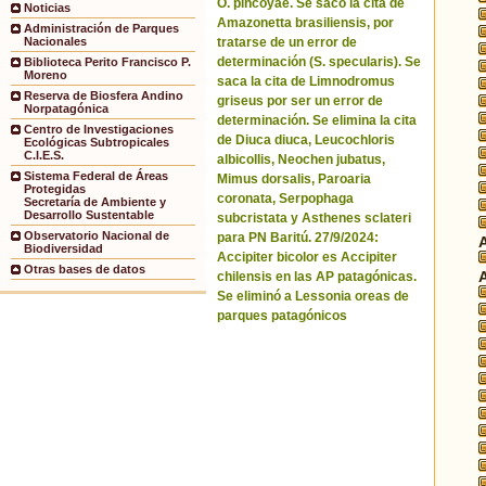
O. pincoyae. Se sacó la cita de
Noticias
Amazonetta brasiliensis, por
Administración de Parques
tratarse de un error de
Nacionales
determinación (S. specularis). Se
Biblioteca Perito Francisco P.
Moreno
saca la cita de Limnodromus
Reserva de Biosfera Andino
griseus por ser un error de
Norpatagónica
determinación. Se elimina la cita
Centro de Investigaciones
de Diuca diuca, Leucochloris
Ecológicas Subtropicales
C.I.E.S.
albicollis, Neochen jubatus,
Sistema Federal de Áreas
Mimus dorsalis, Paroaria
Protegidas
coronata, Serpophaga
Secretaría de Ambiente y
Desarrollo Sustentable
subcristata y Asthenes sclateri
Observatorio Nacional de
para PN Baritú. 27/9/2024:
Biodiversidad
Accipiter bicolor es Accipiter
Otras bases de datos
chilensis en las AP patagónicas.
Se eliminó a Lessonia oreas de
parques patagónicos