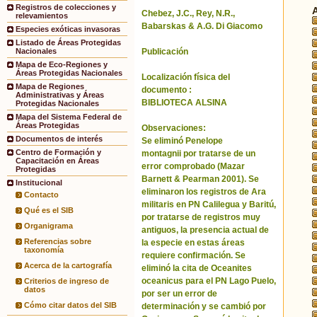
Registros de colecciones y
Chebez, J.C., Rey, N.R.,
relevamientos
Babarskas & A.G. Di Giacomo
Especies exóticas invasoras
Listado de Áreas Protegidas
Publicación
Nacionales
Mapa de Eco-Regiones y
Áreas Protegidas Nacionales
Localización física del
Mapa de Regiones
documento :
Administrativas y Áreas
BIBLIOTECA ALSINA
Protegidas Nacionales
Mapa del Sistema Federal de
Áreas Protegidas
Observaciones:
Documentos de interés
Se eliminó Penelope
Centro de Formación y
montagnii por tratarse de un
Capacitación en Áreas
error comprobado (Mazar
Protegidas
Barnett & Pearman 2001). Se
Institucional
eliminaron los registros de Ara
Contacto
militaris en PN Calilegua y Baritú,
Qué es el SIB
por tratarse de registros muy
Organigrama
antiguos, la presencia actual de
Referencias sobre
la especie en estas áreas
taxonomía
requiere confirmación. Se
Acerca de la cartografía
eliminó la cita de Oceanites
oceanicus para el PN Lago Puelo,
Criterios de ingreso de
datos
por ser un error de
Cómo citar datos del SIB
determinación y se cambió por