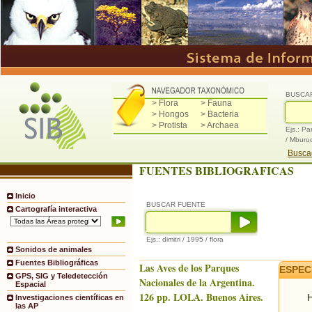
BUSCA
> Flora
> Fauna
> Hongos
> Bacteria
> Protista
> Archaea
Ejs.: Pa
/ Mburu
Buscad
FUENTES BIBLIOGRAFICAS
Inicio
BUSCAR FUENTE
Cartografía interactiva
Ejs.: dimitri / 1995 / flora
Sonidos de animales
Fuentes Bibliográficas
Las Aves de los Parques
ESPEC
GPS, SIG y Teledetección
Nacionales de la Argentina.
Espacial
126 pp. LOLA. Buenos Aires.
H
Investigaciones científicas en
las AP