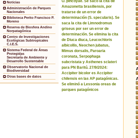
O. pincoyae. Se sacó la cita de
Noticias
Amazonetta brasiliensis, por
Administración de Parques
tratarse de un error de
Nacionales
determinación (S. specularis). Se
Biblioteca Perito Francisco P.
Moreno
saca la cita de Limnodromus
Reserva de Biosfera Andino
griseus por ser un error de
Norpatagónica
determinación. Se elimina la cita
Centro de Investigaciones
de Diuca diuca, Leucochloris
Ecológicas Subtropicales
C.I.E.S.
albicollis, Neochen jubatus,
Sistema Federal de Áreas
Mimus dorsalis, Paroaria
Protegidas
coronata, Serpophaga
Secretaría de Ambiente y
Desarrollo Sustentable
subcristata y Asthenes sclateri
Observatorio Nacional de
para PN Baritú. 27/9/2024:
Biodiversidad
Accipiter bicolor es Accipiter
Otras bases de datos
chilensis en las AP patagónicas.
Se eliminó a Lessonia oreas de
parques patagónicos