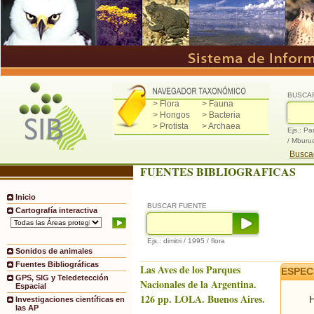
BUSCA
> Flora
> Fauna
> Hongos
> Bacteria
> Protista
> Archaea
Ejs.: Pa
/ Mburu
Buscad
FUENTES BIBLIOGRAFICAS
Inicio
BUSCAR FUENTE
Cartografía interactiva
Ejs.: dimitri / 1995 / flora
Sonidos de animales
Fuentes Bibliográficas
Las Aves de los Parques
ESPEC
GPS, SIG y Teledetección
Nacionales de la Argentina.
Espacial
126 pp. LOLA. Buenos Aires.
H
Investigaciones científicas en
las AP