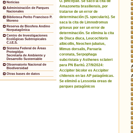
O. pincoyae. Se sacó la cita de
Noticias
Amazonetta brasiliensis, por
Administración de Parques
tratarse de un error de
Nacionales
determinación (S. specularis). Se
Biblioteca Perito Francisco P.
Moreno
saca la cita de Limnodromus
Reserva de Biosfera Andino
griseus por ser un error de
Norpatagónica
determinación. Se elimina la cita
Centro de Investigaciones
de Diuca diuca, Leucochloris
Ecológicas Subtropicales
C.I.E.S.
albicollis, Neochen jubatus,
Sistema Federal de Áreas
Mimus dorsalis, Paroaria
Protegidas
coronata, Serpophaga
Secretaría de Ambiente y
Desarrollo Sustentable
subcristata y Asthenes sclateri
Observatorio Nacional de
para PN Baritú. 27/9/2024:
Biodiversidad
Accipiter bicolor es Accipiter
Otras bases de datos
chilensis en las AP patagónicas.
Se eliminó a Lessonia oreas de
parques patagónicos