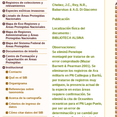
Registros de colecciones y
Chebez, J.C., Rey, N.R.,
relevamientos
Babarskas & A.G. Di Giacomo
Especies exóticas invasoras
Listado de Áreas Protegidas
Publicación
Nacionales
Mapa de Eco-Regiones y
Áreas Protegidas Nacionales
Localización física del
Mapa de Regiones
documento :
Administrativas y Áreas
BIBLIOTECA ALSINA
Protegidas Nacionales
Mapa del Sistema Federal de
Áreas Protegidas
Observaciones:
Documentos de interés
Se eliminó Penelope
Centro de Formación y
montagnii por tratarse de un
Capacitación en Áreas
error comprobado (Mazar
Protegidas
Barnett & Pearman 2001). Se
Institucional
eliminaron los registros de Ara
Contacto
militaris en PN Calilegua y Baritú,
Qué es el SIB
por tratarse de registros muy
Organigrama
antiguos, la presencia actual de
Referencias sobre
la especie en estas áreas
taxonomía
requiere confirmación. Se
Acerca de la cartografía
eliminó la cita de Oceanites
oceanicus para el PN Lago Puelo,
Criterios de ingreso de
datos
por ser un error de
Cómo citar datos del SIB
determinación y se cambió por