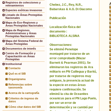
Registros de colecciones y
Chebez, J.C., Rey, N.R.,
relevamientos
Babarskas & A.G. Di Giacomo
Especies exóticas invasoras
Listado de Áreas Protegidas
Publicación
Nacionales
Mapa de Eco-Regiones y
Áreas Protegidas Nacionales
Localización física del
Mapa de Regiones
documento :
Administrativas y Áreas
BIBLIOTECA ALSINA
Protegidas Nacionales
Mapa del Sistema Federal de
Áreas Protegidas
Observaciones:
Documentos de interés
Se eliminó Penelope
Centro de Formación y
montagnii por tratarse de un
Capacitación en Áreas
error comprobado (Mazar
Protegidas
Barnett & Pearman 2001). Se
Institucional
eliminaron los registros de Ara
Contacto
militaris en PN Calilegua y Baritú,
Qué es el SIB
por tratarse de registros muy
Organigrama
antiguos, la presencia actual de
Referencias sobre
la especie en estas áreas
taxonomía
requiere confirmación. Se
Acerca de la cartografía
eliminó la cita de Oceanites
oceanicus para el PN Lago Puelo,
Criterios de ingreso de
datos
por ser un error de
Cómo citar datos del SIB
determinación y se cambió por