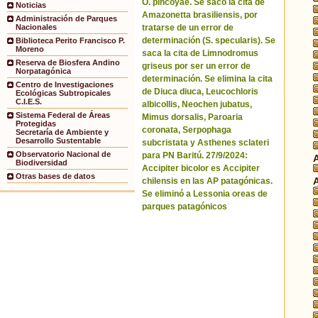
O. pincoyae. Se sacó la cita de
Noticias
Amazonetta brasiliensis, por
Administración de Parques
tratarse de un error de
Nacionales
determinación (S. specularis). Se
Biblioteca Perito Francisco P.
Moreno
saca la cita de Limnodromus
Reserva de Biosfera Andino
griseus por ser un error de
Norpatagónica
determinación. Se elimina la cita
Centro de Investigaciones
de Diuca diuca, Leucochloris
Ecológicas Subtropicales
C.I.E.S.
albicollis, Neochen jubatus,
Sistema Federal de Áreas
Mimus dorsalis, Paroaria
Protegidas
coronata, Serpophaga
Secretaría de Ambiente y
Desarrollo Sustentable
subcristata y Asthenes sclateri
Observatorio Nacional de
para PN Baritú. 27/9/2024:
Biodiversidad
Accipiter bicolor es Accipiter
Otras bases de datos
chilensis en las AP patagónicas.
Se eliminó a Lessonia oreas de
parques patagónicos