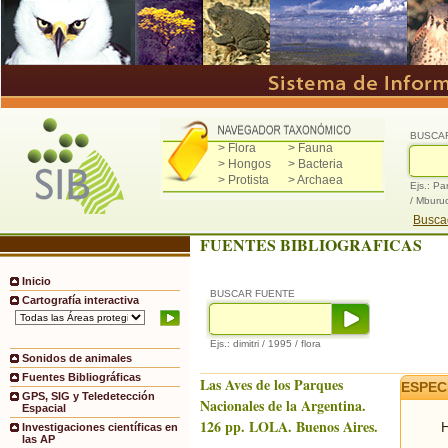
BUSCA
> Flora
> Fauna
> Hongos
> Bacteria
> Protista
> Archaea
Ejs.: Pa
/ Mburu
Buscad
FUENTES BIBLIOGRAFICAS
Inicio
BUSCAR FUENTE
Cartografía interactiva
Ejs.: dimitri / 1995 / flora
Sonidos de animales
Fuentes Bibliográficas
Las Aves de los Parques
ESPEC
GPS, SIG y Teledetección
Nacionales de la Argentina.
Espacial
126 pp. LOLA. Buenos Aires.
H
Investigaciones científicas en
las AP