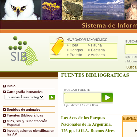
BUSCA
> Flora
> Fauna
> Hongos
> Bacteria
> Protista
> Archaea
Ejs.: Pa
/ Mburu
Buscad
FUENTES BIBLIOGRAFICAS
Inicio
BUSCAR FUENTE
Cartografía interactiva
Ejs.: dimitri / 1995 / flora
Sonidos de animales
Fuentes Bibliográficas
Las Aves de los Parques
ESPEC
GPS, SIG y Teledetección
Nacionales de la Argentina.
Espacial
126 pp. LOLA. Buenos Aires.
H
Investigaciones científicas en
las AP