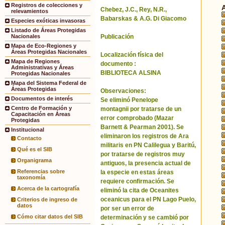
Registros de colecciones y
Chebez, J.C., Rey, N.R.,
relevamientos
Babarskas & A.G. Di Giacomo
Especies exóticas invasoras
Listado de Áreas Protegidas
Publicación
Nacionales
Mapa de Eco-Regiones y
Áreas Protegidas Nacionales
Localización física del
Mapa de Regiones
documento :
Administrativas y Áreas
BIBLIOTECA ALSINA
Protegidas Nacionales
Mapa del Sistema Federal de
Áreas Protegidas
Observaciones:
Documentos de interés
Se eliminó Penelope
Centro de Formación y
montagnii por tratarse de un
Capacitación en Áreas
error comprobado (Mazar
Protegidas
Barnett & Pearman 2001). Se
Institucional
eliminaron los registros de Ara
Contacto
militaris en PN Calilegua y Baritú,
Qué es el SIB
por tratarse de registros muy
Organigrama
antiguos, la presencia actual de
Referencias sobre
la especie en estas áreas
taxonomía
requiere confirmación. Se
Acerca de la cartografía
eliminó la cita de Oceanites
oceanicus para el PN Lago Puelo,
Criterios de ingreso de
datos
por ser un error de
Cómo citar datos del SIB
determinación y se cambió por