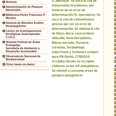
O. pincoyae. Se sacó la cita de
Noticias
Amazonetta brasiliensis, por
Administración de Parques
tratarse de un error de
Nacionales
determinación (S. specularis). Se
Biblioteca Perito Francisco P.
Moreno
saca la cita de Limnodromus
Reserva de Biosfera Andino
griseus por ser un error de
Norpatagónica
determinación. Se elimina la cita
Centro de Investigaciones
de Diuca diuca, Leucochloris
Ecológicas Subtropicales
C.I.E.S.
albicollis, Neochen jubatus,
Sistema Federal de Áreas
Mimus dorsalis, Paroaria
Protegidas
coronata, Serpophaga
Secretaría de Ambiente y
Desarrollo Sustentable
subcristata y Asthenes sclateri
Observatorio Nacional de
para PN Baritú. 27/9/2024:
Biodiversidad
Accipiter bicolor es Accipiter
Otras bases de datos
chilensis en las AP patagónicas.
Se eliminó a Lessonia oreas de
parques patagónicos