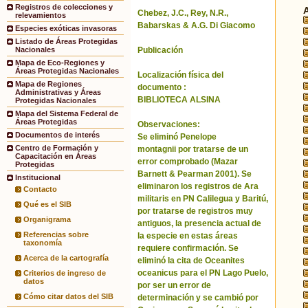
Registros de colecciones y
Chebez, J.C., Rey, N.R.,
relevamientos
Babarskas & A.G. Di Giacomo
Especies exóticas invasoras
Listado de Áreas Protegidas
Publicación
Nacionales
Mapa de Eco-Regiones y
Áreas Protegidas Nacionales
Localización física del
Mapa de Regiones
documento :
Administrativas y Áreas
BIBLIOTECA ALSINA
Protegidas Nacionales
Mapa del Sistema Federal de
Áreas Protegidas
Observaciones:
Documentos de interés
Se eliminó Penelope
Centro de Formación y
montagnii por tratarse de un
Capacitación en Áreas
error comprobado (Mazar
Protegidas
Barnett & Pearman 2001). Se
Institucional
eliminaron los registros de Ara
Contacto
militaris en PN Calilegua y Baritú,
Qué es el SIB
por tratarse de registros muy
Organigrama
antiguos, la presencia actual de
Referencias sobre
la especie en estas áreas
taxonomía
requiere confirmación. Se
Acerca de la cartografía
eliminó la cita de Oceanites
oceanicus para el PN Lago Puelo,
Criterios de ingreso de
datos
por ser un error de
Cómo citar datos del SIB
determinación y se cambió por