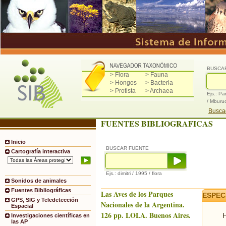
BUSCA
> Flora
> Fauna
> Hongos
> Bacteria
> Protista
> Archaea
Ejs.: Pa
/ Mburu
Buscad
FUENTES BIBLIOGRAFICAS
Inicio
BUSCAR FUENTE
Cartografía interactiva
Ejs.: dimitri / 1995 / flora
Sonidos de animales
Fuentes Bibliográficas
Las Aves de los Parques
ESPEC
GPS, SIG y Teledetección
Nacionales de la Argentina.
Espacial
126 pp. LOLA. Buenos Aires.
H
Investigaciones científicas en
las AP