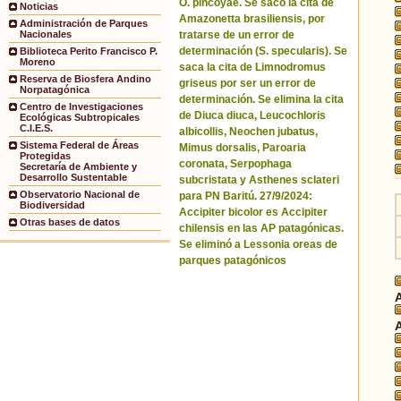
O. pincoyae. Se sacó la cita de
Noticias
Amazonetta brasiliensis, por
Administración de Parques
tratarse de un error de
Nacionales
determinación (S. specularis). Se
Biblioteca Perito Francisco P.
Moreno
saca la cita de Limnodromus
Reserva de Biosfera Andino
griseus por ser un error de
Norpatagónica
determinación. Se elimina la cita
Centro de Investigaciones
de Diuca diuca, Leucochloris
Ecológicas Subtropicales
C.I.E.S.
albicollis, Neochen jubatus,
Sistema Federal de Áreas
Mimus dorsalis, Paroaria
Protegidas
coronata, Serpophaga
Secretaría de Ambiente y
Desarrollo Sustentable
subcristata y Asthenes sclateri
Observatorio Nacional de
para PN Baritú. 27/9/2024:
Biodiversidad
Accipiter bicolor es Accipiter
Otras bases de datos
chilensis en las AP patagónicas.
Se eliminó a Lessonia oreas de
parques patagónicos