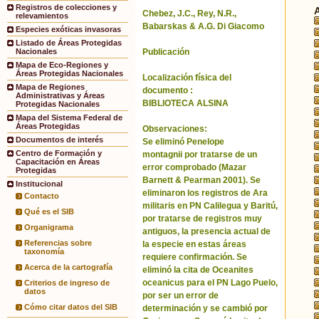
Registros de colecciones y
Chebez, J.C., Rey, N.R.,
relevamientos
Babarskas & A.G. Di Giacomo
Especies exóticas invasoras
Listado de Áreas Protegidas
Publicación
Nacionales
Mapa de Eco-Regiones y
Áreas Protegidas Nacionales
Localización física del
Mapa de Regiones
documento :
Administrativas y Áreas
BIBLIOTECA ALSINA
Protegidas Nacionales
Mapa del Sistema Federal de
Áreas Protegidas
Observaciones:
Documentos de interés
Se eliminó Penelope
Centro de Formación y
montagnii por tratarse de un
Capacitación en Áreas
error comprobado (Mazar
Protegidas
Barnett & Pearman 2001). Se
Institucional
eliminaron los registros de Ara
Contacto
militaris en PN Calilegua y Baritú,
Qué es el SIB
por tratarse de registros muy
Organigrama
antiguos, la presencia actual de
Referencias sobre
la especie en estas áreas
taxonomía
requiere confirmación. Se
Acerca de la cartografía
eliminó la cita de Oceanites
oceanicus para el PN Lago Puelo,
Criterios de ingreso de
datos
por ser un error de
Cómo citar datos del SIB
determinación y se cambió por