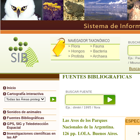
BUSCA
> Flora
> Fauna
> Hongos
> Bacteria
> Protista
> Archaea
Ejs.: Pa
/ Mburu
Buscad
FUENTES BIBLIOGRAFICAS
Inicio
BUSCAR FUENTE
Cartografía interactiva
Ejs.: dimitri / 1995 / flora
Sonidos de animales
Fuentes Bibliográficas
Las Aves de los Parques
ESPEC
GPS, SIG y Teledetección
Nacionales de la Argentina.
Espacial
126 pp. LOLA. Buenos Aires.
H
Investigaciones científicas en
las AP