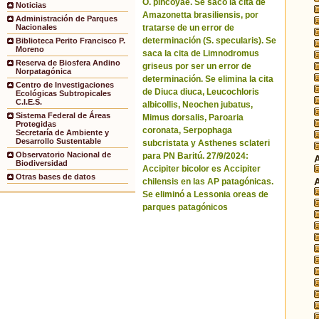
O. pincoyae. Se sacó la cita de
Noticias
Amazonetta brasiliensis, por
Administración de Parques
tratarse de un error de
Nacionales
determinación (S. specularis). Se
Biblioteca Perito Francisco P.
Moreno
saca la cita de Limnodromus
Reserva de Biosfera Andino
griseus por ser un error de
Norpatagónica
determinación. Se elimina la cita
Centro de Investigaciones
de Diuca diuca, Leucochloris
Ecológicas Subtropicales
C.I.E.S.
albicollis, Neochen jubatus,
Sistema Federal de Áreas
Mimus dorsalis, Paroaria
Protegidas
coronata, Serpophaga
Secretaría de Ambiente y
Desarrollo Sustentable
subcristata y Asthenes sclateri
Observatorio Nacional de
para PN Baritú. 27/9/2024:
Biodiversidad
Accipiter bicolor es Accipiter
Otras bases de datos
chilensis en las AP patagónicas.
Se eliminó a Lessonia oreas de
parques patagónicos