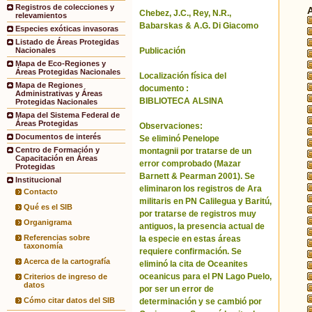
Registros de colecciones y
Chebez, J.C., Rey, N.R.,
relevamientos
Babarskas & A.G. Di Giacomo
Especies exóticas invasoras
Listado de Áreas Protegidas
Publicación
Nacionales
Mapa de Eco-Regiones y
Áreas Protegidas Nacionales
Localización física del
Mapa de Regiones
documento :
Administrativas y Áreas
BIBLIOTECA ALSINA
Protegidas Nacionales
Mapa del Sistema Federal de
Áreas Protegidas
Observaciones:
Documentos de interés
Se eliminó Penelope
Centro de Formación y
montagnii por tratarse de un
Capacitación en Áreas
error comprobado (Mazar
Protegidas
Barnett & Pearman 2001). Se
Institucional
eliminaron los registros de Ara
Contacto
militaris en PN Calilegua y Baritú,
Qué es el SIB
por tratarse de registros muy
Organigrama
antiguos, la presencia actual de
Referencias sobre
la especie en estas áreas
taxonomía
requiere confirmación. Se
Acerca de la cartografía
eliminó la cita de Oceanites
oceanicus para el PN Lago Puelo,
Criterios de ingreso de
datos
por ser un error de
Cómo citar datos del SIB
determinación y se cambió por