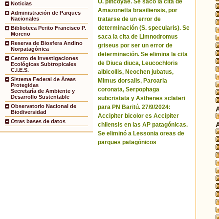
O. pincoyae. Se sacó la cita de
Noticias
Amazonetta brasiliensis, por
Administración de Parques
tratarse de un error de
Nacionales
determinación (S. specularis). Se
Biblioteca Perito Francisco P.
Moreno
saca la cita de Limnodromus
Reserva de Biosfera Andino
griseus por ser un error de
Norpatagónica
determinación. Se elimina la cita
Centro de Investigaciones
de Diuca diuca, Leucochloris
Ecológicas Subtropicales
C.I.E.S.
albicollis, Neochen jubatus,
Sistema Federal de Áreas
Mimus dorsalis, Paroaria
Protegidas
coronata, Serpophaga
Secretaría de Ambiente y
Desarrollo Sustentable
subcristata y Asthenes sclateri
Observatorio Nacional de
para PN Baritú. 27/9/2024:
Biodiversidad
Accipiter bicolor es Accipiter
Otras bases de datos
chilensis en las AP patagónicas.
Se eliminó a Lessonia oreas de
parques patagónicos