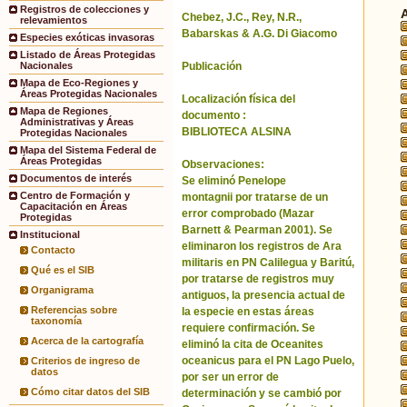
Registros de colecciones y
Chebez, J.C., Rey, N.R.,
relevamientos
Babarskas & A.G. Di Giacomo
Especies exóticas invasoras
Listado de Áreas Protegidas
Publicación
Nacionales
Mapa de Eco-Regiones y
Áreas Protegidas Nacionales
Localización física del
Mapa de Regiones
documento :
Administrativas y Áreas
BIBLIOTECA ALSINA
Protegidas Nacionales
Mapa del Sistema Federal de
Áreas Protegidas
Observaciones:
Documentos de interés
Se eliminó Penelope
Centro de Formación y
montagnii por tratarse de un
Capacitación en Áreas
error comprobado (Mazar
Protegidas
Barnett & Pearman 2001). Se
Institucional
eliminaron los registros de Ara
Contacto
militaris en PN Calilegua y Baritú,
Qué es el SIB
por tratarse de registros muy
Organigrama
antiguos, la presencia actual de
Referencias sobre
la especie en estas áreas
taxonomía
requiere confirmación. Se
Acerca de la cartografía
eliminó la cita de Oceanites
oceanicus para el PN Lago Puelo,
Criterios de ingreso de
datos
por ser un error de
Cómo citar datos del SIB
determinación y se cambió por