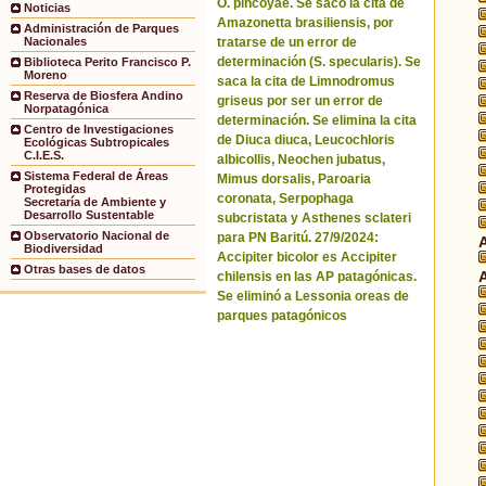
O. pincoyae. Se sacó la cita de
Noticias
Amazonetta brasiliensis, por
Administración de Parques
tratarse de un error de
Nacionales
determinación (S. specularis). Se
Biblioteca Perito Francisco P.
Moreno
saca la cita de Limnodromus
Reserva de Biosfera Andino
griseus por ser un error de
Norpatagónica
determinación. Se elimina la cita
Centro de Investigaciones
de Diuca diuca, Leucochloris
Ecológicas Subtropicales
C.I.E.S.
albicollis, Neochen jubatus,
Sistema Federal de Áreas
Mimus dorsalis, Paroaria
Protegidas
coronata, Serpophaga
Secretaría de Ambiente y
Desarrollo Sustentable
subcristata y Asthenes sclateri
Observatorio Nacional de
para PN Baritú. 27/9/2024:
Biodiversidad
Accipiter bicolor es Accipiter
Otras bases de datos
chilensis en las AP patagónicas.
Se eliminó a Lessonia oreas de
parques patagónicos