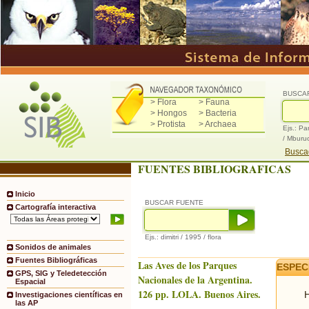
BUSCA
> Flora
> Fauna
> Hongos
> Bacteria
> Protista
> Archaea
Ejs.: Pa
/ Mburu
Buscad
FUENTES BIBLIOGRAFICAS
Inicio
BUSCAR FUENTE
Cartografía interactiva
Ejs.: dimitri / 1995 / flora
Sonidos de animales
Fuentes Bibliográficas
Las Aves de los Parques
ESPEC
GPS, SIG y Teledetección
Nacionales de la Argentina.
Espacial
126 pp. LOLA. Buenos Aires.
H
Investigaciones científicas en
las AP