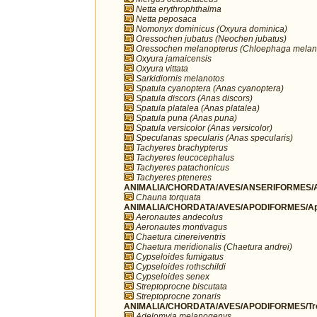
Netta erythrophthalma
Netta peposaca
Nomonyx dominicus (Oxyura dominica)
Oressochen jubatus (Neochen jubatus)
Oressochen melanopterus (Chloephaga melan
Oxyura jamaicensis
Oxyura vittata
Sarkidiornis melanotos
Spatula cyanoptera (Anas cyanoptera)
Spatula discors (Anas discors)
Spatula platalea (Anas platalea)
Spatula puna (Anas puna)
Spatula versicolor (Anas versicolor)
Speculanas specularis (Anas specularis)
Tachyeres brachypterus
Tachyeres leucocephalus
Tachyeres patachonicus
Tachyeres pteneres
ANIMALIA/CHORDATA/AVES/ANSERIFORMES/A
Chauna torquata
ANIMALIA/CHORDATA/AVES/APODIFORMES/Ap
Aeronautes andecolus
Aeronautes montivagus
Chaetura cinereiventris
Chaetura meridionalis (Chaetura andrei)
Cypseloides fumigatus
Cypseloides rothschildi
Cypseloides senex
Streptoprocne biscutata
Streptoprocne zonaris
ANIMALIA/CHORDATA/AVES/APODIFORMES/Troc
Adelomyia melanogenys