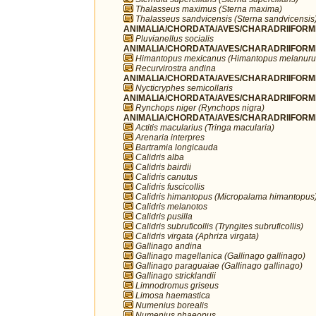
Thalasseus maximus (Sterna maxima)
Thalasseus sandvicensis (Sterna sandvicensis
ANIMALIA/CHORDATA/AVES/CHARADRIIFORMES/
Pluvianellus socialis
ANIMALIA/CHORDATA/AVES/CHARADRIIFORMES
Himantopus mexicanus (Himantopus melanuru
Recurvirostra andina
ANIMALIA/CHORDATA/AVES/CHARADRIIFORMES
Nycticryphes semicollaris
ANIMALIA/CHORDATA/AVES/CHARADRIIFORME
Rynchops niger (Rynchops nigra)
ANIMALIA/CHORDATA/AVES/CHARADRIIFORME
Actitis macularius (Tringa macularia)
Arenaria interpres
Bartramia longicauda
Calidris alba
Calidris bairdii
Calidris canutus
Calidris fuscicollis
Calidris himantopus (Micropalama himantopus
Calidris melanotos
Calidris pusilla
Calidris subruficollis (Tryngites subruficollis)
Calidris virgata (Aphriza virgata)
Gallinago andina
Gallinago magellanica (Gallinago gallinago)
Gallinago paraguaiae (Gallinago gallinago)
Gallinago stricklandii
Limnodromus griseus
Limosa haemastica
Numenius borealis
Numenius phaeopus