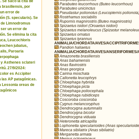
. Se sacó la cita de
Parabuteo leucorrhous (Buteo leucorrhous)
brasiliensis, por
Parabuteo unicinctus
 un error de
Pseudastur polionotus (Leucopternis polionota
Rostrhamus sociabilis
ón (S. specularis). Se
Rupornis magnirostris (Buteo magnirostris)
ta de Limnodromus
Spizaetus isidori (Oroaetus isidori)
 ser un error de
Spizaetus melanoleucus (Spizastur melanoleu
Spizaetus ornatus
ón. Se elimina la cita
Spizaetus tyrannus
uca, Leucochloris
ANIMALIA/CHORDATA/AVES/ACCIPITRIFORMES
 Neochen jubatus,
Pandion haliaetus
lis, Paroaria
ANIMALIA/CHORDATA/AVES/ANSERIFORMES/A
Amazonetta brasiliensis
Serpophaga
Anas bahamensis
 y Asthenes sclateri
Anas flavirostris
itú. 27/9/2024:
Anas georgica
Cairina moschata
icolor es Accipiter
Callonetta leucophrys
n las AP patagónicas.
Chloephaga hybrida
a Lessonia oreas de
Chloephaga picta
tagónicos
Chloephaga poliocephala
Chloephaga rubidiceps
Coscoroba coscoroba
Cygnus melancoryphus
Dendrocygna autumnalis
Dendrocygna bicolor
Dendrocygna viduata
Heteronetta atricapilla
Lophonetta specularioides (Anas specularioide
Mareca sibilatrix (Anas sibilatrix)
Merganetta armata
Mergus octosetaceus