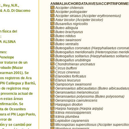
ANIMALIA/CHORDATA/AVES/ACCIPITRIFORMES/
, Rey, N.R.,
Accipiter chilensis
& A.G. Di Giacomo
Accipiter poliogaster
Accipiter striatus (Accipiter erythronemius)
Astur bicolor (Accipiter bicolor)
Busarellus nigricollis
Buteo albigula
 física del
Buteo brachyurus
Buteo nitidus
:
Buteo swainsoni
A ALSINA
Buteo ventralis
Buteogallus coronatus (Harpyhaliaetus coronat
Buteogallus meridionalis (Heterospizias meridi
nes:
Buteogallus solitarius (Harpyhaliaetus solitariu
 Penelope
Buteogallus urubitinga
or tratarse de un
Chondrohierax uncinatus
robado (Mazar
Circus buffoni
Circus cinereus
Pearman 2001). Se
Elanoides forficatus
los registros de Ara
Elanus leucurus
 PN Calilegua y Baritú,
Gampsonyx swainsonii
Geranoaetus albicaudatus (Buteo albicaudatus
e de registros muy
Geranoaetus melanoleucus
a presencia actual de
Geranoaetus polyosoma (Buteo polyosoma)
en estas áreas
Geranospiza caerulescens
nfirmación. Se
Harpagus diodon
Harpia harpyja (Harpia arpyja)
cita de Oceanites
Ictinia mississippiensis
ara el PN Lago Puelo,
Ictinia plumbea
error de
Leptodon cayanensis
Microspizias superciliosus (Accipiter supercilio
ión y se cambió por
Morphnus guianensis