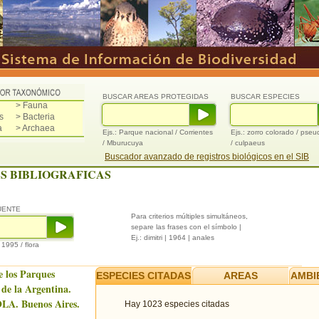
BUSCAR AREAS PROTEGIDAS
BUSCAR ESPECIES
> Fauna
s
> Bacteria
a
> Archaea
Ejs.: Parque nacional / Corrientes
Ejs.: zorro colorado / pse
/ Mburucuya
/ culpaeus
Buscador avanzado de registros biológicos en el SIB
S BIBLIOGRAFICAS
UENTE
Para criterios múltiples simultáneos,
separe las frases con el símbolo |
Ej.: dimitri | 1964 | anales
/ 1995 / flora
e los Parques
ESPECIES CITADAS
AREAS
AMBI
 de la Argentina.
LA. Buenos Aires.
Hay 1023 especies citadas