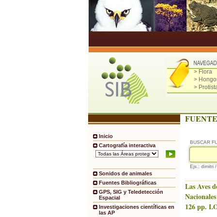
> Flora
> Hongo
> Protist
FUENTE
Inicio
BUSCAR F
Cartografía interactiva
Ejs.: dimitri 
Sonidos de animales
Fuentes Bibliográficas
Las Aves d
GPS, SIG y Teledetección
Nacionales
Espacial
126 pp. LO
Investigaciones científicas en
las AP