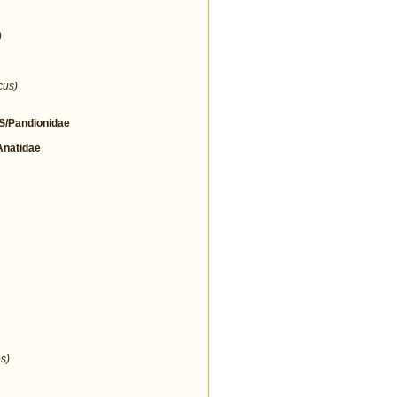
)
cus)
/Pandionidae
natidae
s)