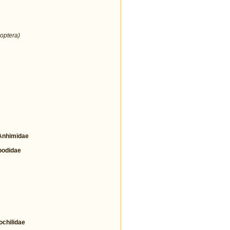
optera)
nhimidae
odidae
hilidae