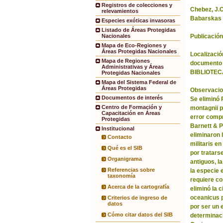
Registros de colecciones y
Chebez, J.C.
relevamientos
Babarskas 
Especies exóticas invasoras
Listado de Áreas Protegidas
Publicación
Nacionales
Mapa de Eco-Regiones y
Áreas Protegidas Nacionales
Localización
Mapa de Regiones
documento 
Administrativas y Áreas
BIBLIOTEC
Protegidas Nacionales
Mapa del Sistema Federal de
Áreas Protegidas
Observacio
Documentos de interés
Se eliminó
Centro de Formación y
montagnii p
Capacitación en Áreas
error comp
Protegidas
Barnett & 
Institucional
eliminaron 
Contacto
militaris en
Qué es el SIB
por tratars
Organigrama
antiguos, l
Referencias sobre
la especie 
taxonomía
requiere co
Acerca de la cartografía
eliminó la 
oceanicus p
Criterios de ingreso de
datos
por ser un 
Cómo citar datos del SIB
determinac