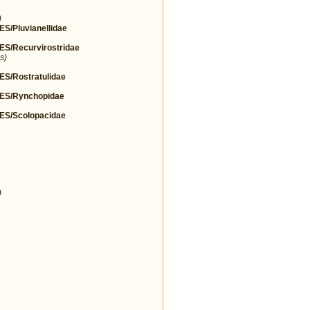
)
Pluvianellidae
/Recurvirostridae
s)
/Rostratulidae
S/Rynchopidae
S/Scolopacidae
)