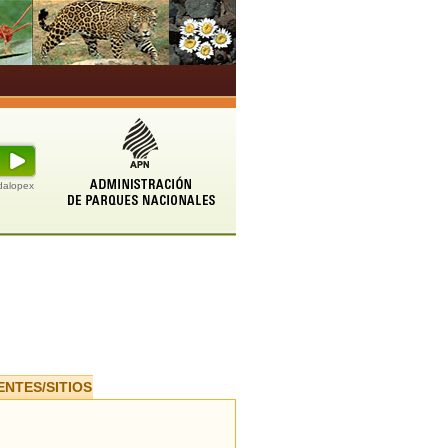
udalopex
ENTES/SITIOS