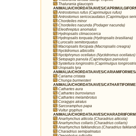
Thalurania glaucopis
ANIMALIA/CHORDATA/AVES/CAPRIMULGIFORM
Antrostomus rufus (Caprimulgus rufus)
Antrostomus sericocaudatus (Caprimulgus ser
Chordeiles minor
Chordeiles nacunda (Podager nacunda)
Eleothreptus anomalus
Hydropsalis climacocerca
Hydropsalis torquata (Hydropsalis brasiliana)
Lurocalis semitorquatus
Macropsalis forcipata (Macropsalis creagra)
Nyctidromus albicollis
Nyctiphrynus ocellatus (Nyctidromus ocellatus)
Setopagis parvula (Caprimulgus parvulus)
Systellura longirostris (Caprimulgus longirostris
Uropsalis lyra
ANIMALIA/CHORDATA/AVES/CARIAMIFORMES/
Cariama cristata
Chunga burmeisteri
ANIMALIA/CHORDATA/AVES/CATHARTIFORMES/
Cathartes aura
Cathartes burrovianus
Cathartes melambrotus
Coragyps atratus
Sarcoramphus papa
Vultur gryphus
ANIMALIA/CHORDATA/AVES/CHARADRIIFORMES
Anarhynchus alticola (Charadrius alticola)
Anarhynchus collaris (Charadrius collaris)
Anarhynchus falklandicus (Charadrius falkland
Charadrius semipalmatus
Oreopholus ruficollis