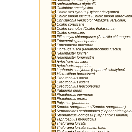
Anthracothorax nigricollis
Calliphlox amethystina
Chlorestes cyanus (Hylocharis cyanus)
Chlorostilbon lucidus (Chlorostilbon aureoventr
Chrysuronia versicolor (Amazilia versicolor)
Colibri coruscans
Colibri cyanotus (Colibri thalassinus)
Colibri serrirostris
Elliotomyia chionogaster (Amazilia chionogaste
Eriocnemis glaucopoides
Eupetomena macroura
Florisuga fusca (Melanotrochilus fuscus)
Heliomaster furcifer
Heliomaster longirostris
Hylocharis chrysura
Hylocharis sapphirina
Lophornis chalybeus (Lophornis chalybea)
Microstilbon burmeisteri
Oreotrochilus adela
Oreotrochilus estella
Oreotrochilus leucopleurus
Patagona gigas
Phaethornis eurynome
Phaethornis pretrei
Polytmus guainumbi
Sappho sparganurus (Sappho sparganura)
Sephanoides sephaniodes (Sephanoides galer
Stephanoxis loddigesii (Stephanoxis lalandi)
Taphrospilus hypostictus
Thalurania furcata
Thalurania furcata subsp. baeri
Thalurania furcata subsp. eriphile