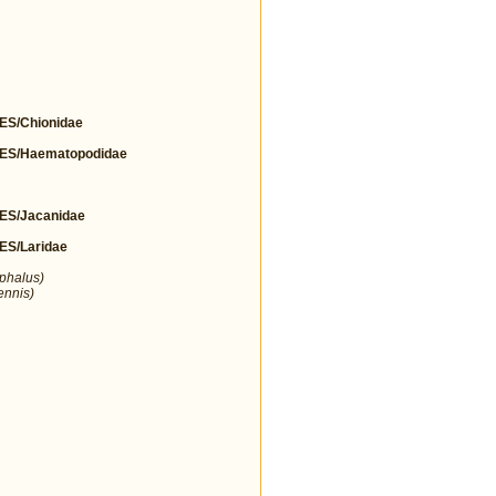
S/Chionidae
S/Haematopodidae
S/Jacanidae
S/Laridae
ephalus)
ennis)