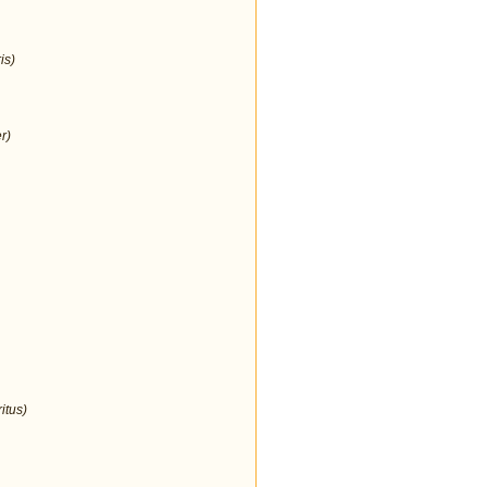
is)
r)
itus)