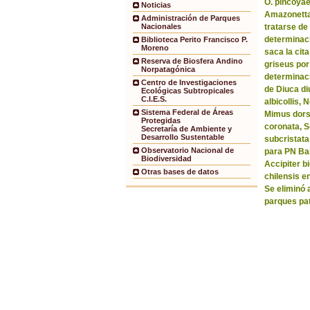
O. pincoyae
Noticias
Amazonetta 
Administración de Parques
tratarse de
Nacionales
determinaci
Biblioteca Perito Francisco P.
Moreno
saca la ci
Reserva de Biosfera Andino
griseus por
Norpatagónica
determinaci
Centro de Investigaciones
de Diuca di
Ecológicas Subtropicales
C.I.E.S.
albicollis,
Sistema Federal de Áreas
Mimus dorsa
Protegidas
coronata, 
Secretaría de Ambiente y
Desarrollo Sustentable
subcristata
Observatorio Nacional de
para PN Bar
Biodiversidad
Accipiter b
Otras bases de datos
chilensis e
Se eliminó 
parques pa