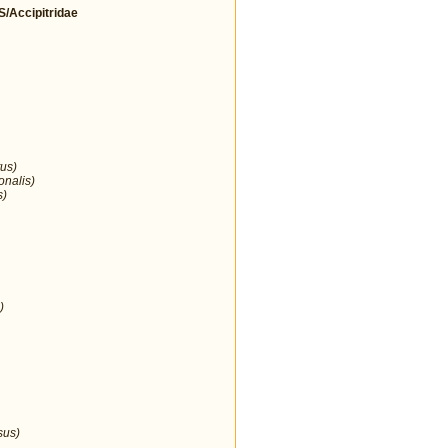
Accipitridae
us)
onalis)
s)
)
sus)