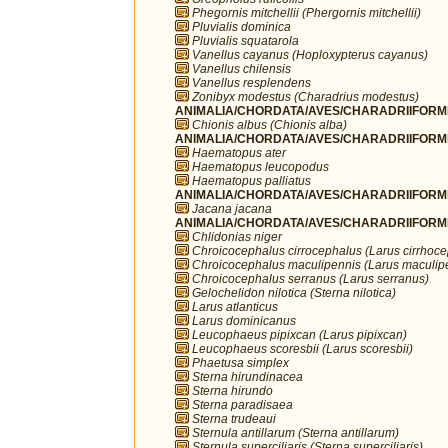
Phegornis mitchellii (Phergornis mitchellii)
Pluvialis dominica
Pluvialis squatarola
Vanellus cayanus (Hoploxypterus cayanus)
Vanellus chilensis
Vanellus resplendens
Zonibyx modestus (Charadrius modestus)
ANIMALIA/CHORDATA/AVES/CHARADRIIFORME
Chionis albus (Chionis alba)
ANIMALIA/CHORDATA/AVES/CHARADRIIFORME
Haematopus ater
Haematopus leucopodus
Haematopus palliatus
ANIMALIA/CHORDATA/AVES/CHARADRIIFORME
Jacana jacana
ANIMALIA/CHORDATA/AVES/CHARADRIIFORME
Chlidonias niger
Chroicocephalus cirrocephalus (Larus cirrhoc
Chroicocephalus maculipennis (Larus maculip
Chroicocephalus serranus (Larus serranus)
Gelochelidon nilotica (Sterna nilotica)
Larus atlanticus
Larus dominicanus
Leucophaeus pipixcan (Larus pipixcan)
Leucophaeus scoresbii (Larus scoresbii)
Phaetusa simplex
Sterna hirundinacea
Sterna hirundo
Sterna paradisaea
Sterna trudeaui
Sternula antillarum (Sterna antillarum)
Sternula superciliaris (Sterna superciliaris)