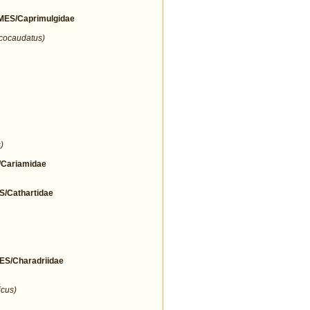
ES/Caprimulgidae
icocaudatus)
)
Cariamidae
Cathartidae
/Charadriidae
icus)