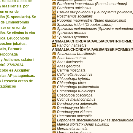
. Se sacó la cita de
Parabuteo leucorrhous (Buteo leucorrhous)
brasiliensis, por
Parabuteo unicinctus
 un error de
Pseudastur polionotus (Leucopternis polionota
Rostrhamus sociabilis
ón (S. specularis). Se
Rupornis magnirostris (Buteo magnirostris)
ta de Limnodromus
Spizaetus isidori (Oroaetus isidori)
 ser un error de
Spizaetus melanoleucus (Spizastur melanoleu
Spizaetus ornatus
ón. Se elimina la cita
Spizaetus tyrannus
uca, Leucochloris
ANIMALIA/CHORDATA/AVES/ACCIPITRIFORMES
 Neochen jubatus,
Pandion haliaetus
lis, Paroaria
ANIMALIA/CHORDATA/AVES/ANSERIFORMES/A
Amazonetta brasiliensis
Serpophaga
Anas bahamensis
 y Asthenes sclateri
Anas flavirostris
itú. 27/9/2024:
Anas georgica
Cairina moschata
icolor es Accipiter
Callonetta leucophrys
n las AP patagónicas.
Chloephaga hybrida
a Lessonia oreas de
Chloephaga picta
tagónicos
Chloephaga poliocephala
Chloephaga rubidiceps
Coscoroba coscoroba
Cygnus melancoryphus
Dendrocygna autumnalis
Dendrocygna bicolor
Dendrocygna viduata
Heteronetta atricapilla
Lophonetta specularioides (Anas specularioide
Mareca sibilatrix (Anas sibilatrix)
Merganetta armata
Mergus octosetaceus