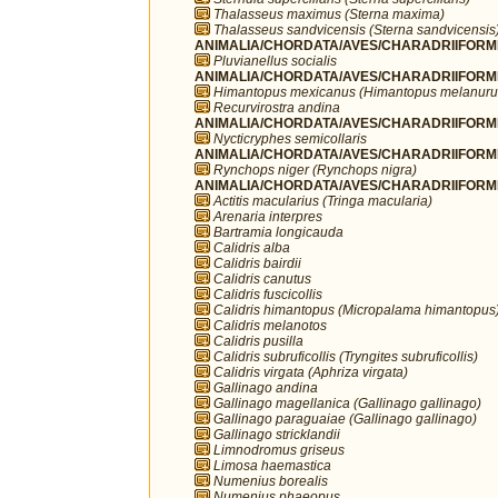
Thalasseus maximus (Sterna maxima)
Thalasseus sandvicensis (Sterna sandvicensis
ANIMALIA/CHORDATA/AVES/CHARADRIIFORMES/
Pluvianellus socialis
ANIMALIA/CHORDATA/AVES/CHARADRIIFORMES
Himantopus mexicanus (Himantopus melanuru
Recurvirostra andina
ANIMALIA/CHORDATA/AVES/CHARADRIIFORMES
Nycticryphes semicollaris
ANIMALIA/CHORDATA/AVES/CHARADRIIFORME
Rynchops niger (Rynchops nigra)
ANIMALIA/CHORDATA/AVES/CHARADRIIFORME
Actitis macularius (Tringa macularia)
Arenaria interpres
Bartramia longicauda
Calidris alba
Calidris bairdii
Calidris canutus
Calidris fuscicollis
Calidris himantopus (Micropalama himantopus
Calidris melanotos
Calidris pusilla
Calidris subruficollis (Tryngites subruficollis)
Calidris virgata (Aphriza virgata)
Gallinago andina
Gallinago magellanica (Gallinago gallinago)
Gallinago paraguaiae (Gallinago gallinago)
Gallinago stricklandii
Limnodromus griseus
Limosa haemastica
Numenius borealis
Numenius phaeopus