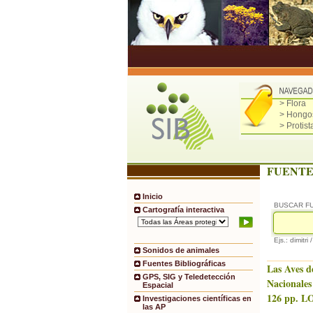
> Flora
> Hongo
> Protist
FUENTE
Inicio
BUSCAR F
Cartografía interactiva
Ejs.: dimitri 
Sonidos de animales
Fuentes Bibliográficas
Las Aves d
GPS, SIG y Teledetección
Nacionales
Espacial
126 pp. LO
Investigaciones científicas en
las AP