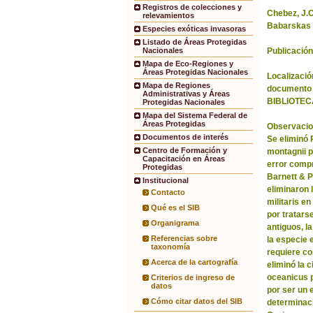
Registros de colecciones y
Chebez, J.C.
relevamientos
Babarskas 
Especies exóticas invasoras
Listado de Áreas Protegidas
Publicación
Nacionales
Mapa de Eco-Regiones y
Áreas Protegidas Nacionales
Localización
Mapa de Regiones
documento 
Administrativas y Áreas
BIBLIOTEC
Protegidas Nacionales
Mapa del Sistema Federal de
Áreas Protegidas
Observacio
Documentos de interés
Se eliminó
Centro de Formación y
montagnii p
Capacitación en Áreas
error comp
Protegidas
Barnett & 
Institucional
eliminaron 
Contacto
militaris en
Qué es el SIB
por tratars
Organigrama
antiguos, l
Referencias sobre
la especie 
taxonomía
requiere co
Acerca de la cartografía
eliminó la 
oceanicus p
Criterios de ingreso de
datos
por ser un 
Cómo citar datos del SIB
determinac