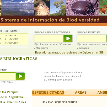
BUSCAR AREAS PROTEGIDAS
BUSCAR ESPECIES
> Fauna
s
> Bacteria
a
> Archaea
Ejs.: Parque nacional / Corrientes
Ejs.: zorro colorado / pse
/ Mburucuya
/ culpaeus
Buscador avanzado de registros biológicos en el SIB
S BIBLIOGRAFICAS
UENTE
Para criterios múltiples simultáneos,
separe las frases con el símbolo |
Ej.: dimitri | 1964 | anales
/ 1995 / flora
e los Parques
ESPECIES CITADAS
AREAS
AMBI
 de la Argentina.
LA. Buenos Aires.
Hay 1023 especies citadas