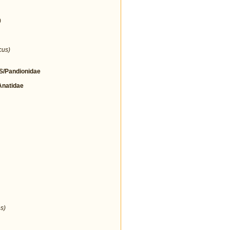
)
cus)
/Pandionidae
natidae
s)