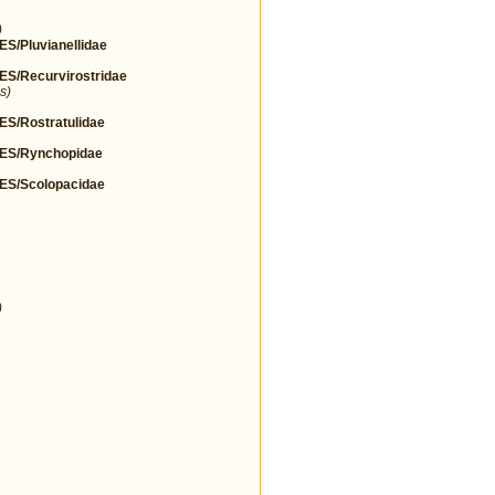
)
Pluvianellidae
/Recurvirostridae
s)
/Rostratulidae
S/Rynchopidae
S/Scolopacidae
)