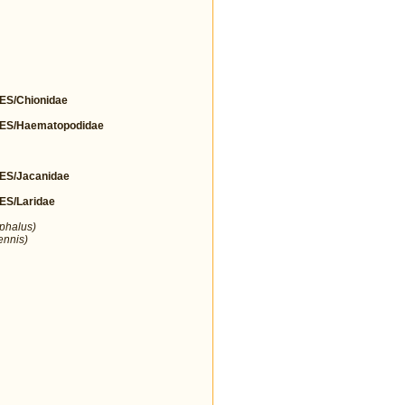
S/Chionidae
S/Haematopodidae
S/Jacanidae
S/Laridae
ephalus)
ennis)