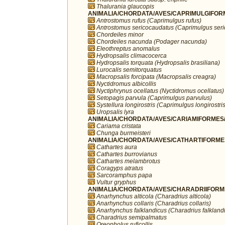
Thalurania glaucopis
ANIMALIA/CHORDATA/AVES/CAPRIMULGIFORM
Antrostomus rufus (Caprimulgus rufus)
Antrostomus sericocaudatus (Caprimulgus ser
Chordeiles minor
Chordeiles nacunda (Podager nacunda)
Eleothreptus anomalus
Hydropsalis climacocerca
Hydropsalis torquata (Hydropsalis brasiliana)
Lurocalis semitorquatus
Macropsalis forcipata (Macropsalis creagra)
Nyctidromus albicollis
Nyctiphrynus ocellatus (Nyctidromus ocellatus)
Setopagis parvula (Caprimulgus parvulus)
Systellura longirostris (Caprimulgus longirostris
Uropsalis lyra
ANIMALIA/CHORDATA/AVES/CARIAMIFORMES/
Cariama cristata
Chunga burmeisteri
ANIMALIA/CHORDATA/AVES/CATHARTIFORMES/
Cathartes aura
Cathartes burrovianus
Cathartes melambrotus
Coragyps atratus
Sarcoramphus papa
Vultur gryphus
ANIMALIA/CHORDATA/AVES/CHARADRIIFORMES
Anarhynchus alticola (Charadrius alticola)
Anarhynchus collaris (Charadrius collaris)
Anarhynchus falklandicus (Charadrius falkland
Charadrius semipalmatus
Oreopholus ruficollis