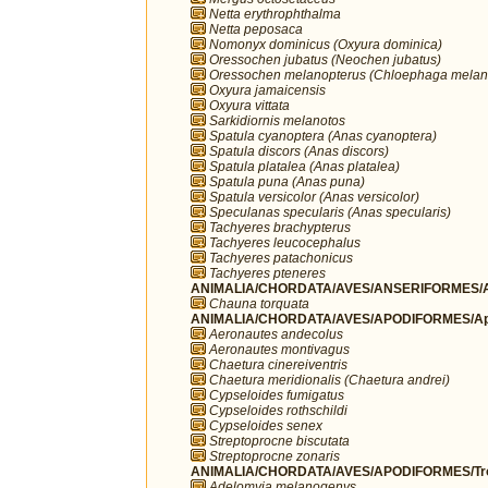
Netta erythrophthalma
Netta peposaca
Nomonyx dominicus (Oxyura dominica)
Oressochen jubatus (Neochen jubatus)
Oressochen melanopterus (Chloephaga melan
Oxyura jamaicensis
Oxyura vittata
Sarkidiornis melanotos
Spatula cyanoptera (Anas cyanoptera)
Spatula discors (Anas discors)
Spatula platalea (Anas platalea)
Spatula puna (Anas puna)
Spatula versicolor (Anas versicolor)
Speculanas specularis (Anas specularis)
Tachyeres brachypterus
Tachyeres leucocephalus
Tachyeres patachonicus
Tachyeres pteneres
ANIMALIA/CHORDATA/AVES/ANSERIFORMES/A
Chauna torquata
ANIMALIA/CHORDATA/AVES/APODIFORMES/Ap
Aeronautes andecolus
Aeronautes montivagus
Chaetura cinereiventris
Chaetura meridionalis (Chaetura andrei)
Cypseloides fumigatus
Cypseloides rothschildi
Cypseloides senex
Streptoprocne biscutata
Streptoprocne zonaris
ANIMALIA/CHORDATA/AVES/APODIFORMES/Troc
Adelomyia melanogenys