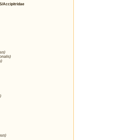
Accipitridae
us)
onalis)
s)
)
sus)