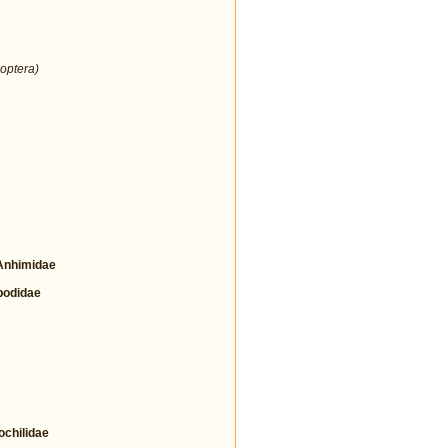
optera)
nhimidae
odidae
hilidae