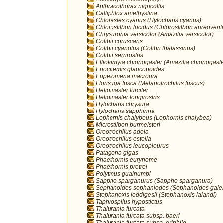
Anthracothorax nigricollis
Calliphlox amethystina
Chlorestes cyanus (Hylocharis cyanus)
Chlorostilbon lucidus (Chlorostilbon aureoventr
Chrysuronia versicolor (Amazilia versicolor)
Colibri coruscans
Colibri cyanotus (Colibri thalassinus)
Colibri serrirostris
Elliotomyia chionogaster (Amazilia chionogaste
Eriocnemis glaucopoides
Eupetomena macroura
Florisuga fusca (Melanotrochilus fuscus)
Heliomaster furcifer
Heliomaster longirostris
Hylocharis chrysura
Hylocharis sapphirina
Lophornis chalybeus (Lophornis chalybea)
Microstilbon burmeisteri
Oreotrochilus adela
Oreotrochilus estella
Oreotrochilus leucopleurus
Patagona gigas
Phaethornis eurynome
Phaethornis pretrei
Polytmus guainumbi
Sappho sparganurus (Sappho sparganura)
Sephanoides sephaniodes (Sephanoides galer
Stephanoxis loddigesii (Stephanoxis lalandi)
Taphrospilus hypostictus
Thalurania furcata
Thalurania furcata subsp. baeri
Thalurania furcata subsp. eriphile