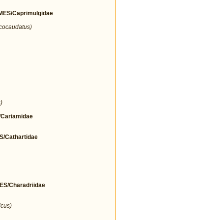
ES/Caprimulgidae
icocaudatus)
)
Cariamidae
Cathartidae
/Charadriidae
icus)