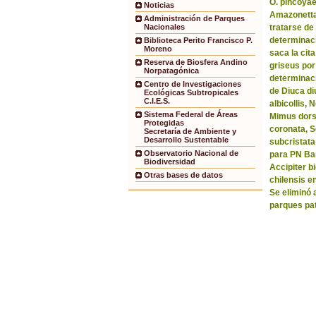
O. pincoyae
Noticias
Amazonetta 
Administración de Parques
tratarse de
Nacionales
determinaci
Biblioteca Perito Francisco P.
Moreno
saca la ci
Reserva de Biosfera Andino
griseus por
Norpatagónica
determinaci
Centro de Investigaciones
de Diuca di
Ecológicas Subtropicales
C.I.E.S.
albicollis,
Sistema Federal de Áreas
Mimus dorsa
Protegidas
coronata, 
Secretaría de Ambiente y
Desarrollo Sustentable
subcristata
Observatorio Nacional de
para PN Bar
Biodiversidad
Accipiter b
Otras bases de datos
chilensis e
Se eliminó 
parques pa