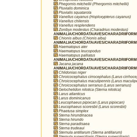
Phegornis mitchellii (Phergornis mitchellii)
Pluvialis dominica
Pluvialis squatarola
Vanellus cayanus (Hoploxypterus cayanus)
Vanellus chilensis
Vanellus resplendens
Zonibyx modestus (Charadrius modestus)
ANIMALIA/CHORDATA/AVES/CHARADRIIFORME
Chionis albus (Chionis alba)
ANIMALIA/CHORDATA/AVES/CHARADRIIFORME
Haematopus ater
Haematopus leucopodus
Haematopus palliatus
ANIMALIA/CHORDATA/AVES/CHARADRIIFORME
Jacana jacana
ANIMALIA/CHORDATA/AVES/CHARADRIIFORME
Chlidonias niger
Chroicocephalus cirrocephalus (Larus cirrhoc
Chroicocephalus maculipennis (Larus maculip
Chroicocephalus serranus (Larus serranus)
Gelochelidon nilotica (Sterna nilotica)
Larus atlanticus
Larus dominicanus
Leucophaeus pipixcan (Larus pipixcan)
Leucophaeus scoresbii (Larus scoresbii)
Phaetusa simplex
Sterna hirundinacea
Sterna hirundo
Sterna paradisaea
Sterna trudeaui
Sternula antillarum (Sterna antillarum)
Sternula superciliaris (Sterna superciliaris)