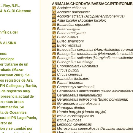
ANIMALIA/CHORDATA/AVES/ACCIPITRIFORMES/
, Rey, N.R.,
Accipiter chilensis
& A.G. Di Giacomo
Accipiter poliogaster
Accipiter striatus (Accipiter erythronemius)
Astur bicolor (Accipiter bicolor)
Busarellus nigricollis
Buteo albigula
 física del
Buteo brachyurus
Buteo nitidus
:
Buteo swainsoni
A ALSINA
Buteo ventralis
Buteogallus coronatus (Harpyhaliaetus coronat
Buteogallus meridionalis (Heterospizias meridi
nes:
Buteogallus solitarius (Harpyhaliaetus solitariu
 Penelope
Buteogallus urubitinga
or tratarse de un
Chondrohierax uncinatus
robado (Mazar
Circus buffoni
Circus cinereus
Pearman 2001). Se
Elanoides forficatus
los registros de Ara
Elanus leucurus
 PN Calilegua y Baritú,
Gampsonyx swainsonii
Geranoaetus albicaudatus (Buteo albicaudatus
e de registros muy
Geranoaetus melanoleucus
a presencia actual de
Geranoaetus polyosoma (Buteo polyosoma)
en estas áreas
Geranospiza caerulescens
nfirmación. Se
Harpagus diodon
Harpia harpyja (Harpia arpyja)
cita de Oceanites
Ictinia mississippiensis
ara el PN Lago Puelo,
Ictinia plumbea
error de
Leptodon cayanensis
Microspizias superciliosus (Accipiter supercilio
ión y se cambió por
Morphnus guianensis