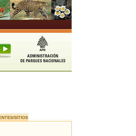
udalopex
ENTES/SITIOS