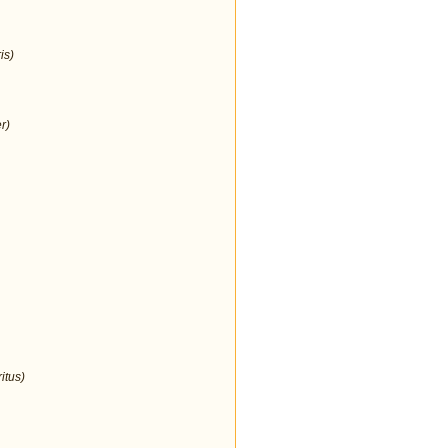
is)
r)
itus)