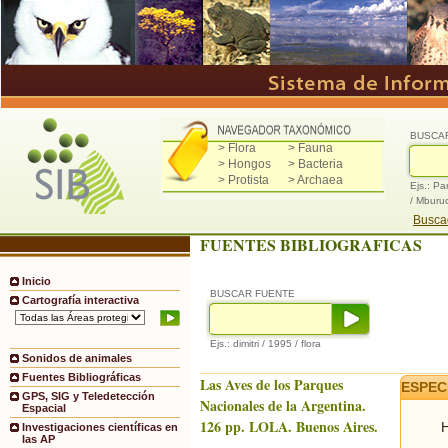
BUSCA
> Flora
> Fauna
> Hongos
> Bacteria
> Protista
> Archaea
Ejs.: Pa
/ Mburu
Buscad
FUENTES BIBLIOGRAFICAS
Inicio
BUSCAR FUENTE
Cartografía interactiva
Ejs.: dimitri / 1995 / flora
Sonidos de animales
Fuentes Bibliográficas
Las Aves de los Parques
ESPEC
GPS, SIG y Teledetección
Nacionales de la Argentina.
Espacial
126 pp. LOLA. Buenos Aires.
H
Investigaciones científicas en
las AP