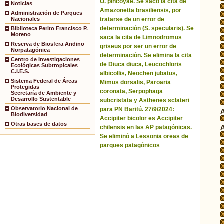
O. pincoyae. Se sacó la cita de
Noticias
Amazonetta brasiliensis, por
Administración de Parques
tratarse de un error de
Nacionales
determinación (S. specularis). Se
Biblioteca Perito Francisco P.
Moreno
saca la cita de Limnodromus
Reserva de Biosfera Andino
griseus por ser un error de
Norpatagónica
determinación. Se elimina la cita
Centro de Investigaciones
de Diuca diuca, Leucochloris
Ecológicas Subtropicales
C.I.E.S.
albicollis, Neochen jubatus,
Sistema Federal de Áreas
Mimus dorsalis, Paroaria
Protegidas
coronata, Serpophaga
Secretaría de Ambiente y
Desarrollo Sustentable
subcristata y Asthenes sclateri
Observatorio Nacional de
para PN Baritú. 27/9/2024:
Biodiversidad
Accipiter bicolor es Accipiter
Otras bases de datos
chilensis en las AP patagónicas.
Se eliminó a Lessonia oreas de
parques patagónicos