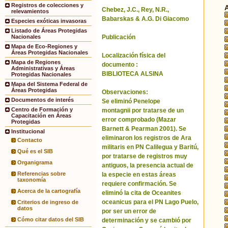
Registros de colecciones y
Chebez, J.C., Rey, N.R.,
relevamientos
Babarskas & A.G. Di Giacomo
Especies exóticas invasoras
Listado de Áreas Protegidas
Publicación
Nacionales
Mapa de Eco-Regiones y
Áreas Protegidas Nacionales
Localización física del
Mapa de Regiones
documento :
Administrativas y Áreas
BIBLIOTECA ALSINA
Protegidas Nacionales
Mapa del Sistema Federal de
Áreas Protegidas
Observaciones:
Documentos de interés
Se eliminó Penelope
Centro de Formación y
montagnii por tratarse de un
Capacitación en Áreas
error comprobado (Mazar
Protegidas
Barnett & Pearman 2001). Se
Institucional
eliminaron los registros de Ara
Contacto
militaris en PN Calilegua y Baritú,
Qué es el SIB
por tratarse de registros muy
Organigrama
antiguos, la presencia actual de
Referencias sobre
la especie en estas áreas
taxonomía
requiere confirmación. Se
Acerca de la cartografía
eliminó la cita de Oceanites
oceanicus para el PN Lago Puelo,
Criterios de ingreso de
datos
por ser un error de
Cómo citar datos del SIB
determinación y se cambió por