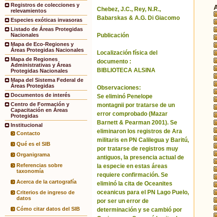
Registros de colecciones y
Chebez, J.C., Rey, N.R.,
relevamientos
Babarskas & A.G. Di Giacomo
Especies exóticas invasoras
Listado de Áreas Protegidas
Publicación
Nacionales
Mapa de Eco-Regiones y
Áreas Protegidas Nacionales
Localización física del
Mapa de Regiones
documento :
Administrativas y Áreas
BIBLIOTECA ALSINA
Protegidas Nacionales
Mapa del Sistema Federal de
Áreas Protegidas
Observaciones:
Documentos de interés
Se eliminó Penelope
Centro de Formación y
montagnii por tratarse de un
Capacitación en Áreas
error comprobado (Mazar
Protegidas
Barnett & Pearman 2001). Se
Institucional
eliminaron los registros de Ara
Contacto
militaris en PN Calilegua y Baritú,
Qué es el SIB
por tratarse de registros muy
Organigrama
antiguos, la presencia actual de
Referencias sobre
la especie en estas áreas
taxonomía
requiere confirmación. Se
Acerca de la cartografía
eliminó la cita de Oceanites
oceanicus para el PN Lago Puelo,
Criterios de ingreso de
datos
por ser un error de
Cómo citar datos del SIB
determinación y se cambió por