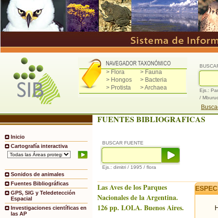
BUSCA
> Flora
> Fauna
> Hongos
> Bacteria
> Protista
> Archaea
Ejs.: Pa
/ Mburu
Buscad
FUENTES BIBLIOGRAFICAS
Inicio
BUSCAR FUENTE
Cartografía interactiva
Ejs.: dimitri / 1995 / flora
Sonidos de animales
Fuentes Bibliográficas
Las Aves de los Parques
ESPEC
GPS, SIG y Teledetección
Nacionales de la Argentina.
Espacial
126 pp. LOLA. Buenos Aires.
H
Investigaciones científicas en
las AP