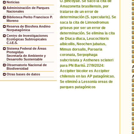
O. pincoyae. Se sacó la cita de
Noticias
Amazonetta brasiliensis, por
Administración de Parques
tratarse de un error de
Nacionales
determinación (S. specularis). Se
Biblioteca Perito Francisco P.
Moreno
saca la cita de Limnodromus
Reserva de Biosfera Andino
griseus por ser un error de
Norpatagónica
determinación. Se elimina la cita
Centro de Investigaciones
de Diuca diuca, Leucochloris
Ecológicas Subtropicales
C.I.E.S.
albicollis, Neochen jubatus,
Sistema Federal de Áreas
Mimus dorsalis, Paroaria
Protegidas
coronata, Serpophaga
Secretaría de Ambiente y
Desarrollo Sustentable
subcristata y Asthenes sclateri
Observatorio Nacional de
para PN Baritú. 27/9/2024:
Biodiversidad
Accipiter bicolor es Accipiter
Otras bases de datos
chilensis en las AP patagónicas.
Se eliminó a Lessonia oreas de
parques patagónicos