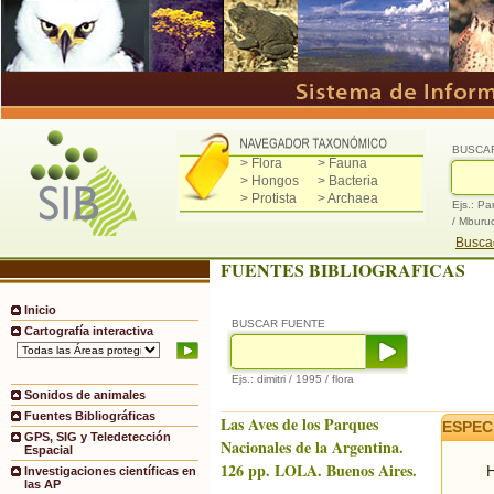
BUSCA
> Flora
> Fauna
> Hongos
> Bacteria
> Protista
> Archaea
Ejs.: Pa
/ Mburu
Buscad
FUENTES BIBLIOGRAFICAS
Inicio
BUSCAR FUENTE
Cartografía interactiva
Ejs.: dimitri / 1995 / flora
Sonidos de animales
Fuentes Bibliográficas
Las Aves de los Parques
ESPEC
GPS, SIG y Teledetección
Nacionales de la Argentina.
Espacial
126 pp. LOLA. Buenos Aires.
H
Investigaciones científicas en
las AP