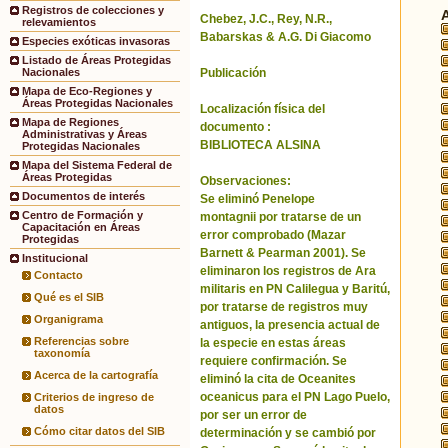
Registros de colecciones y
Chebez, J.C., Rey, N.R.,
relevamientos
Babarskas & A.G. Di Giacomo
Especies exóticas invasoras
Listado de Áreas Protegidas
Publicación
Nacionales
Mapa de Eco-Regiones y
Áreas Protegidas Nacionales
Localización física del
Mapa de Regiones
documento :
Administrativas y Áreas
BIBLIOTECA ALSINA
Protegidas Nacionales
Mapa del Sistema Federal de
Áreas Protegidas
Observaciones:
Documentos de interés
Se eliminó Penelope
Centro de Formación y
montagnii por tratarse de un
Capacitación en Áreas
error comprobado (Mazar
Protegidas
Barnett & Pearman 2001). Se
Institucional
eliminaron los registros de Ara
Contacto
militaris en PN Calilegua y Baritú,
Qué es el SIB
por tratarse de registros muy
Organigrama
antiguos, la presencia actual de
Referencias sobre
la especie en estas áreas
taxonomía
requiere confirmación. Se
Acerca de la cartografía
eliminó la cita de Oceanites
oceanicus para el PN Lago Puelo,
Criterios de ingreso de
datos
por ser un error de
Cómo citar datos del SIB
determinación y se cambió por