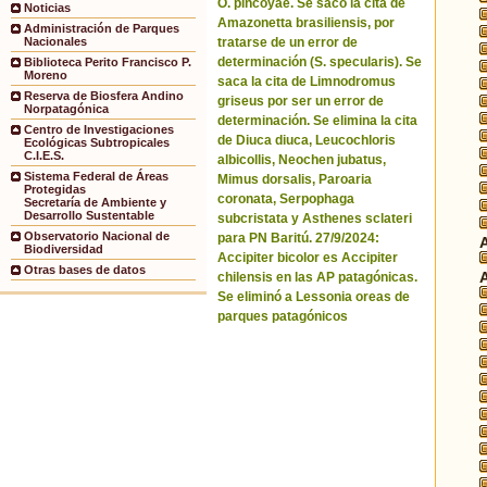
O. pincoyae. Se sacó la cita de
Noticias
Amazonetta brasiliensis, por
Administración de Parques
tratarse de un error de
Nacionales
determinación (S. specularis). Se
Biblioteca Perito Francisco P.
Moreno
saca la cita de Limnodromus
Reserva de Biosfera Andino
griseus por ser un error de
Norpatagónica
determinación. Se elimina la cita
Centro de Investigaciones
de Diuca diuca, Leucochloris
Ecológicas Subtropicales
C.I.E.S.
albicollis, Neochen jubatus,
Sistema Federal de Áreas
Mimus dorsalis, Paroaria
Protegidas
coronata, Serpophaga
Secretaría de Ambiente y
Desarrollo Sustentable
subcristata y Asthenes sclateri
Observatorio Nacional de
para PN Baritú. 27/9/2024:
Biodiversidad
Accipiter bicolor es Accipiter
Otras bases de datos
chilensis en las AP patagónicas.
Se eliminó a Lessonia oreas de
parques patagónicos