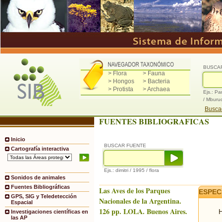
BUSCA
> Flora
> Fauna
> Hongos
> Bacteria
> Protista
> Archaea
Ejs.: Pa
/ Mburu
Buscad
FUENTES BIBLIOGRAFICAS
Inicio
BUSCAR FUENTE
Cartografía interactiva
Ejs.: dimitri / 1995 / flora
Sonidos de animales
Fuentes Bibliográficas
Las Aves de los Parques
ESPEC
GPS, SIG y Teledetección
Nacionales de la Argentina.
Espacial
126 pp. LOLA. Buenos Aires.
H
Investigaciones científicas en
las AP