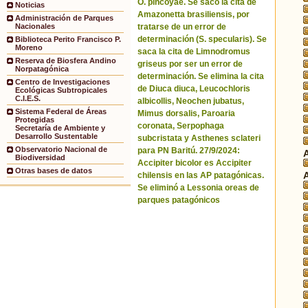
O. pincoyae. Se sacó la cita de
Noticias
Amazonetta brasiliensis, por
Administración de Parques
tratarse de un error de
Nacionales
determinación (S. specularis). Se
Biblioteca Perito Francisco P.
Moreno
saca la cita de Limnodromus
Reserva de Biosfera Andino
griseus por ser un error de
Norpatagónica
determinación. Se elimina la cita
Centro de Investigaciones
de Diuca diuca, Leucochloris
Ecológicas Subtropicales
C.I.E.S.
albicollis, Neochen jubatus,
Sistema Federal de Áreas
Mimus dorsalis, Paroaria
Protegidas
coronata, Serpophaga
Secretaría de Ambiente y
Desarrollo Sustentable
subcristata y Asthenes sclateri
Observatorio Nacional de
para PN Baritú. 27/9/2024:
Biodiversidad
Accipiter bicolor es Accipiter
Otras bases de datos
chilensis en las AP patagónicas.
Se eliminó a Lessonia oreas de
parques patagónicos