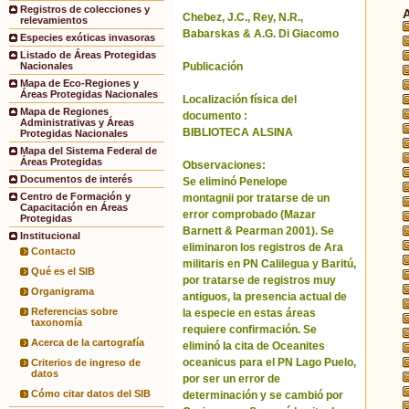
Registros de colecciones y
Chebez, J.C., Rey, N.R.,
relevamientos
Babarskas & A.G. Di Giacomo
Especies exóticas invasoras
Listado de Áreas Protegidas
Publicación
Nacionales
Mapa de Eco-Regiones y
Áreas Protegidas Nacionales
Localización física del
Mapa de Regiones
documento :
Administrativas y Áreas
BIBLIOTECA ALSINA
Protegidas Nacionales
Mapa del Sistema Federal de
Áreas Protegidas
Observaciones:
Documentos de interés
Se eliminó Penelope
Centro de Formación y
montagnii por tratarse de un
Capacitación en Áreas
error comprobado (Mazar
Protegidas
Barnett & Pearman 2001). Se
Institucional
eliminaron los registros de Ara
Contacto
militaris en PN Calilegua y Baritú,
Qué es el SIB
por tratarse de registros muy
Organigrama
antiguos, la presencia actual de
Referencias sobre
la especie en estas áreas
taxonomía
requiere confirmación. Se
Acerca de la cartografía
eliminó la cita de Oceanites
oceanicus para el PN Lago Puelo,
Criterios de ingreso de
datos
por ser un error de
Cómo citar datos del SIB
determinación y se cambió por