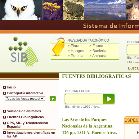
BUSCA
> Flora
> Fauna
> Hongos
> Bacteria
> Protista
> Archaea
Ejs.: Pa
/ Mburu
Buscad
FUENTES BIBLIOGRAFICAS
Inicio
BUSCAR FUENTE
Cartografía interactiva
Ejs.: dimitri / 1995 / flora
Sonidos de animales
Fuentes Bibliográficas
Las Aves de los Parques
ESPEC
GPS, SIG y Teledetección
Nacionales de la Argentina.
Espacial
126 pp. LOLA. Buenos Aires.
H
Investigaciones científicas en
las AP