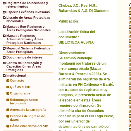
Registros de colecciones y
Chebez, J.C., Rey, N.R.,
relevamientos
Babarskas & A.G. Di Giacomo
Especies exóticas invasoras
Listado de Áreas Protegidas
Publicación
Nacionales
Mapa de Eco-Regiones y
Áreas Protegidas Nacionales
Localización física del
Mapa de Regiones
documento :
Administrativas y Áreas
BIBLIOTECA ALSINA
Protegidas Nacionales
Mapa del Sistema Federal de
Áreas Protegidas
Observaciones:
Documentos de interés
Se eliminó Penelope
Centro de Formación y
montagnii por tratarse de un
Capacitación en Áreas
error comprobado (Mazar
Protegidas
Barnett & Pearman 2001). Se
Institucional
eliminaron los registros de Ara
Contacto
militaris en PN Calilegua y Baritú,
Qué es el SIB
por tratarse de registros muy
Organigrama
antiguos, la presencia actual de
Referencias sobre
la especie en estas áreas
taxonomía
requiere confirmación. Se
Acerca de la cartografía
eliminó la cita de Oceanites
oceanicus para el PN Lago Puelo,
Criterios de ingreso de
datos
por ser un error de
Cómo citar datos del SIB
determinación y se cambió por