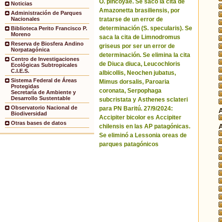
O. pincoyae. Se sacó la cita de
Noticias
Amazonetta brasiliensis, por
Administración de Parques
tratarse de un error de
Nacionales
determinación (S. specularis). Se
Biblioteca Perito Francisco P.
Moreno
saca la cita de Limnodromus
Reserva de Biosfera Andino
griseus por ser un error de
Norpatagónica
determinación. Se elimina la cita
Centro de Investigaciones
de Diuca diuca, Leucochloris
Ecológicas Subtropicales
C.I.E.S.
albicollis, Neochen jubatus,
Sistema Federal de Áreas
Mimus dorsalis, Paroaria
Protegidas
coronata, Serpophaga
Secretaría de Ambiente y
Desarrollo Sustentable
subcristata y Asthenes sclateri
Observatorio Nacional de
para PN Baritú. 27/9/2024:
Biodiversidad
Accipiter bicolor es Accipiter
Otras bases de datos
chilensis en las AP patagónicas.
Se eliminó a Lessonia oreas de
parques patagónicos