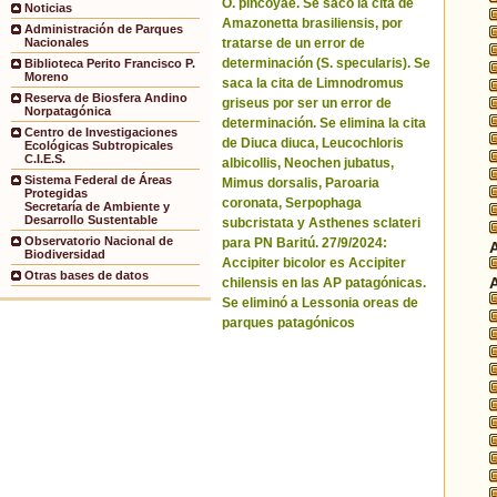
O. pincoyae. Se sacó la cita de
Noticias
Amazonetta brasiliensis, por
Administración de Parques
tratarse de un error de
Nacionales
determinación (S. specularis). Se
Biblioteca Perito Francisco P.
Moreno
saca la cita de Limnodromus
Reserva de Biosfera Andino
griseus por ser un error de
Norpatagónica
determinación. Se elimina la cita
Centro de Investigaciones
de Diuca diuca, Leucochloris
Ecológicas Subtropicales
C.I.E.S.
albicollis, Neochen jubatus,
Sistema Federal de Áreas
Mimus dorsalis, Paroaria
Protegidas
coronata, Serpophaga
Secretaría de Ambiente y
Desarrollo Sustentable
subcristata y Asthenes sclateri
Observatorio Nacional de
para PN Baritú. 27/9/2024:
Biodiversidad
Accipiter bicolor es Accipiter
Otras bases de datos
chilensis en las AP patagónicas.
Se eliminó a Lessonia oreas de
parques patagónicos