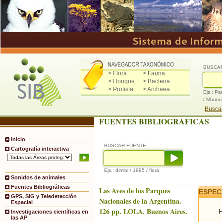
BUSCA
> Flora
> Fauna
> Hongos
> Bacteria
> Protista
> Archaea
Ejs.: Pa
/ Mburu
Buscad
FUENTES BIBLIOGRAFICAS
Inicio
BUSCAR FUENTE
Cartografía interactiva
Ejs.: dimitri / 1995 / flora
Sonidos de animales
Fuentes Bibliográficas
Las Aves de los Parques
ESPEC
GPS, SIG y Teledetección
Nacionales de la Argentina.
Espacial
126 pp. LOLA. Buenos Aires.
H
Investigaciones científicas en
las AP