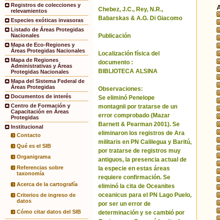
Registros de colecciones y
Chebez, J.C., Rey, N.R.,
relevamientos
Babarskas & A.G. Di Giacomo
Especies exóticas invasoras
Listado de Áreas Protegidas
Publicación
Nacionales
Mapa de Eco-Regiones y
Áreas Protegidas Nacionales
Localización física del
Mapa de Regiones
documento :
Administrativas y Áreas
BIBLIOTECA ALSINA
Protegidas Nacionales
Mapa del Sistema Federal de
Áreas Protegidas
Observaciones:
Documentos de interés
Se eliminó Penelope
Centro de Formación y
montagnii por tratarse de un
Capacitación en Áreas
error comprobado (Mazar
Protegidas
Barnett & Pearman 2001). Se
Institucional
eliminaron los registros de Ara
Contacto
militaris en PN Calilegua y Baritú,
Qué es el SIB
por tratarse de registros muy
Organigrama
antiguos, la presencia actual de
Referencias sobre
la especie en estas áreas
taxonomía
requiere confirmación. Se
Acerca de la cartografía
eliminó la cita de Oceanites
oceanicus para el PN Lago Puelo,
Criterios de ingreso de
datos
por ser un error de
Cómo citar datos del SIB
determinación y se cambió por