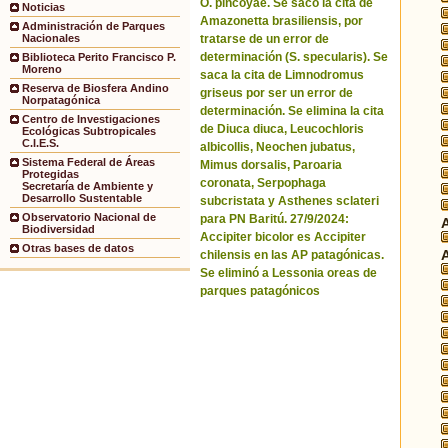
O. pincoyae. Se sacó la cita de
Noticias
Amazonetta brasiliensis, por
Administración de Parques
tratarse de un error de
Nacionales
determinación (S. specularis). Se
Biblioteca Perito Francisco P.
Moreno
saca la cita de Limnodromus
Reserva de Biosfera Andino
griseus por ser un error de
Norpatagónica
determinación. Se elimina la cita
Centro de Investigaciones
de Diuca diuca, Leucochloris
Ecológicas Subtropicales
C.I.E.S.
albicollis, Neochen jubatus,
Sistema Federal de Áreas
Mimus dorsalis, Paroaria
Protegidas
coronata, Serpophaga
Secretaría de Ambiente y
Desarrollo Sustentable
subcristata y Asthenes sclateri
Observatorio Nacional de
para PN Baritú. 27/9/2024:
Biodiversidad
Accipiter bicolor es Accipiter
Otras bases de datos
chilensis en las AP patagónicas.
Se eliminó a Lessonia oreas de
parques patagónicos