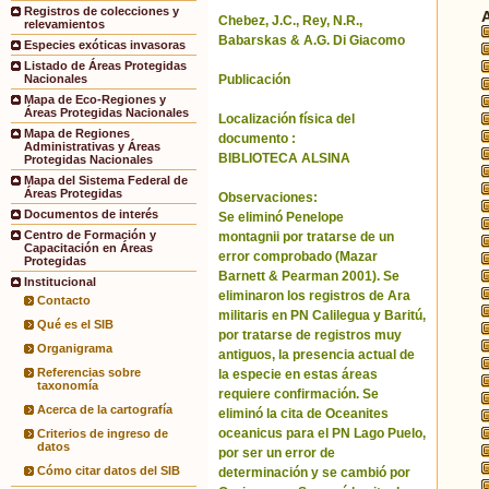
Registros de colecciones y
Chebez, J.C., Rey, N.R.,
relevamientos
Babarskas & A.G. Di Giacomo
Especies exóticas invasoras
Listado de Áreas Protegidas
Publicación
Nacionales
Mapa de Eco-Regiones y
Áreas Protegidas Nacionales
Localización física del
Mapa de Regiones
documento :
Administrativas y Áreas
BIBLIOTECA ALSINA
Protegidas Nacionales
Mapa del Sistema Federal de
Áreas Protegidas
Observaciones:
Documentos de interés
Se eliminó Penelope
Centro de Formación y
montagnii por tratarse de un
Capacitación en Áreas
error comprobado (Mazar
Protegidas
Barnett & Pearman 2001). Se
Institucional
eliminaron los registros de Ara
Contacto
militaris en PN Calilegua y Baritú,
Qué es el SIB
por tratarse de registros muy
Organigrama
antiguos, la presencia actual de
Referencias sobre
la especie en estas áreas
taxonomía
requiere confirmación. Se
Acerca de la cartografía
eliminó la cita de Oceanites
oceanicus para el PN Lago Puelo,
Criterios de ingreso de
datos
por ser un error de
Cómo citar datos del SIB
determinación y se cambió por