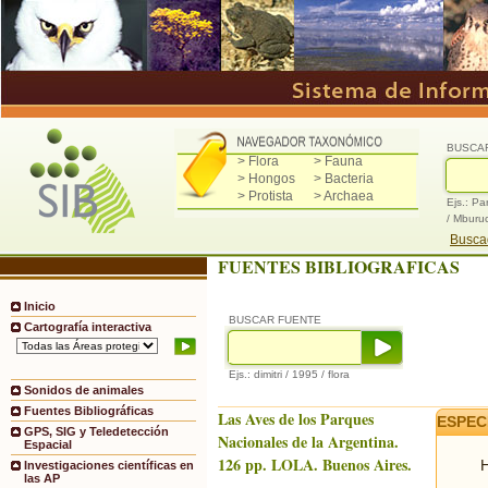
BUSCA
> Flora
> Fauna
> Hongos
> Bacteria
> Protista
> Archaea
Ejs.: Pa
/ Mburu
Buscad
FUENTES BIBLIOGRAFICAS
Inicio
BUSCAR FUENTE
Cartografía interactiva
Ejs.: dimitri / 1995 / flora
Sonidos de animales
Fuentes Bibliográficas
Las Aves de los Parques
ESPEC
GPS, SIG y Teledetección
Nacionales de la Argentina.
Espacial
126 pp. LOLA. Buenos Aires.
H
Investigaciones científicas en
las AP