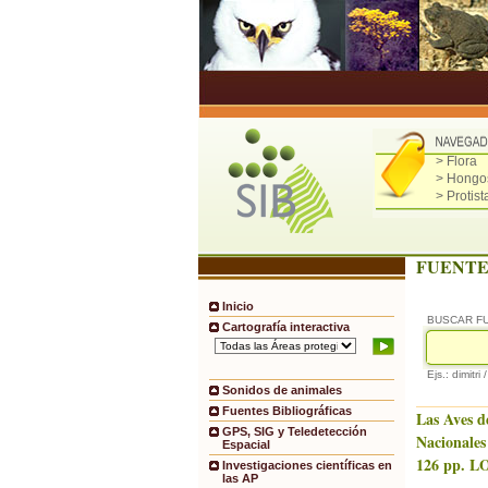
> Flora
> Hongo
> Protist
FUENTE
Inicio
BUSCAR F
Cartografía interactiva
Ejs.: dimitri 
Sonidos de animales
Fuentes Bibliográficas
Las Aves d
GPS, SIG y Teledetección
Nacionales
Espacial
126 pp. LO
Investigaciones científicas en
las AP