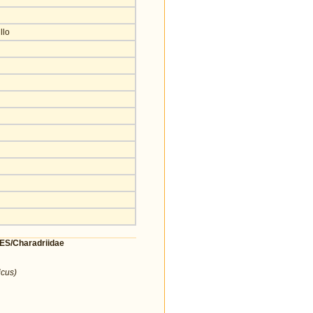
llo
/Charadriidae
icus)