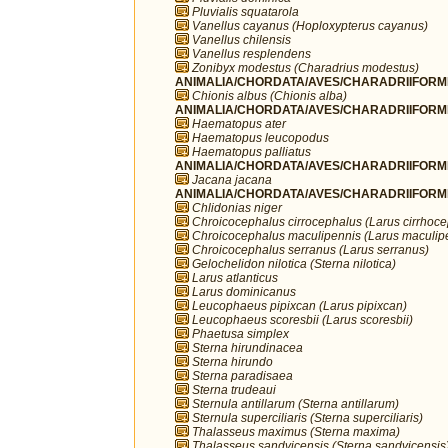
Pluvialis squatarola
Vanellus cayanus (Hoploxypterus cayanus)
Vanellus chilensis
Vanellus resplendens
Zonibyx modestus (Charadrius modestus)
ANIMALIA/CHORDATA/AVES/CHARADRIIFORME
Chionis albus (Chionis alba)
ANIMALIA/CHORDATA/AVES/CHARADRIIFORME
Haematopus ater
Haematopus leucopodus
Haematopus palliatus
ANIMALIA/CHORDATA/AVES/CHARADRIIFORME
Jacana jacana
ANIMALIA/CHORDATA/AVES/CHARADRIIFORME
Chlidonias niger
Chroicocephalus cirrocephalus (Larus cirrhoc
Chroicocephalus maculipennis (Larus maculip
Chroicocephalus serranus (Larus serranus)
Gelochelidon nilotica (Sterna nilotica)
Larus atlanticus
Larus dominicanus
Leucophaeus pipixcan (Larus pipixcan)
Leucophaeus scoresbii (Larus scoresbii)
Phaetusa simplex
Sterna hirundinacea
Sterna hirundo
Sterna paradisaea
Sterna trudeaui
Sternula antillarum (Sterna antillarum)
Sternula superciliaris (Sterna superciliaris)
Thalasseus maximus (Sterna maxima)
Thalasseus sandvicensis (Sterna sandvicensis