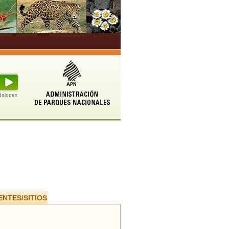
udalopex
ENTES/SITIOS