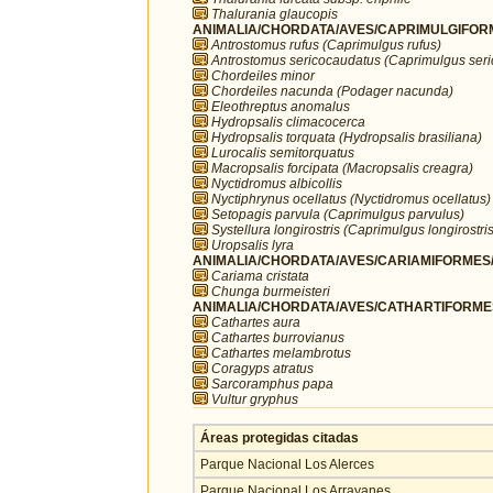
Thalurania glaucopis
ANIMALIA/CHORDATA/AVES/CAPRIMULGIFORM
Antrostomus rufus (Caprimulgus rufus)
Antrostomus sericocaudatus (Caprimulgus ser
Chordeiles minor
Chordeiles nacunda (Podager nacunda)
Eleothreptus anomalus
Hydropsalis climacocerca
Hydropsalis torquata (Hydropsalis brasiliana)
Lurocalis semitorquatus
Macropsalis forcipata (Macropsalis creagra)
Nyctidromus albicollis
Nyctiphrynus ocellatus (Nyctidromus ocellatus)
Setopagis parvula (Caprimulgus parvulus)
Systellura longirostris (Caprimulgus longirostris
Uropsalis lyra
ANIMALIA/CHORDATA/AVES/CARIAMIFORMES/
Cariama cristata
Chunga burmeisteri
ANIMALIA/CHORDATA/AVES/CATHARTIFORMES/
Cathartes aura
Cathartes burrovianus
Cathartes melambrotus
Coragyps atratus
Sarcoramphus papa
Vultur gryphus
Áreas protegidas citadas
Parque Nacional Los Alerces
Parque Nacional Los Arrayanes