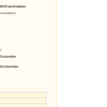
ES/Caprimulgidae
icocaudatus)
)
Cariamidae
Cathartidae