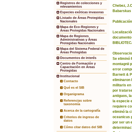
Registros de colecciones y
Chebez, J.C.
relevamientos
Babarskas 
Especies exóticas invasoras
Listado de Áreas Protegidas
Publicación
Nacionales
Mapa de Eco-Regiones y
Áreas Protegidas Nacionales
Localización
Mapa de Regiones
documento 
Administrativas y Áreas
BIBLIOTEC
Protegidas Nacionales
Mapa del Sistema Federal de
Áreas Protegidas
Observacio
Documentos de interés
Se eliminó
Centro de Formación y
montagnii p
Capacitación en Áreas
error comp
Protegidas
Barnett & 
Institucional
eliminaron 
Contacto
militaris en
Qué es el SIB
por tratars
Organigrama
antiguos, l
Referencias sobre
la especie 
taxonomía
requiere co
Acerca de la cartografía
eliminó la 
oceanicus p
Criterios de ingreso de
datos
por ser un 
Cómo citar datos del SIB
determinac