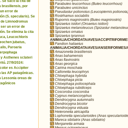
. Se sacó la cita de
Parabuteo leucorrhous (Buteo leucorrhous)
brasiliensis, por
Parabuteo unicinctus
 un error de
Pseudastur polionotus (Leucopternis polionota
Rostrhamus sociabilis
ón (S. specularis). Se
Rupornis magnirostris (Buteo magnirostris)
ta de Limnodromus
Spizaetus isidori (Oroaetus isidori)
 ser un error de
Spizaetus melanoleucus (Spizastur melanoleu
Spizaetus ornatus
ón. Se elimina la cita
Spizaetus tyrannus
uca, Leucochloris
ANIMALIA/CHORDATA/AVES/ACCIPITRIFORMES
 Neochen jubatus,
Pandion haliaetus
lis, Paroaria
ANIMALIA/CHORDATA/AVES/ANSERIFORMES/A
Amazonetta brasiliensis
Serpophaga
Anas bahamensis
 y Asthenes sclateri
Anas flavirostris
itú. 27/9/2024:
Anas georgica
Cairina moschata
icolor es Accipiter
Callonetta leucophrys
n las AP patagónicas.
Chloephaga hybrida
a Lessonia oreas de
Chloephaga picta
tagónicos
Chloephaga poliocephala
Chloephaga rubidiceps
Coscoroba coscoroba
Cygnus melancoryphus
Dendrocygna autumnalis
Dendrocygna bicolor
Dendrocygna viduata
Heteronetta atricapilla
Lophonetta specularioides (Anas specularioide
Mareca sibilatrix (Anas sibilatrix)
Merganetta armata
Mergus octosetaceus