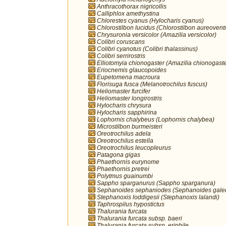
Anthracothorax nigricollis
Calliphlox amethystina
Chlorestes cyanus (Hylocharis cyanus)
Chlorostilbon lucidus (Chlorostilbon aureoventr
Chrysuronia versicolor (Amazilia versicolor)
Colibri coruscans
Colibri cyanotus (Colibri thalassinus)
Colibri serrirostris
Elliotomyia chionogaster (Amazilia chionogaste
Eriocnemis glaucopoides
Eupetomena macroura
Florisuga fusca (Melanotrochilus fuscus)
Heliomaster furcifer
Heliomaster longirostris
Hylocharis chrysura
Hylocharis sapphirina
Lophornis chalybeus (Lophornis chalybea)
Microstilbon burmeisteri
Oreotrochilus adela
Oreotrochilus estella
Oreotrochilus leucopleurus
Patagona gigas
Phaethornis eurynome
Phaethornis pretrei
Polytmus guainumbi
Sappho sparganurus (Sappho sparganura)
Sephanoides sephaniodes (Sephanoides galer
Stephanoxis loddigesii (Stephanoxis lalandi)
Taphrospilus hypostictus
Thalurania furcata
Thalurania furcata subsp. baeri
Thalurania furcata subsp. eriphile