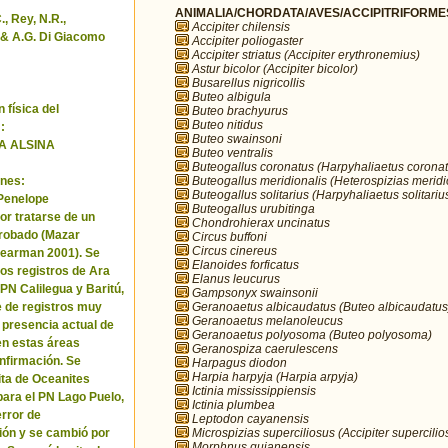
ANIMALIA/CHORDATA/AVES/ACCIPITRIFORMES/
, Rey, N.R.,
Accipiter chilensis
& A.G. Di Giacomo
Accipiter poliogaster
Accipiter striatus (Accipiter erythronemius)
Astur bicolor (Accipiter bicolor)
Busarellus nigricollis
Buteo albigula
 física del
Buteo brachyurus
Buteo nitidus
:
Buteo swainsoni
A ALSINA
Buteo ventralis
Buteogallus coronatus (Harpyhaliaetus coronat
Buteogallus meridionalis (Heterospizias meridi
nes:
Buteogallus solitarius (Harpyhaliaetus solitariu
 Penelope
Buteogallus urubitinga
or tratarse de un
Chondrohierax uncinatus
robado (Mazar
Circus buffoni
Circus cinereus
Pearman 2001). Se
Elanoides forficatus
los registros de Ara
Elanus leucurus
 PN Calilegua y Baritú,
Gampsonyx swainsonii
Geranoaetus albicaudatus (Buteo albicaudatus
e de registros muy
Geranoaetus melanoleucus
a presencia actual de
Geranoaetus polyosoma (Buteo polyosoma)
en estas áreas
Geranospiza caerulescens
nfirmación. Se
Harpagus diodon
Harpia harpyja (Harpia arpyja)
cita de Oceanites
Ictinia mississippiensis
ara el PN Lago Puelo,
Ictinia plumbea
error de
Leptodon cayanensis
Microspizias superciliosus (Accipiter supercilio
ión y se cambió por
Morphnus guianensis