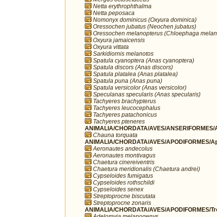
Netta erythrophthalma
Netta peposaca
Nomonyx dominicus (Oxyura dominica)
Oressochen jubatus (Neochen jubatus)
Oressochen melanopterus (Chloephaga melan
Oxyura jamaicensis
Oxyura vittata
Sarkidiornis melanotos
Spatula cyanoptera (Anas cyanoptera)
Spatula discors (Anas discors)
Spatula platalea (Anas platalea)
Spatula puna (Anas puna)
Spatula versicolor (Anas versicolor)
Speculanas specularis (Anas specularis)
Tachyeres brachypterus
Tachyeres leucocephalus
Tachyeres patachonicus
Tachyeres pteneres
ANIMALIA/CHORDATA/AVES/ANSERIFORMES/A
Chauna torquata
ANIMALIA/CHORDATA/AVES/APODIFORMES/Ap
Aeronautes andecolus
Aeronautes montivagus
Chaetura cinereiventris
Chaetura meridionalis (Chaetura andrei)
Cypseloides fumigatus
Cypseloides rothschildi
Cypseloides senex
Streptoprocne biscutata
Streptoprocne zonaris
ANIMALIA/CHORDATA/AVES/APODIFORMES/Troc
Adelomyia melanogenys