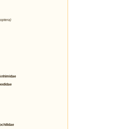
optera)
nhimidae
odidae
hilidae