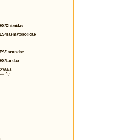
S/Chionidae
S/Haematopodidae
S/Jacanidae
S/Laridae
ephalus)
ennis)
)