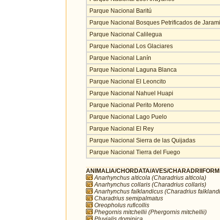
Parque Nacional Baritú
Parque Nacional Bosques Petrificados de Jarami
Parque Nacional Calilegua
Parque Nacional Los Glaciares
Parque Nacional Lanín
Parque Nacional Laguna Blanca
Parque Nacional El Leoncito
Parque Nacional Nahuel Huapi
Parque Nacional Perito Moreno
Parque Nacional Lago Puelo
Parque Nacional El Rey
Parque Nacional Sierra de las Quijadas
Parque Nacional Tierra del Fuego
ANIMALIA/CHORDATA/AVES/CHARADRIIFORMES
Anarhynchus alticola (Charadrius alticola)
Anarhynchus collaris (Charadrius collaris)
Anarhynchus falklandicus (Charadrius falkland
Charadrius semipalmatus
Oreopholus ruficollis
Phegornis mitchellii (Phergornis mitchellii)
Pluvialis dominica