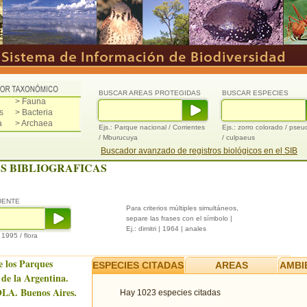
BUSCAR AREAS PROTEGIDAS
BUSCAR ESPECIES
> Fauna
s
> Bacteria
a
> Archaea
Ejs.: Parque nacional / Corrientes
Ejs.: zorro colorado / pse
/ Mburucuya
/ culpaeus
Buscador avanzado de registros biológicos en el SIB
S BIBLIOGRAFICAS
UENTE
Para criterios múltiples simultáneos,
separe las frases con el símbolo |
Ej.: dimitri | 1964 | anales
/ 1995 / flora
e los Parques
ESPECIES CITADAS
AREAS
AMBI
 de la Argentina.
LA. Buenos Aires.
Hay 1023 especies citadas