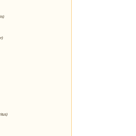
is)
r)
itus)