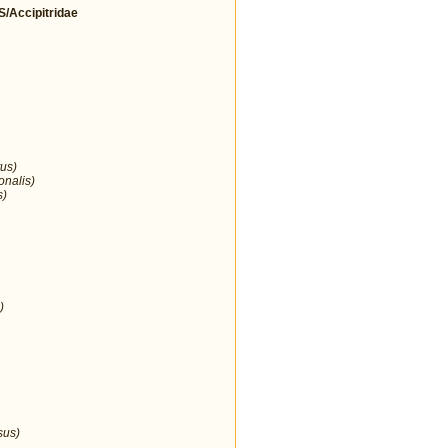
Accipitridae
us)
onalis)
s)
)
sus)