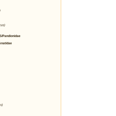
)
cus)
/Pandionidae
natidae
s)