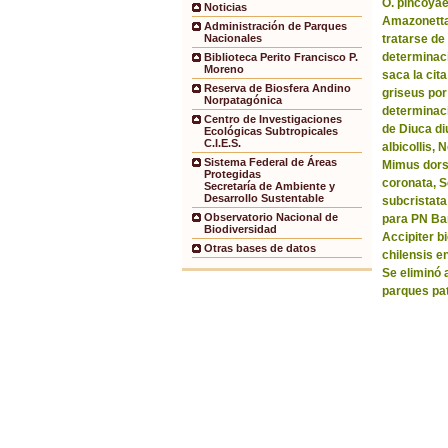
O. pincoyae
Noticias
Amazonetta 
Administración de Parques
tratarse de
Nacionales
determinaci
Biblioteca Perito Francisco P.
Moreno
saca la ci
Reserva de Biosfera Andino
griseus por
Norpatagónica
determinaci
Centro de Investigaciones
de Diuca di
Ecológicas Subtropicales
C.I.E.S.
albicollis,
Sistema Federal de Áreas
Mimus dorsa
Protegidas
coronata, 
Secretaría de Ambiente y
Desarrollo Sustentable
subcristata
Observatorio Nacional de
para PN Bar
Biodiversidad
Accipiter b
Otras bases de datos
chilensis e
Se eliminó 
parques pa