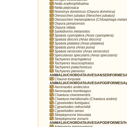
Netta erythrophthalma
Netta peposaca
Nomonyx dominicus (Oxyura dominica)
Oressochen jubatus (Neochen jubatus)
Oressochen melanopterus (Chloephaga melan
Oxyura jamaicensis
Oxyura vittata
Sarkidiornis melanotos
Spatula cyanoptera (Anas cyanoptera)
Spatula discors (Anas discors)
Spatula platalea (Anas platalea)
Spatula puna (Anas puna)
Spatula versicolor (Anas versicolor)
Speculanas specularis (Anas specularis)
Tachyeres brachypterus
Tachyeres leucocephalus
Tachyeres patachonicus
Tachyeres pteneres
ANIMALIA/CHORDATA/AVES/ANSERIFORMES/A
Chauna torquata
ANIMALIA/CHORDATA/AVES/APODIFORMES/Ap
Aeronautes andecolus
Aeronautes montivagus
Chaetura cinereiventris
Chaetura meridionalis (Chaetura andrei)
Cypseloides fumigatus
Cypseloides rothschildi
Cypseloides senex
Streptoprocne biscutata
Streptoprocne zonaris
ANIMALIA/CHORDATA/AVES/APODIFORMES/Troc
Adelomyia melanogenys