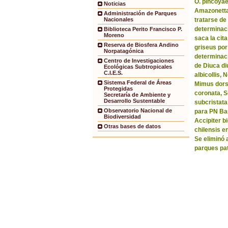
O. pincoyae
Noticias
Amazonetta 
Administración de Parques
tratarse de
Nacionales
determinaci
Biblioteca Perito Francisco P.
Moreno
saca la ci
Reserva de Biosfera Andino
griseus por
Norpatagónica
determinaci
Centro de Investigaciones
de Diuca di
Ecológicas Subtropicales
C.I.E.S.
albicollis,
Sistema Federal de Áreas
Mimus dorsa
Protegidas
coronata, 
Secretaría de Ambiente y
Desarrollo Sustentable
subcristata
Observatorio Nacional de
para PN Bar
Biodiversidad
Accipiter b
Otras bases de datos
chilensis e
Se eliminó 
parques pa