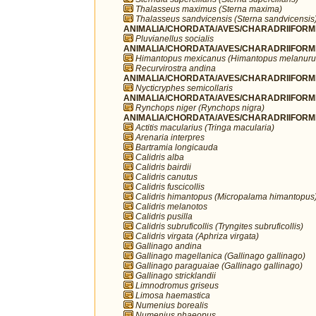
Thalasseus maximus (Sterna maxima)
Thalasseus sandvicensis (Sterna sandvicensis
ANIMALIA/CHORDATA/AVES/CHARADRIIFORMES/
Pluvianellus socialis
ANIMALIA/CHORDATA/AVES/CHARADRIIFORMES
Himantopus mexicanus (Himantopus melanuru
Recurvirostra andina
ANIMALIA/CHORDATA/AVES/CHARADRIIFORMES
Nycticryphes semicollaris
ANIMALIA/CHORDATA/AVES/CHARADRIIFORME
Rynchops niger (Rynchops nigra)
ANIMALIA/CHORDATA/AVES/CHARADRIIFORME
Actitis macularius (Tringa macularia)
Arenaria interpres
Bartramia longicauda
Calidris alba
Calidris bairdii
Calidris canutus
Calidris fuscicollis
Calidris himantopus (Micropalama himantopus
Calidris melanotos
Calidris pusilla
Calidris subruficollis (Tryngites subruficollis)
Calidris virgata (Aphriza virgata)
Gallinago andina
Gallinago magellanica (Gallinago gallinago)
Gallinago paraguaiae (Gallinago gallinago)
Gallinago stricklandii
Limnodromus griseus
Limosa haemastica
Numenius borealis
Numenius phaeopus