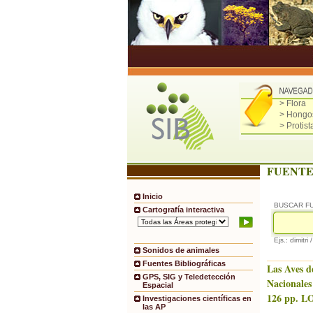
> Flora
> Hongo
> Protist
FUENTE
Inicio
BUSCAR F
Cartografía interactiva
Ejs.: dimitri 
Sonidos de animales
Fuentes Bibliográficas
Las Aves d
GPS, SIG y Teledetección
Nacionales
Espacial
126 pp. LO
Investigaciones científicas en
las AP