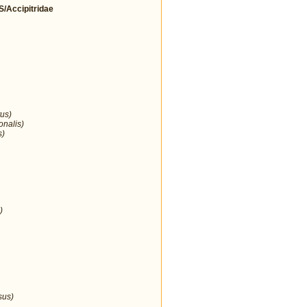
Accipitridae
us)
onalis)
s)
)
sus)