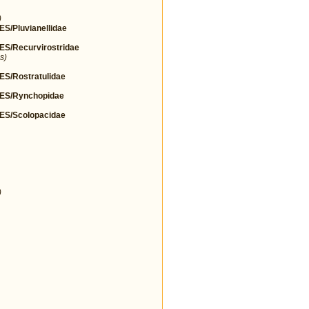
)
Pluvianellidae
/Recurvirostridae
s)
/Rostratulidae
S/Rynchopidae
S/Scolopacidae
)