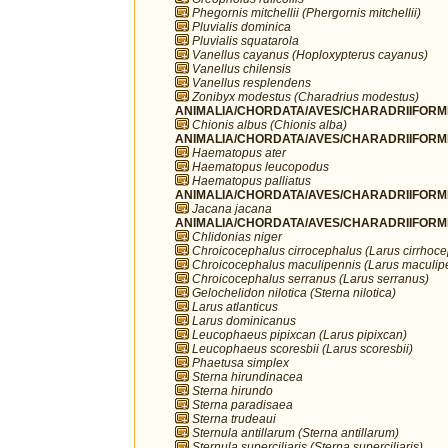
Phegornis mitchellii (Phergornis mitchellii)
Pluvialis dominica
Pluvialis squatarola
Vanellus cayanus (Hoploxypterus cayanus)
Vanellus chilensis
Vanellus resplendens
Zonibyx modestus (Charadrius modestus)
ANIMALIA/CHORDATA/AVES/CHARADRIIFORME
Chionis albus (Chionis alba)
ANIMALIA/CHORDATA/AVES/CHARADRIIFORME
Haematopus ater
Haematopus leucopodus
Haematopus palliatus
ANIMALIA/CHORDATA/AVES/CHARADRIIFORME
Jacana jacana
ANIMALIA/CHORDATA/AVES/CHARADRIIFORME
Chlidonias niger
Chroicocephalus cirrocephalus (Larus cirrhoc
Chroicocephalus maculipennis (Larus maculip
Chroicocephalus serranus (Larus serranus)
Gelochelidon nilotica (Sterna nilotica)
Larus atlanticus
Larus dominicanus
Leucophaeus pipixcan (Larus pipixcan)
Leucophaeus scoresbii (Larus scoresbii)
Phaetusa simplex
Sterna hirundinacea
Sterna hirundo
Sterna paradisaea
Sterna trudeaui
Sternula antillarum (Sterna antillarum)
Sternula superciliaris (Sterna superciliaris)