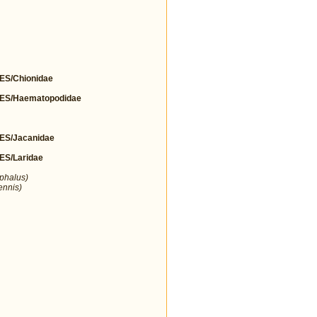
S/Chionidae
S/Haematopodidae
S/Jacanidae
S/Laridae
ephalus)
ennis)