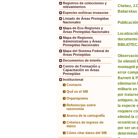
Registros de colecciones y
Chebez, J.C.
relevamientos
Babarskas 
Especies exóticas invasoras
Listado de Áreas Protegidas
Publicación
Nacionales
Mapa de Eco-Regiones y
Áreas Protegidas Nacionales
Localización
Mapa de Regiones
documento 
Administrativas y Áreas
BIBLIOTEC
Protegidas Nacionales
Mapa del Sistema Federal de
Áreas Protegidas
Observacio
Documentos de interés
Se eliminó
Centro de Formación y
montagnii p
Capacitación en Áreas
error comp
Protegidas
Barnett & 
Institucional
eliminaron 
Contacto
militaris en
Qué es el SIB
por tratars
Organigrama
antiguos, l
Referencias sobre
la especie 
taxonomía
requiere co
Acerca de la cartografía
eliminó la 
oceanicus p
Criterios de ingreso de
datos
por ser un 
Cómo citar datos del SIB
determinac