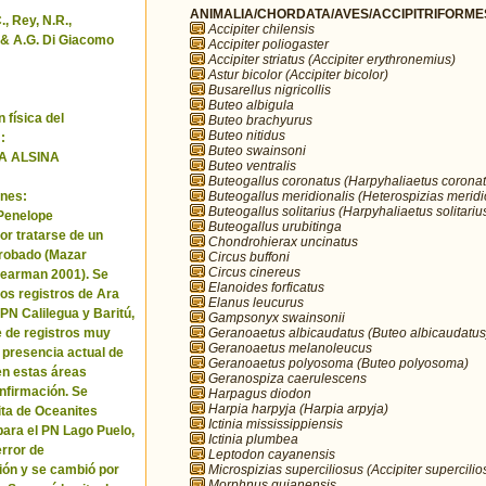
ANIMALIA/CHORDATA/AVES/ACCIPITRIFORMES/
, Rey, N.R.,
Accipiter chilensis
& A.G. Di Giacomo
Accipiter poliogaster
Accipiter striatus (Accipiter erythronemius)
Astur bicolor (Accipiter bicolor)
Busarellus nigricollis
Buteo albigula
 física del
Buteo brachyurus
Buteo nitidus
:
Buteo swainsoni
A ALSINA
Buteo ventralis
Buteogallus coronatus (Harpyhaliaetus coronat
Buteogallus meridionalis (Heterospizias meridi
nes:
Buteogallus solitarius (Harpyhaliaetus solitariu
 Penelope
Buteogallus urubitinga
or tratarse de un
Chondrohierax uncinatus
robado (Mazar
Circus buffoni
Circus cinereus
Pearman 2001). Se
Elanoides forficatus
los registros de Ara
Elanus leucurus
 PN Calilegua y Baritú,
Gampsonyx swainsonii
Geranoaetus albicaudatus (Buteo albicaudatus
e de registros muy
Geranoaetus melanoleucus
a presencia actual de
Geranoaetus polyosoma (Buteo polyosoma)
en estas áreas
Geranospiza caerulescens
nfirmación. Se
Harpagus diodon
Harpia harpyja (Harpia arpyja)
cita de Oceanites
Ictinia mississippiensis
ara el PN Lago Puelo,
Ictinia plumbea
error de
Leptodon cayanensis
Microspizias superciliosus (Accipiter supercilio
ión y se cambió por
Morphnus guianensis