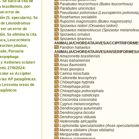
. Se sacó la cita de
Parabuteo leucorrhous (Buteo leucorrhous)
brasiliensis, por
Parabuteo unicinctus
 un error de
Pseudastur polionotus (Leucopternis polionota
Rostrhamus sociabilis
ón (S. specularis). Se
Rupornis magnirostris (Buteo magnirostris)
ta de Limnodromus
Spizaetus isidori (Oroaetus isidori)
 ser un error de
Spizaetus melanoleucus (Spizastur melanoleu
Spizaetus ornatus
ón. Se elimina la cita
Spizaetus tyrannus
uca, Leucochloris
ANIMALIA/CHORDATA/AVES/ACCIPITRIFORMES
 Neochen jubatus,
Pandion haliaetus
lis, Paroaria
ANIMALIA/CHORDATA/AVES/ANSERIFORMES/A
Amazonetta brasiliensis
Serpophaga
Anas bahamensis
 y Asthenes sclateri
Anas flavirostris
itú. 27/9/2024:
Anas georgica
Cairina moschata
icolor es Accipiter
Callonetta leucophrys
n las AP patagónicas.
Chloephaga hybrida
a Lessonia oreas de
Chloephaga picta
tagónicos
Chloephaga poliocephala
Chloephaga rubidiceps
Coscoroba coscoroba
Cygnus melancoryphus
Dendrocygna autumnalis
Dendrocygna bicolor
Dendrocygna viduata
Heteronetta atricapilla
Lophonetta specularioides (Anas specularioide
Mareca sibilatrix (Anas sibilatrix)
Merganetta armata
Mergus octosetaceus