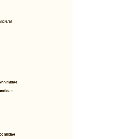
optera)
nhimidae
odidae
hilidae