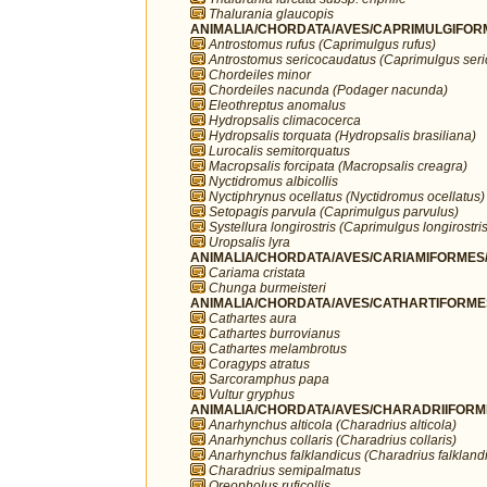
Thalurania glaucopis
ANIMALIA/CHORDATA/AVES/CAPRIMULGIFORM
Antrostomus rufus (Caprimulgus rufus)
Antrostomus sericocaudatus (Caprimulgus ser
Chordeiles minor
Chordeiles nacunda (Podager nacunda)
Eleothreptus anomalus
Hydropsalis climacocerca
Hydropsalis torquata (Hydropsalis brasiliana)
Lurocalis semitorquatus
Macropsalis forcipata (Macropsalis creagra)
Nyctidromus albicollis
Nyctiphrynus ocellatus (Nyctidromus ocellatus)
Setopagis parvula (Caprimulgus parvulus)
Systellura longirostris (Caprimulgus longirostris
Uropsalis lyra
ANIMALIA/CHORDATA/AVES/CARIAMIFORMES/
Cariama cristata
Chunga burmeisteri
ANIMALIA/CHORDATA/AVES/CATHARTIFORMES/
Cathartes aura
Cathartes burrovianus
Cathartes melambrotus
Coragyps atratus
Sarcoramphus papa
Vultur gryphus
ANIMALIA/CHORDATA/AVES/CHARADRIIFORMES
Anarhynchus alticola (Charadrius alticola)
Anarhynchus collaris (Charadrius collaris)
Anarhynchus falklandicus (Charadrius falkland
Charadrius semipalmatus
Oreopholus ruficollis