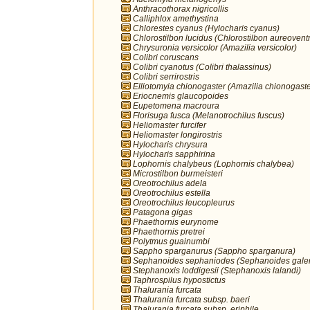
Anthracothorax nigricollis
Calliphlox amethystina
Chlorestes cyanus (Hylocharis cyanus)
Chlorostilbon lucidus (Chlorostilbon aureoventr
Chrysuronia versicolor (Amazilia versicolor)
Colibri coruscans
Colibri cyanotus (Colibri thalassinus)
Colibri serrirostris
Elliotomyia chionogaster (Amazilia chionogaste
Eriocnemis glaucopoides
Eupetomena macroura
Florisuga fusca (Melanotrochilus fuscus)
Heliomaster furcifer
Heliomaster longirostris
Hylocharis chrysura
Hylocharis sapphirina
Lophornis chalybeus (Lophornis chalybea)
Microstilbon burmeisteri
Oreotrochilus adela
Oreotrochilus estella
Oreotrochilus leucopleurus
Patagona gigas
Phaethornis eurynome
Phaethornis pretrei
Polytmus guainumbi
Sappho sparganurus (Sappho sparganura)
Sephanoides sephaniodes (Sephanoides galer
Stephanoxis loddigesii (Stephanoxis lalandi)
Taphrospilus hypostictus
Thalurania furcata
Thalurania furcata subsp. baeri
Thalurania furcata subsp. eriphile