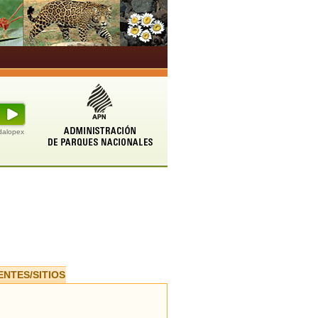
udalopex
ENTES/SITIOS