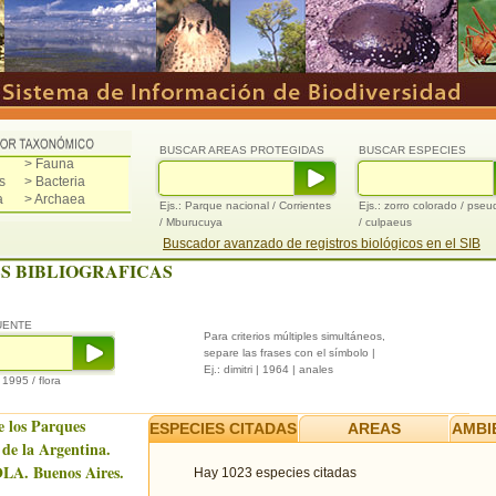
BUSCAR AREAS PROTEGIDAS
BUSCAR ESPECIES
> Fauna
s
> Bacteria
a
> Archaea
Ejs.: Parque nacional / Corrientes
Ejs.: zorro colorado / pse
/ Mburucuya
/ culpaeus
Buscador avanzado de registros biológicos en el SIB
S BIBLIOGRAFICAS
UENTE
Para criterios múltiples simultáneos,
separe las frases con el símbolo |
Ej.: dimitri | 1964 | anales
/ 1995 / flora
e los Parques
ESPECIES CITADAS
AREAS
AMBI
 de la Argentina.
LA. Buenos Aires.
Hay 1023 especies citadas