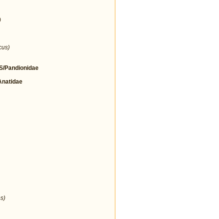
)
cus)
/Pandionidae
natidae
s)