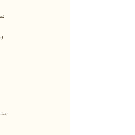
is)
r)
itus)