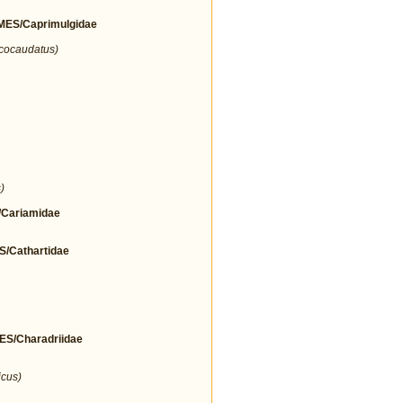
ES/Caprimulgidae
icocaudatus)
)
Cariamidae
Cathartidae
/Charadriidae
icus)