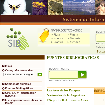
BUSCA
> Flora
> Fauna
> Hongos
> Bacteria
> Protista
> Archaea
Ejs.: Pa
/ Mburu
Buscad
FUENTES BIBLIOGRAFICAS
Inicio
BUSCAR FUENTE
Cartografía interactiva
Ejs.: dimitri / 1995 / flora
Sonidos de animales
Fuentes Bibliográficas
Las Aves de los Parques
ESPEC
GPS, SIG y Teledetección
Nacionales de la Argentina.
Espacial
126 pp. LOLA. Buenos Aires.
H
Investigaciones científicas en
las AP