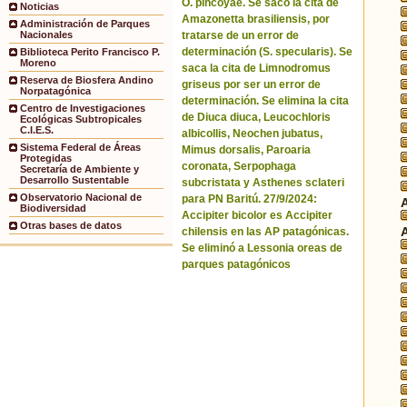
O. pincoyae. Se sacó la cita de
Noticias
Amazonetta brasiliensis, por
Administración de Parques
tratarse de un error de
Nacionales
determinación (S. specularis). Se
Biblioteca Perito Francisco P.
Moreno
saca la cita de Limnodromus
Reserva de Biosfera Andino
griseus por ser un error de
Norpatagónica
determinación. Se elimina la cita
Centro de Investigaciones
de Diuca diuca, Leucochloris
Ecológicas Subtropicales
C.I.E.S.
albicollis, Neochen jubatus,
Sistema Federal de Áreas
Mimus dorsalis, Paroaria
Protegidas
coronata, Serpophaga
Secretaría de Ambiente y
Desarrollo Sustentable
subcristata y Asthenes sclateri
Observatorio Nacional de
para PN Baritú. 27/9/2024:
Biodiversidad
Accipiter bicolor es Accipiter
Otras bases de datos
chilensis en las AP patagónicas.
Se eliminó a Lessonia oreas de
parques patagónicos