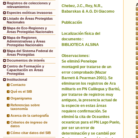
Registros de colecciones y
Chebez, J.C., Rey, N.R.,
relevamientos
Babarskas & A.G. Di Giacomo
Especies exóticas invasoras
Listado de Áreas Protegidas
Publicación
Nacionales
Mapa de Eco-Regiones y
Áreas Protegidas Nacionales
Localización física del
Mapa de Regiones
documento :
Administrativas y Áreas
BIBLIOTECA ALSINA
Protegidas Nacionales
Mapa del Sistema Federal de
Áreas Protegidas
Observaciones:
Documentos de interés
Se eliminó Penelope
Centro de Formación y
montagnii por tratarse de un
Capacitación en Áreas
error comprobado (Mazar
Protegidas
Barnett & Pearman 2001). Se
Institucional
eliminaron los registros de Ara
Contacto
militaris en PN Calilegua y Baritú,
Qué es el SIB
por tratarse de registros muy
Organigrama
antiguos, la presencia actual de
Referencias sobre
la especie en estas áreas
taxonomía
requiere confirmación. Se
Acerca de la cartografía
eliminó la cita de Oceanites
oceanicus para el PN Lago Puelo,
Criterios de ingreso de
datos
por ser un error de
Cómo citar datos del SIB
determinación y se cambió por