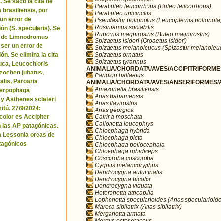
. Se sacó la cita de
Parabuteo leucorrhous (Buteo leucorrhous)
brasiliensis, por
Parabuteo unicinctus
 un error de
Pseudastur polionotus (Leucopternis polionota
Rostrhamus sociabilis
ón (S. specularis). Se
Rupornis magnirostris (Buteo magnirostris)
ta de Limnodromus
Spizaetus isidori (Oroaetus isidori)
 ser un error de
Spizaetus melanoleucus (Spizastur melanoleu
Spizaetus ornatus
ón. Se elimina la cita
Spizaetus tyrannus
uca, Leucochloris
ANIMALIA/CHORDATA/AVES/ACCIPITRIFORMES
 Neochen jubatus,
Pandion haliaetus
lis, Paroaria
ANIMALIA/CHORDATA/AVES/ANSERIFORMES/A
Amazonetta brasiliensis
Serpophaga
Anas bahamensis
 y Asthenes sclateri
Anas flavirostris
itú. 27/9/2024:
Anas georgica
Cairina moschata
icolor es Accipiter
Callonetta leucophrys
n las AP patagónicas.
Chloephaga hybrida
a Lessonia oreas de
Chloephaga picta
tagónicos
Chloephaga poliocephala
Chloephaga rubidiceps
Coscoroba coscoroba
Cygnus melancoryphus
Dendrocygna autumnalis
Dendrocygna bicolor
Dendrocygna viduata
Heteronetta atricapilla
Lophonetta specularioides (Anas specularioide
Mareca sibilatrix (Anas sibilatrix)
Merganetta armata
Mergus octosetaceus