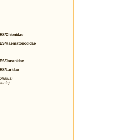
S/Chionidae
S/Haematopodidae
S/Jacanidae
S/Laridae
ephalus)
ennis)