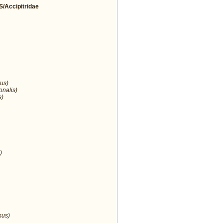
Accipitridae
us)
onalis)
s)
)
sus)