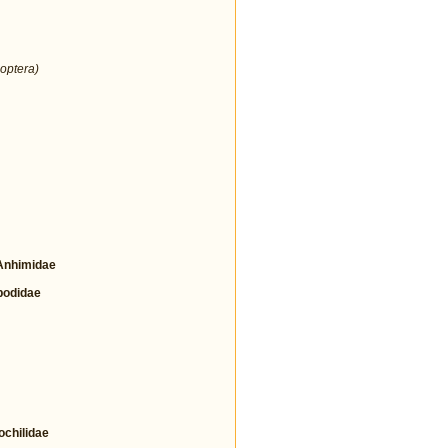
optera)
nhimidae
odidae
hilidae