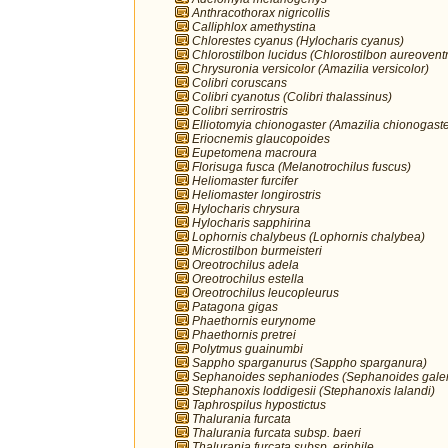
Anthracothorax nigricollis
Calliphlox amethystina
Chlorestes cyanus (Hylocharis cyanus)
Chlorostilbon lucidus (Chlorostilbon aureoventr
Chrysuronia versicolor (Amazilia versicolor)
Colibri coruscans
Colibri cyanotus (Colibri thalassinus)
Colibri serrirostris
Elliotomyia chionogaster (Amazilia chionogaste
Eriocnemis glaucopoides
Eupetomena macroura
Florisuga fusca (Melanotrochilus fuscus)
Heliomaster furcifer
Heliomaster longirostris
Hylocharis chrysura
Hylocharis sapphirina
Lophornis chalybeus (Lophornis chalybea)
Microstilbon burmeisteri
Oreotrochilus adela
Oreotrochilus estella
Oreotrochilus leucopleurus
Patagona gigas
Phaethornis eurynome
Phaethornis pretrei
Polytmus guainumbi
Sappho sparganurus (Sappho sparganura)
Sephanoides sephaniodes (Sephanoides galer
Stephanoxis loddigesii (Stephanoxis lalandi)
Taphrospilus hypostictus
Thalurania furcata
Thalurania furcata subsp. baeri
Thalurania furcata subsp. eriphile