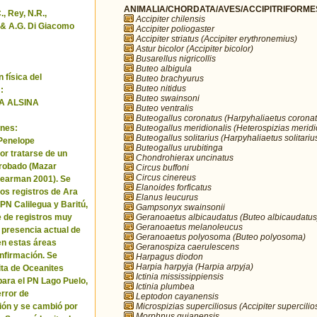
ANIMALIA/CHORDATA/AVES/ACCIPITRIFORMES/
, Rey, N.R.,
Accipiter chilensis
& A.G. Di Giacomo
Accipiter poliogaster
Accipiter striatus (Accipiter erythronemius)
Astur bicolor (Accipiter bicolor)
Busarellus nigricollis
Buteo albigula
 física del
Buteo brachyurus
Buteo nitidus
:
Buteo swainsoni
A ALSINA
Buteo ventralis
Buteogallus coronatus (Harpyhaliaetus coronat
Buteogallus meridionalis (Heterospizias meridi
nes:
Buteogallus solitarius (Harpyhaliaetus solitariu
 Penelope
Buteogallus urubitinga
or tratarse de un
Chondrohierax uncinatus
robado (Mazar
Circus buffoni
Circus cinereus
Pearman 2001). Se
Elanoides forficatus
los registros de Ara
Elanus leucurus
 PN Calilegua y Baritú,
Gampsonyx swainsonii
Geranoaetus albicaudatus (Buteo albicaudatus
e de registros muy
Geranoaetus melanoleucus
a presencia actual de
Geranoaetus polyosoma (Buteo polyosoma)
en estas áreas
Geranospiza caerulescens
nfirmación. Se
Harpagus diodon
Harpia harpyja (Harpia arpyja)
cita de Oceanites
Ictinia mississippiensis
ara el PN Lago Puelo,
Ictinia plumbea
error de
Leptodon cayanensis
Microspizias superciliosus (Accipiter supercilio
ión y se cambió por
Morphnus guianensis