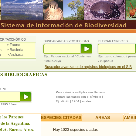
BUSCAR AREAS PROTEGIDAS
BUSCAR ESPECIES
> Fauna
s
> Bacteria
a
> Archaea
Ejs.: Parque nacional / Corrientes
Ejs.: zorro colorado / pse
/ Mburucuya
/ culpaeus
Buscador avanzado de registros biológicos en el SIB
S BIBLIOGRAFICAS
UENTE
Para criterios múltiples simultáneos,
separe las frases con el símbolo |
Ej.: dimitri | 1964 | anales
/ 1995 / flora
e los Parques
ESPECIES CITADAS
AREAS
AMBI
 de la Argentina.
LA. Buenos Aires.
Hay 1023 especies citadas