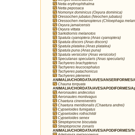
Netta erythrophthalma
Netta peposaca
Nomonyx dominicus (Oxyura dominica)
Oressochen jubatus (Neochen jubatus)
Oressochen melanopterus (Chloephaga melan
Oxyura jamaicensis
Oxyura vittata
Sarkidiornis melanotos
Spatula cyanoptera (Anas cyanoptera)
Spatula discors (Anas discors)
Spatula platalea (Anas platalea)
Spatula puna (Anas puna)
Spatula versicolor (Anas versicolor)
Speculanas specularis (Anas specularis)
Tachyeres brachypterus
Tachyeres leucocephalus
Tachyeres patachonicus
Tachyeres pteneres
ANIMALIA/CHORDATA/AVES/ANSERIFORMES/A
Chauna torquata
ANIMALIA/CHORDATA/AVES/APODIFORMES/Ap
Aeronautes andecolus
Aeronautes montivagus
Chaetura cinereiventris
Chaetura meridionalis (Chaetura andrei)
Cypseloides fumigatus
Cypseloides rothschildi
Cypseloides senex
Streptoprocne biscutata
Streptoprocne zonaris
ANIMALIA/CHORDATA/AVES/APODIFORMES/Troc
Adelomyia melanogenys