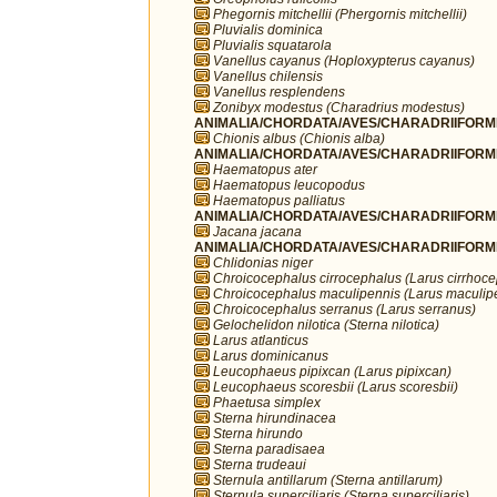
Phegornis mitchellii (Phergornis mitchellii)
Pluvialis dominica
Pluvialis squatarola
Vanellus cayanus (Hoploxypterus cayanus)
Vanellus chilensis
Vanellus resplendens
Zonibyx modestus (Charadrius modestus)
ANIMALIA/CHORDATA/AVES/CHARADRIIFORME
Chionis albus (Chionis alba)
ANIMALIA/CHORDATA/AVES/CHARADRIIFORME
Haematopus ater
Haematopus leucopodus
Haematopus palliatus
ANIMALIA/CHORDATA/AVES/CHARADRIIFORME
Jacana jacana
ANIMALIA/CHORDATA/AVES/CHARADRIIFORME
Chlidonias niger
Chroicocephalus cirrocephalus (Larus cirrhoc
Chroicocephalus maculipennis (Larus maculip
Chroicocephalus serranus (Larus serranus)
Gelochelidon nilotica (Sterna nilotica)
Larus atlanticus
Larus dominicanus
Leucophaeus pipixcan (Larus pipixcan)
Leucophaeus scoresbii (Larus scoresbii)
Phaetusa simplex
Sterna hirundinacea
Sterna hirundo
Sterna paradisaea
Sterna trudeaui
Sternula antillarum (Sterna antillarum)
Sternula superciliaris (Sterna superciliaris)