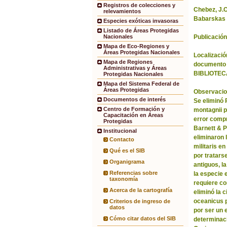
Registros de colecciones y
Chebez, J.C.
relevamientos
Babarskas 
Especies exóticas invasoras
Listado de Áreas Protegidas
Publicación
Nacionales
Mapa de Eco-Regiones y
Áreas Protegidas Nacionales
Localización
Mapa de Regiones
documento 
Administrativas y Áreas
BIBLIOTEC
Protegidas Nacionales
Mapa del Sistema Federal de
Áreas Protegidas
Observacio
Documentos de interés
Se eliminó
Centro de Formación y
montagnii p
Capacitación en Áreas
error comp
Protegidas
Barnett & 
Institucional
eliminaron 
Contacto
militaris en
Qué es el SIB
por tratars
Organigrama
antiguos, l
Referencias sobre
la especie 
taxonomía
requiere co
Acerca de la cartografía
eliminó la 
oceanicus p
Criterios de ingreso de
datos
por ser un 
Cómo citar datos del SIB
determinac