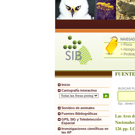
> Flora
> Hongo
> Protist
FUENTE
Inicio
BUSCAR F
Cartografía interactiva
Ejs.: dimitri 
Sonidos de animales
Fuentes Bibliográficas
Las Aves d
GPS, SIG y Teledetección
Nacionales
Espacial
126 pp. LO
Investigaciones científicas en
las AP