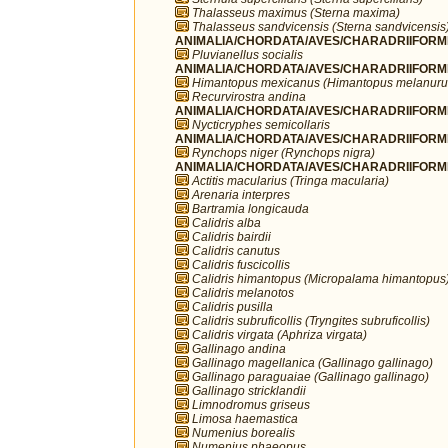
Thalasseus maximus (Sterna maxima)
Thalasseus sandvicensis (Sterna sandvicensis
ANIMALIA/CHORDATA/AVES/CHARADRIIFORMES/
Pluvianellus socialis
ANIMALIA/CHORDATA/AVES/CHARADRIIFORMES
Himantopus mexicanus (Himantopus melanuru
Recurvirostra andina
ANIMALIA/CHORDATA/AVES/CHARADRIIFORMES
Nycticryphes semicollaris
ANIMALIA/CHORDATA/AVES/CHARADRIIFORME
Rynchops niger (Rynchops nigra)
ANIMALIA/CHORDATA/AVES/CHARADRIIFORME
Actitis macularius (Tringa macularia)
Arenaria interpres
Bartramia longicauda
Calidris alba
Calidris bairdii
Calidris canutus
Calidris fuscicollis
Calidris himantopus (Micropalama himantopus
Calidris melanotos
Calidris pusilla
Calidris subruficollis (Tryngites subruficollis)
Calidris virgata (Aphriza virgata)
Gallinago andina
Gallinago magellanica (Gallinago gallinago)
Gallinago paraguaiae (Gallinago gallinago)
Gallinago stricklandii
Limnodromus griseus
Limosa haemastica
Numenius borealis
Numenius phaeopus