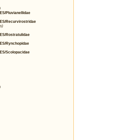
)
Pluvianellidae
/Recurvirostridae
s)
/Rostratulidae
S/Rynchopidae
S/Scolopacidae
)