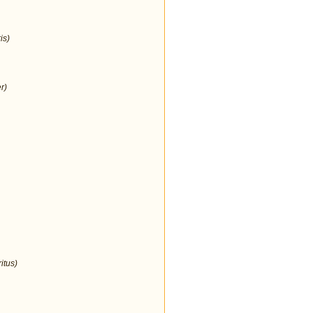
is)
r)
itus)