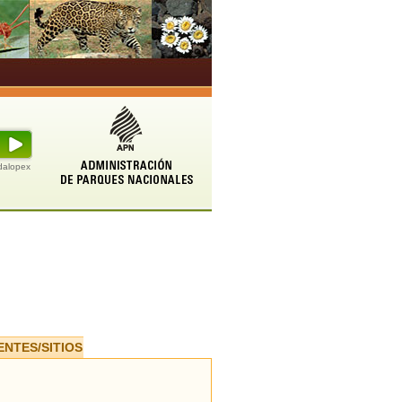
udalopex
ENTES/SITIOS