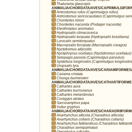
Thalurania glaucopis
ANIMALIA/CHORDATA/AVES/CAPRIMULGIFORM
Antrostomus rufus (Caprimulgus rufus)
Antrostomus sericocaudatus (Caprimulgus ser
Chordeiles minor
Chordeiles nacunda (Podager nacunda)
Eleothreptus anomalus
Hydropsalis climacocerca
Hydropsalis torquata (Hydropsalis brasiliana)
Lurocalis semitorquatus
Macropsalis forcipata (Macropsalis creagra)
Nyctidromus albicollis
Nyctiphrynus ocellatus (Nyctidromus ocellatus)
Setopagis parvula (Caprimulgus parvulus)
Systellura longirostris (Caprimulgus longirostris
Uropsalis lyra
ANIMALIA/CHORDATA/AVES/CARIAMIFORMES/
Cariama cristata
Chunga burmeisteri
ANIMALIA/CHORDATA/AVES/CATHARTIFORMES/
Cathartes aura
Cathartes burrovianus
Cathartes melambrotus
Coragyps atratus
Sarcoramphus papa
Vultur gryphus
ANIMALIA/CHORDATA/AVES/CHARADRIIFORMES
Anarhynchus alticola (Charadrius alticola)
Anarhynchus collaris (Charadrius collaris)
Anarhynchus falklandicus (Charadrius falkland
Charadrius semipalmatus
Oreopholus ruficollis