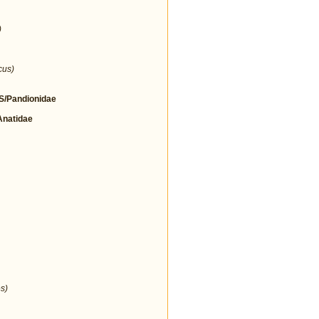
)
cus)
/Pandionidae
natidae
s)