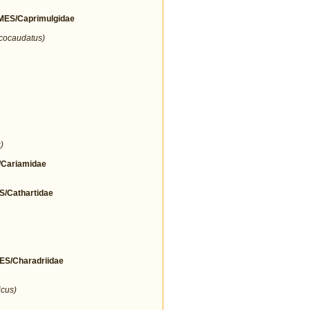
ES/Caprimulgidae
icocaudatus)
)
Cariamidae
Cathartidae
/Charadriidae
icus)