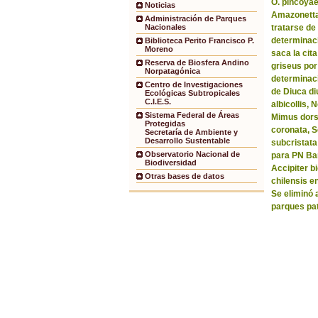
O. pincoyae
Noticias
Amazonetta 
Administración de Parques
tratarse de
Nacionales
determinaci
Biblioteca Perito Francisco P.
Moreno
saca la ci
Reserva de Biosfera Andino
griseus por
Norpatagónica
determinaci
Centro de Investigaciones
de Diuca di
Ecológicas Subtropicales
C.I.E.S.
albicollis,
Sistema Federal de Áreas
Mimus dorsa
Protegidas
coronata, 
Secretaría de Ambiente y
Desarrollo Sustentable
subcristata
Observatorio Nacional de
para PN Bar
Biodiversidad
Accipiter b
Otras bases de datos
chilensis e
Se eliminó 
parques pa