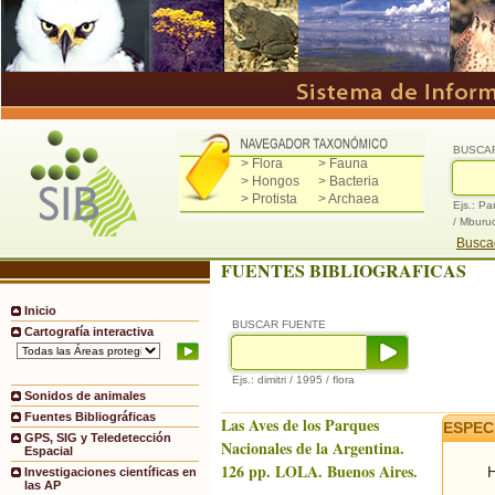
BUSCA
> Flora
> Fauna
> Hongos
> Bacteria
> Protista
> Archaea
Ejs.: Pa
/ Mburu
Buscad
FUENTES BIBLIOGRAFICAS
Inicio
BUSCAR FUENTE
Cartografía interactiva
Ejs.: dimitri / 1995 / flora
Sonidos de animales
Fuentes Bibliográficas
Las Aves de los Parques
ESPEC
GPS, SIG y Teledetección
Nacionales de la Argentina.
Espacial
126 pp. LOLA. Buenos Aires.
H
Investigaciones científicas en
las AP