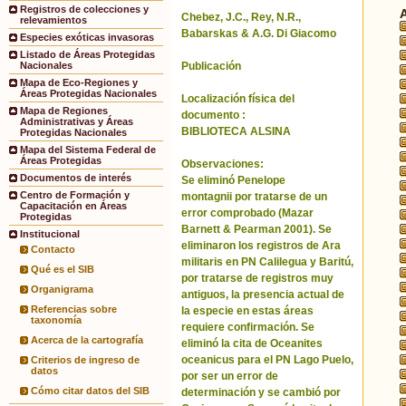
Registros de colecciones y
Chebez, J.C., Rey, N.R.,
relevamientos
Babarskas & A.G. Di Giacomo
Especies exóticas invasoras
Listado de Áreas Protegidas
Publicación
Nacionales
Mapa de Eco-Regiones y
Áreas Protegidas Nacionales
Localización física del
Mapa de Regiones
documento :
Administrativas y Áreas
BIBLIOTECA ALSINA
Protegidas Nacionales
Mapa del Sistema Federal de
Áreas Protegidas
Observaciones:
Documentos de interés
Se eliminó Penelope
Centro de Formación y
montagnii por tratarse de un
Capacitación en Áreas
error comprobado (Mazar
Protegidas
Barnett & Pearman 2001). Se
Institucional
eliminaron los registros de Ara
Contacto
militaris en PN Calilegua y Baritú,
Qué es el SIB
por tratarse de registros muy
Organigrama
antiguos, la presencia actual de
Referencias sobre
la especie en estas áreas
taxonomía
requiere confirmación. Se
Acerca de la cartografía
eliminó la cita de Oceanites
oceanicus para el PN Lago Puelo,
Criterios de ingreso de
datos
por ser un error de
Cómo citar datos del SIB
determinación y se cambió por