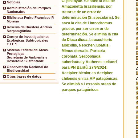
O. pincoyae. Se sacó la cita de
Noticias
Amazonetta brasiliensis, por
Administración de Parques
tratarse de un error de
Nacionales
determinación (S. specularis). Se
Biblioteca Perito Francisco P.
Moreno
saca la cita de Limnodromus
Reserva de Biosfera Andino
griseus por ser un error de
Norpatagónica
determinación. Se elimina la cita
Centro de Investigaciones
de Diuca diuca, Leucochloris
Ecológicas Subtropicales
C.I.E.S.
albicollis, Neochen jubatus,
Sistema Federal de Áreas
Mimus dorsalis, Paroaria
Protegidas
coronata, Serpophaga
Secretaría de Ambiente y
Desarrollo Sustentable
subcristata y Asthenes sclateri
Observatorio Nacional de
para PN Baritú. 27/9/2024:
Biodiversidad
Accipiter bicolor es Accipiter
Otras bases de datos
chilensis en las AP patagónicas.
Se eliminó a Lessonia oreas de
parques patagónicos