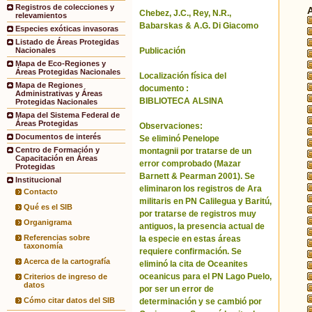
Registros de colecciones y
Chebez, J.C., Rey, N.R.,
relevamientos
Babarskas & A.G. Di Giacomo
Especies exóticas invasoras
Listado de Áreas Protegidas
Publicación
Nacionales
Mapa de Eco-Regiones y
Áreas Protegidas Nacionales
Localización física del
Mapa de Regiones
documento :
Administrativas y Áreas
BIBLIOTECA ALSINA
Protegidas Nacionales
Mapa del Sistema Federal de
Áreas Protegidas
Observaciones:
Documentos de interés
Se eliminó Penelope
Centro de Formación y
montagnii por tratarse de un
Capacitación en Áreas
error comprobado (Mazar
Protegidas
Barnett & Pearman 2001). Se
Institucional
eliminaron los registros de Ara
Contacto
militaris en PN Calilegua y Baritú,
Qué es el SIB
por tratarse de registros muy
Organigrama
antiguos, la presencia actual de
Referencias sobre
la especie en estas áreas
taxonomía
requiere confirmación. Se
Acerca de la cartografía
eliminó la cita de Oceanites
oceanicus para el PN Lago Puelo,
Criterios de ingreso de
datos
por ser un error de
Cómo citar datos del SIB
determinación y se cambió por