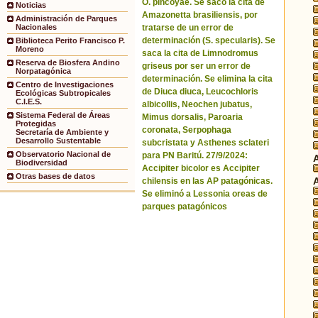
O. pincoyae. Se sacó la cita de
Noticias
Amazonetta brasiliensis, por
Administración de Parques
tratarse de un error de
Nacionales
determinación (S. specularis). Se
Biblioteca Perito Francisco P.
Moreno
saca la cita de Limnodromus
Reserva de Biosfera Andino
griseus por ser un error de
Norpatagónica
determinación. Se elimina la cita
Centro de Investigaciones
de Diuca diuca, Leucochloris
Ecológicas Subtropicales
C.I.E.S.
albicollis, Neochen jubatus,
Sistema Federal de Áreas
Mimus dorsalis, Paroaria
Protegidas
coronata, Serpophaga
Secretaría de Ambiente y
Desarrollo Sustentable
subcristata y Asthenes sclateri
Observatorio Nacional de
para PN Baritú. 27/9/2024:
Biodiversidad
Accipiter bicolor es Accipiter
Otras bases de datos
chilensis en las AP patagónicas.
Se eliminó a Lessonia oreas de
parques patagónicos