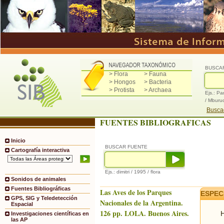
BUSCA
> Flora
> Fauna
> Hongos
> Bacteria
> Protista
> Archaea
Ejs.: Pa
/ Mburu
Buscad
FUENTES BIBLIOGRAFICAS
Inicio
BUSCAR FUENTE
Cartografía interactiva
Ejs.: dimitri / 1995 / flora
Sonidos de animales
Fuentes Bibliográficas
Las Aves de los Parques
ESPEC
GPS, SIG y Teledetección
Nacionales de la Argentina.
Espacial
126 pp. LOLA. Buenos Aires.
H
Investigaciones científicas en
las AP