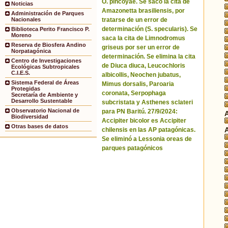
O. pincoyae. Se sacó la cita de
Noticias
Amazonetta brasiliensis, por
Administración de Parques
tratarse de un error de
Nacionales
determinación (S. specularis). Se
Biblioteca Perito Francisco P.
Moreno
saca la cita de Limnodromus
Reserva de Biosfera Andino
griseus por ser un error de
Norpatagónica
determinación. Se elimina la cita
Centro de Investigaciones
de Diuca diuca, Leucochloris
Ecológicas Subtropicales
C.I.E.S.
albicollis, Neochen jubatus,
Sistema Federal de Áreas
Mimus dorsalis, Paroaria
Protegidas
coronata, Serpophaga
Secretaría de Ambiente y
Desarrollo Sustentable
subcristata y Asthenes sclateri
Observatorio Nacional de
para PN Baritú. 27/9/2024:
Biodiversidad
Accipiter bicolor es Accipiter
Otras bases de datos
chilensis en las AP patagónicas.
Se eliminó a Lessonia oreas de
parques patagónicos