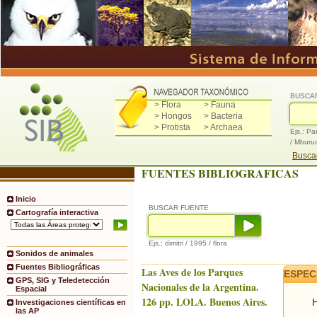
BUSCA
> Flora
> Fauna
> Hongos
> Bacteria
> Protista
> Archaea
Ejs.: Pa
/ Mburu
Buscad
FUENTES BIBLIOGRAFICAS
Inicio
BUSCAR FUENTE
Cartografía interactiva
Ejs.: dimitri / 1995 / flora
Sonidos de animales
Fuentes Bibliográficas
Las Aves de los Parques
ESPEC
GPS, SIG y Teledetección
Nacionales de la Argentina.
Espacial
126 pp. LOLA. Buenos Aires.
H
Investigaciones científicas en
las AP