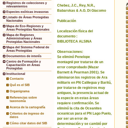
Registros de colecciones y
Chebez, J.C., Rey, N.R.,
relevamientos
Babarskas & A.G. Di Giacomo
Especies exóticas invasoras
Listado de Áreas Protegidas
Publicación
Nacionales
Mapa de Eco-Regiones y
Áreas Protegidas Nacionales
Localización física del
Mapa de Regiones
documento :
Administrativas y Áreas
BIBLIOTECA ALSINA
Protegidas Nacionales
Mapa del Sistema Federal de
Áreas Protegidas
Observaciones:
Documentos de interés
Se eliminó Penelope
Centro de Formación y
montagnii por tratarse de un
Capacitación en Áreas
error comprobado (Mazar
Protegidas
Barnett & Pearman 2001). Se
Institucional
eliminaron los registros de Ara
Contacto
militaris en PN Calilegua y Baritú,
Qué es el SIB
por tratarse de registros muy
Organigrama
antiguos, la presencia actual de
Referencias sobre
la especie en estas áreas
taxonomía
requiere confirmación. Se
Acerca de la cartografía
eliminó la cita de Oceanites
oceanicus para el PN Lago Puelo,
Criterios de ingreso de
datos
por ser un error de
Cómo citar datos del SIB
determinación y se cambió por