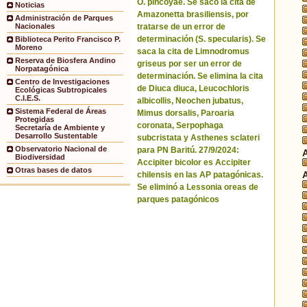
O. pincoyae. Se sacó la cita de
Noticias
Amazonetta brasiliensis, por
Administración de Parques
tratarse de un error de
Nacionales
determinación (S. specularis). Se
Biblioteca Perito Francisco P.
Moreno
saca la cita de Limnodromus
Reserva de Biosfera Andino
griseus por ser un error de
Norpatagónica
determinación. Se elimina la cita
Centro de Investigaciones
de Diuca diuca, Leucochloris
Ecológicas Subtropicales
C.I.E.S.
albicollis, Neochen jubatus,
Sistema Federal de Áreas
Mimus dorsalis, Paroaria
Protegidas
coronata, Serpophaga
Secretaría de Ambiente y
Desarrollo Sustentable
subcristata y Asthenes sclateri
Observatorio Nacional de
para PN Baritú. 27/9/2024:
Biodiversidad
Accipiter bicolor es Accipiter
Otras bases de datos
chilensis en las AP patagónicas.
Se eliminó a Lessonia oreas de
parques patagónicos