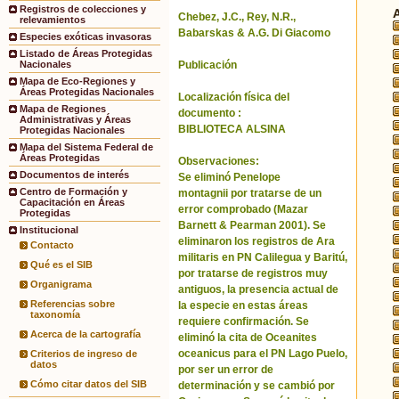
Registros de colecciones y
Chebez, J.C., Rey, N.R.,
relevamientos
Babarskas & A.G. Di Giacomo
Especies exóticas invasoras
Listado de Áreas Protegidas
Publicación
Nacionales
Mapa de Eco-Regiones y
Áreas Protegidas Nacionales
Localización física del
Mapa de Regiones
documento :
Administrativas y Áreas
BIBLIOTECA ALSINA
Protegidas Nacionales
Mapa del Sistema Federal de
Áreas Protegidas
Observaciones:
Documentos de interés
Se eliminó Penelope
Centro de Formación y
montagnii por tratarse de un
Capacitación en Áreas
error comprobado (Mazar
Protegidas
Barnett & Pearman 2001). Se
Institucional
eliminaron los registros de Ara
Contacto
militaris en PN Calilegua y Baritú,
Qué es el SIB
por tratarse de registros muy
Organigrama
antiguos, la presencia actual de
Referencias sobre
la especie en estas áreas
taxonomía
requiere confirmación. Se
Acerca de la cartografía
eliminó la cita de Oceanites
oceanicus para el PN Lago Puelo,
Criterios de ingreso de
datos
por ser un error de
Cómo citar datos del SIB
determinación y se cambió por