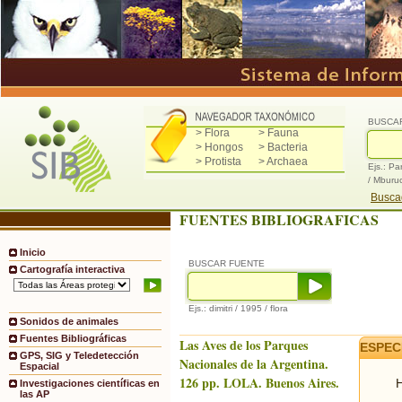
BUSCA
> Flora
> Fauna
> Hongos
> Bacteria
> Protista
> Archaea
Ejs.: Pa
/ Mburu
Buscad
FUENTES BIBLIOGRAFICAS
Inicio
BUSCAR FUENTE
Cartografía interactiva
Ejs.: dimitri / 1995 / flora
Sonidos de animales
Fuentes Bibliográficas
Las Aves de los Parques
ESPEC
GPS, SIG y Teledetección
Nacionales de la Argentina.
Espacial
126 pp. LOLA. Buenos Aires.
H
Investigaciones científicas en
las AP