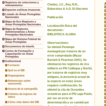
Registros de colecciones y
Chebez, J.C., Rey, N.R.,
relevamientos
Babarskas & A.G. Di Giacomo
Especies exóticas invasoras
Listado de Áreas Protegidas
Publicación
Nacionales
Mapa de Eco-Regiones y
Áreas Protegidas Nacionales
Localización física del
Mapa de Regiones
documento :
Administrativas y Áreas
BIBLIOTECA ALSINA
Protegidas Nacionales
Mapa del Sistema Federal de
Áreas Protegidas
Observaciones:
Documentos de interés
Se eliminó Penelope
Centro de Formación y
montagnii por tratarse de un
Capacitación en Áreas
error comprobado (Mazar
Protegidas
Barnett & Pearman 2001). Se
Institucional
eliminaron los registros de Ara
Contacto
militaris en PN Calilegua y Baritú,
Qué es el SIB
por tratarse de registros muy
Organigrama
antiguos, la presencia actual de
Referencias sobre
la especie en estas áreas
taxonomía
requiere confirmación. Se
Acerca de la cartografía
eliminó la cita de Oceanites
oceanicus para el PN Lago Puelo,
Criterios de ingreso de
datos
por ser un error de
Cómo citar datos del SIB
determinación y se cambió por