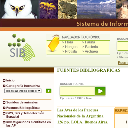
BUSCA
> Flora
> Fauna
> Hongos
> Bacteria
> Protista
> Archaea
Ejs.: Pa
/ Mburu
Buscad
FUENTES BIBLIOGRAFICAS
Inicio
BUSCAR FUENTE
Cartografía interactiva
Ejs.: dimitri / 1995 / flora
Sonidos de animales
Fuentes Bibliográficas
Las Aves de los Parques
ESPEC
GPS, SIG y Teledetección
Nacionales de la Argentina.
Espacial
126 pp. LOLA. Buenos Aires.
H
Investigaciones científicas en
las AP