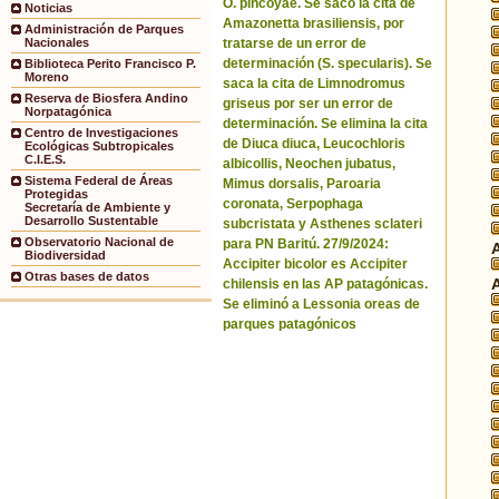
O. pincoyae. Se sacó la cita de
Noticias
Amazonetta brasiliensis, por
Administración de Parques
tratarse de un error de
Nacionales
determinación (S. specularis). Se
Biblioteca Perito Francisco P.
Moreno
saca la cita de Limnodromus
Reserva de Biosfera Andino
griseus por ser un error de
Norpatagónica
determinación. Se elimina la cita
Centro de Investigaciones
de Diuca diuca, Leucochloris
Ecológicas Subtropicales
C.I.E.S.
albicollis, Neochen jubatus,
Sistema Federal de Áreas
Mimus dorsalis, Paroaria
Protegidas
coronata, Serpophaga
Secretaría de Ambiente y
Desarrollo Sustentable
subcristata y Asthenes sclateri
Observatorio Nacional de
para PN Baritú. 27/9/2024:
Biodiversidad
Accipiter bicolor es Accipiter
Otras bases de datos
chilensis en las AP patagónicas.
Se eliminó a Lessonia oreas de
parques patagónicos