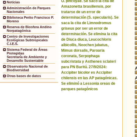
O. pincoyae. Se sacó la cita de
Noticias
Amazonetta brasiliensis, por
Administración de Parques
tratarse de un error de
Nacionales
determinación (S. specularis). Se
Biblioteca Perito Francisco P.
Moreno
saca la cita de Limnodromus
Reserva de Biosfera Andino
griseus por ser un error de
Norpatagónica
determinación. Se elimina la cita
Centro de Investigaciones
de Diuca diuca, Leucochloris
Ecológicas Subtropicales
C.I.E.S.
albicollis, Neochen jubatus,
Sistema Federal de Áreas
Mimus dorsalis, Paroaria
Protegidas
coronata, Serpophaga
Secretaría de Ambiente y
Desarrollo Sustentable
subcristata y Asthenes sclateri
Observatorio Nacional de
para PN Baritú. 27/9/2024:
Biodiversidad
Accipiter bicolor es Accipiter
Otras bases de datos
chilensis en las AP patagónicas.
Se eliminó a Lessonia oreas de
parques patagónicos