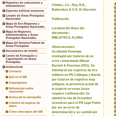
Registros de colecciones y
Chebez, J.C., Rey, N.R.,
relevamientos
Babarskas & A.G. Di Giacomo
Especies exóticas invasoras
Listado de Áreas Protegidas
Publicación
Nacionales
Mapa de Eco-Regiones y
Áreas Protegidas Nacionales
Localización física del
Mapa de Regiones
documento :
Administrativas y Áreas
BIBLIOTECA ALSINA
Protegidas Nacionales
Mapa del Sistema Federal de
Áreas Protegidas
Observaciones:
Documentos de interés
Se eliminó Penelope
Centro de Formación y
montagnii por tratarse de un
Capacitación en Áreas
error comprobado (Mazar
Protegidas
Barnett & Pearman 2001). Se
Institucional
eliminaron los registros de Ara
Contacto
militaris en PN Calilegua y Baritú,
Qué es el SIB
por tratarse de registros muy
Organigrama
antiguos, la presencia actual de
Referencias sobre
la especie en estas áreas
taxonomía
requiere confirmación. Se
Acerca de la cartografía
eliminó la cita de Oceanites
oceanicus para el PN Lago Puelo,
Criterios de ingreso de
datos
por ser un error de
Cómo citar datos del SIB
determinación y se cambió por