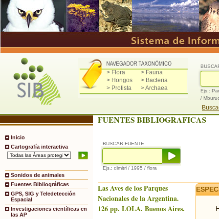
BUSCA
> Flora
> Fauna
> Hongos
> Bacteria
> Protista
> Archaea
Ejs.: Pa
/ Mburu
Buscad
FUENTES BIBLIOGRAFICAS
Inicio
BUSCAR FUENTE
Cartografía interactiva
Ejs.: dimitri / 1995 / flora
Sonidos de animales
Fuentes Bibliográficas
Las Aves de los Parques
ESPEC
GPS, SIG y Teledetección
Nacionales de la Argentina.
Espacial
126 pp. LOLA. Buenos Aires.
H
Investigaciones científicas en
las AP