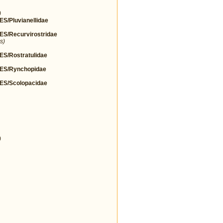
)
Pluvianellidae
/Recurvirostridae
s)
/Rostratulidae
S/Rynchopidae
S/Scolopacidae
)