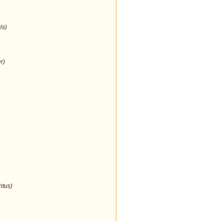
is)
r)
itus)