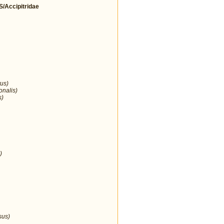
Accipitridae
us)
onalis)
s)
)
sus)