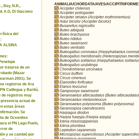
ANIMALIA/CHORDATA/AVES/ACCIPITRIFORMES/
, Rey, N.R.,
Accipiter chilensis
& A.G. Di Giacomo
Accipiter poliogaster
Accipiter striatus (Accipiter erythronemius)
Astur bicolor (Accipiter bicolor)
Busarellus nigricollis
Buteo albigula
 física del
Buteo brachyurus
Buteo nitidus
:
Buteo swainsoni
A ALSINA
Buteo ventralis
Buteogallus coronatus (Harpyhaliaetus coronat
Buteogallus meridionalis (Heterospizias meridi
nes:
Buteogallus solitarius (Harpyhaliaetus solitariu
 Penelope
Buteogallus urubitinga
or tratarse de un
Chondrohierax uncinatus
robado (Mazar
Circus buffoni
Circus cinereus
Pearman 2001). Se
Elanoides forficatus
los registros de Ara
Elanus leucurus
 PN Calilegua y Baritú,
Gampsonyx swainsonii
Geranoaetus albicaudatus (Buteo albicaudatus
e de registros muy
Geranoaetus melanoleucus
a presencia actual de
Geranoaetus polyosoma (Buteo polyosoma)
en estas áreas
Geranospiza caerulescens
nfirmación. Se
Harpagus diodon
Harpia harpyja (Harpia arpyja)
cita de Oceanites
Ictinia mississippiensis
ara el PN Lago Puelo,
Ictinia plumbea
error de
Leptodon cayanensis
Microspizias superciliosus (Accipiter supercilio
ión y se cambió por
Morphnus guianensis