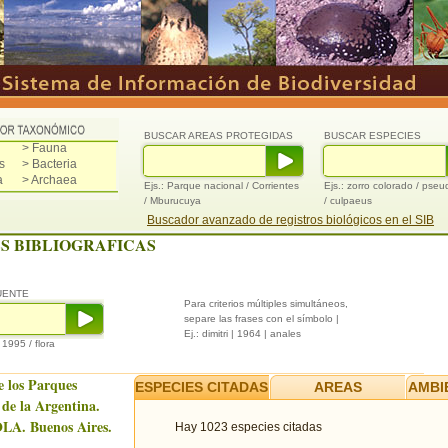
BUSCAR AREAS PROTEGIDAS
BUSCAR ESPECIES
> Fauna
s
> Bacteria
a
> Archaea
Ejs.: Parque nacional / Corrientes
Ejs.: zorro colorado / pse
/ Mburucuya
/ culpaeus
Buscador avanzado de registros biológicos en el SIB
S BIBLIOGRAFICAS
UENTE
Para criterios múltiples simultáneos,
separe las frases con el símbolo |
Ej.: dimitri | 1964 | anales
/ 1995 / flora
e los Parques
ESPECIES CITADAS
AREAS
AMBI
 de la Argentina.
LA. Buenos Aires.
Hay 1023 especies citadas