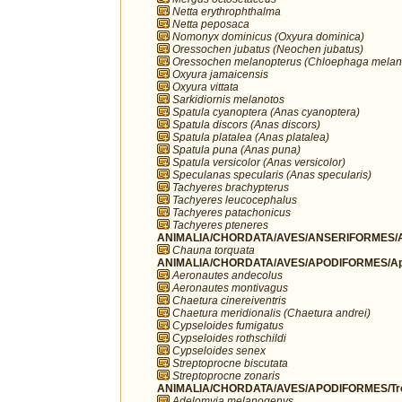
Netta erythrophthalma
Netta peposaca
Nomonyx dominicus (Oxyura dominica)
Oressochen jubatus (Neochen jubatus)
Oressochen melanopterus (Chloephaga melan
Oxyura jamaicensis
Oxyura vittata
Sarkidiornis melanotos
Spatula cyanoptera (Anas cyanoptera)
Spatula discors (Anas discors)
Spatula platalea (Anas platalea)
Spatula puna (Anas puna)
Spatula versicolor (Anas versicolor)
Speculanas specularis (Anas specularis)
Tachyeres brachypterus
Tachyeres leucocephalus
Tachyeres patachonicus
Tachyeres pteneres
ANIMALIA/CHORDATA/AVES/ANSERIFORMES/A
Chauna torquata
ANIMALIA/CHORDATA/AVES/APODIFORMES/Ap
Aeronautes andecolus
Aeronautes montivagus
Chaetura cinereiventris
Chaetura meridionalis (Chaetura andrei)
Cypseloides fumigatus
Cypseloides rothschildi
Cypseloides senex
Streptoprocne biscutata
Streptoprocne zonaris
ANIMALIA/CHORDATA/AVES/APODIFORMES/Troc
Adelomyia melanogenys