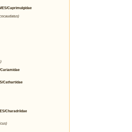
ES/Caprimulgidae
icocaudatus)
)
Cariamidae
Cathartidae
/Charadriidae
icus)