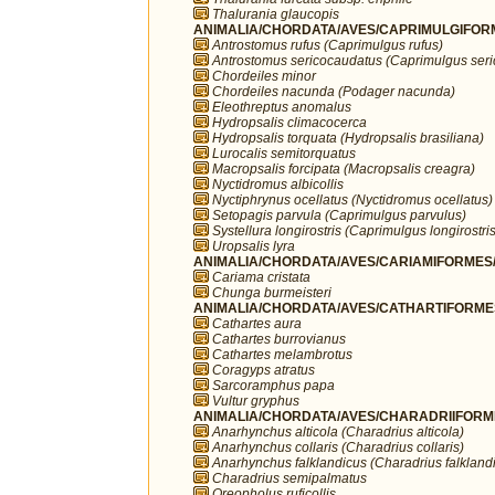
Thalurania glaucopis
ANIMALIA/CHORDATA/AVES/CAPRIMULGIFORM
Antrostomus rufus (Caprimulgus rufus)
Antrostomus sericocaudatus (Caprimulgus ser
Chordeiles minor
Chordeiles nacunda (Podager nacunda)
Eleothreptus anomalus
Hydropsalis climacocerca
Hydropsalis torquata (Hydropsalis brasiliana)
Lurocalis semitorquatus
Macropsalis forcipata (Macropsalis creagra)
Nyctidromus albicollis
Nyctiphrynus ocellatus (Nyctidromus ocellatus)
Setopagis parvula (Caprimulgus parvulus)
Systellura longirostris (Caprimulgus longirostris
Uropsalis lyra
ANIMALIA/CHORDATA/AVES/CARIAMIFORMES/
Cariama cristata
Chunga burmeisteri
ANIMALIA/CHORDATA/AVES/CATHARTIFORMES/
Cathartes aura
Cathartes burrovianus
Cathartes melambrotus
Coragyps atratus
Sarcoramphus papa
Vultur gryphus
ANIMALIA/CHORDATA/AVES/CHARADRIIFORMES
Anarhynchus alticola (Charadrius alticola)
Anarhynchus collaris (Charadrius collaris)
Anarhynchus falklandicus (Charadrius falkland
Charadrius semipalmatus
Oreopholus ruficollis