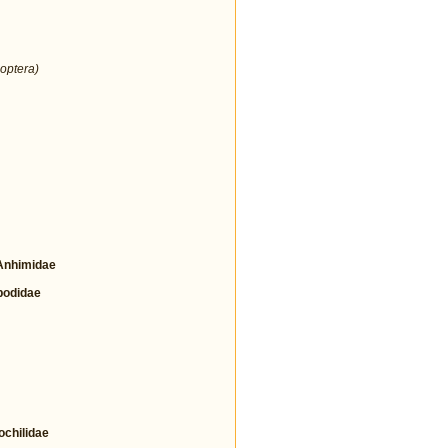
optera)
nhimidae
odidae
hilidae