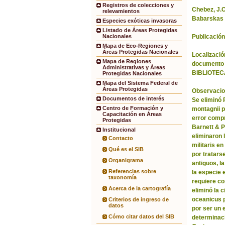
Registros de colecciones y
Chebez, J.C.
relevamientos
Babarskas 
Especies exóticas invasoras
Listado de Áreas Protegidas
Publicación
Nacionales
Mapa de Eco-Regiones y
Áreas Protegidas Nacionales
Localización
Mapa de Regiones
documento 
Administrativas y Áreas
BIBLIOTEC
Protegidas Nacionales
Mapa del Sistema Federal de
Áreas Protegidas
Observacio
Documentos de interés
Se eliminó
Centro de Formación y
montagnii p
Capacitación en Áreas
error comp
Protegidas
Barnett & 
Institucional
eliminaron 
Contacto
militaris en
Qué es el SIB
por tratars
Organigrama
antiguos, l
Referencias sobre
la especie 
taxonomía
requiere co
Acerca de la cartografía
eliminó la 
oceanicus p
Criterios de ingreso de
datos
por ser un 
Cómo citar datos del SIB
determinac