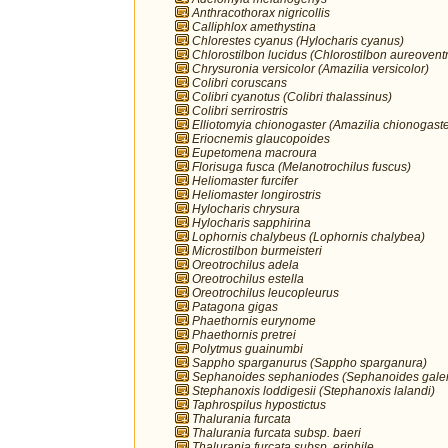
Anthracothorax nigricollis
Calliphlox amethystina
Chlorestes cyanus (Hylocharis cyanus)
Chlorostilbon lucidus (Chlorostilbon aureoventr
Chrysuronia versicolor (Amazilia versicolor)
Colibri coruscans
Colibri cyanotus (Colibri thalassinus)
Colibri serrirostris
Elliotomyia chionogaster (Amazilia chionogaste
Eriocnemis glaucopoides
Eupetomena macroura
Florisuga fusca (Melanotrochilus fuscus)
Heliomaster furcifer
Heliomaster longirostris
Hylocharis chrysura
Hylocharis sapphirina
Lophornis chalybeus (Lophornis chalybea)
Microstilbon burmeisteri
Oreotrochilus adela
Oreotrochilus estella
Oreotrochilus leucopleurus
Patagona gigas
Phaethornis eurynome
Phaethornis pretrei
Polytmus guainumbi
Sappho sparganurus (Sappho sparganura)
Sephanoides sephaniodes (Sephanoides galer
Stephanoxis loddigesii (Stephanoxis lalandi)
Taphrospilus hypostictus
Thalurania furcata
Thalurania furcata subsp. baeri
Thalurania furcata subsp. eriphile