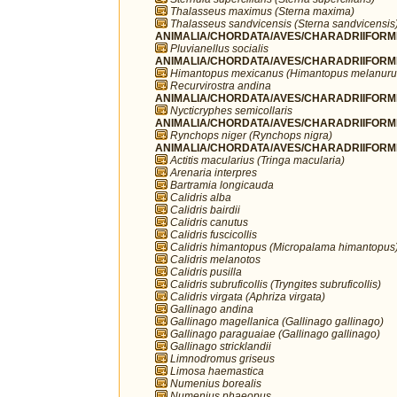
Thalasseus maximus (Sterna maxima)
Thalasseus sandvicensis (Sterna sandvicensis
ANIMALIA/CHORDATA/AVES/CHARADRIIFORMES/
Pluvianellus socialis
ANIMALIA/CHORDATA/AVES/CHARADRIIFORMES
Himantopus mexicanus (Himantopus melanuru
Recurvirostra andina
ANIMALIA/CHORDATA/AVES/CHARADRIIFORMES
Nycticryphes semicollaris
ANIMALIA/CHORDATA/AVES/CHARADRIIFORME
Rynchops niger (Rynchops nigra)
ANIMALIA/CHORDATA/AVES/CHARADRIIFORME
Actitis macularius (Tringa macularia)
Arenaria interpres
Bartramia longicauda
Calidris alba
Calidris bairdii
Calidris canutus
Calidris fuscicollis
Calidris himantopus (Micropalama himantopus
Calidris melanotos
Calidris pusilla
Calidris subruficollis (Tryngites subruficollis)
Calidris virgata (Aphriza virgata)
Gallinago andina
Gallinago magellanica (Gallinago gallinago)
Gallinago paraguaiae (Gallinago gallinago)
Gallinago stricklandii
Limnodromus griseus
Limosa haemastica
Numenius borealis
Numenius phaeopus