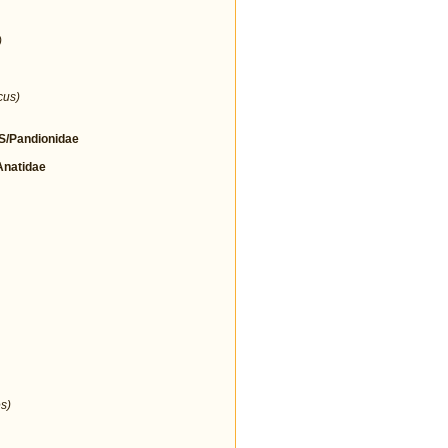
)
cus)
/Pandionidae
natidae
s)