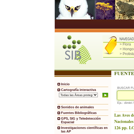
> Flora
> Hongo
> Protist
FUENTE
Inicio
BUSCAR F
Cartografía interactiva
Ejs.: dimitri 
Sonidos de animales
Fuentes Bibliográficas
Las Aves d
GPS, SIG y Teledetección
Nacionales
Espacial
126 pp. LO
Investigaciones científicas en
las AP