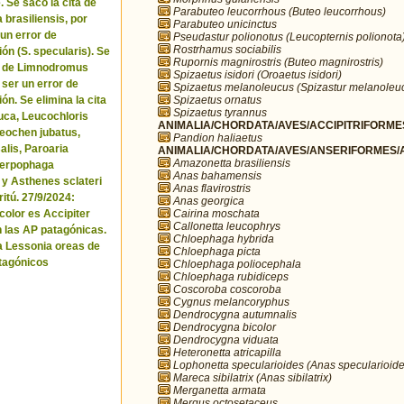
. Se sacó la cita de
Parabuteo leucorrhous (Buteo leucorrhous)
brasiliensis, por
Parabuteo unicinctus
 un error de
Pseudastur polionotus (Leucopternis polionota
Rostrhamus sociabilis
ón (S. specularis). Se
Rupornis magnirostris (Buteo magnirostris)
ta de Limnodromus
Spizaetus isidori (Oroaetus isidori)
 ser un error de
Spizaetus melanoleucus (Spizastur melanoleu
Spizaetus ornatus
ón. Se elimina la cita
Spizaetus tyrannus
uca, Leucochloris
ANIMALIA/CHORDATA/AVES/ACCIPITRIFORMES
 Neochen jubatus,
Pandion haliaetus
lis, Paroaria
ANIMALIA/CHORDATA/AVES/ANSERIFORMES/A
Amazonetta brasiliensis
Serpophaga
Anas bahamensis
 y Asthenes sclateri
Anas flavirostris
itú. 27/9/2024:
Anas georgica
Cairina moschata
icolor es Accipiter
Callonetta leucophrys
n las AP patagónicas.
Chloephaga hybrida
a Lessonia oreas de
Chloephaga picta
tagónicos
Chloephaga poliocephala
Chloephaga rubidiceps
Coscoroba coscoroba
Cygnus melancoryphus
Dendrocygna autumnalis
Dendrocygna bicolor
Dendrocygna viduata
Heteronetta atricapilla
Lophonetta specularioides (Anas specularioide
Mareca sibilatrix (Anas sibilatrix)
Merganetta armata
Mergus octosetaceus