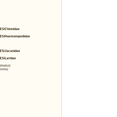
S/Chionidae
S/Haematopodidae
S/Jacanidae
S/Laridae
ephalus)
ennis)