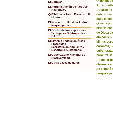
O. pincoyae
Noticias
Amazonetta 
Administración de Parques
tratarse de
Nacionales
determinaci
Biblioteca Perito Francisco P.
Moreno
saca la ci
Reserva de Biosfera Andino
griseus por
Norpatagónica
determinaci
Centro de Investigaciones
de Diuca di
Ecológicas Subtropicales
C.I.E.S.
albicollis,
Sistema Federal de Áreas
Mimus dorsa
Protegidas
coronata, 
Secretaría de Ambiente y
Desarrollo Sustentable
subcristata
Observatorio Nacional de
para PN Bar
Biodiversidad
Accipiter b
Otras bases de datos
chilensis e
Se eliminó 
parques pa