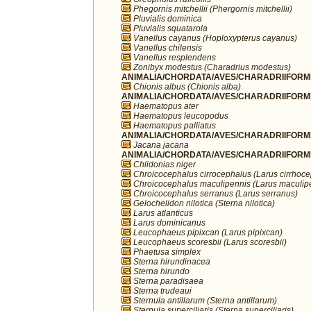
Phegornis mitchellii (Phergornis mitchellii)
Pluvialis dominica
Pluvialis squatarola
Vanellus cayanus (Hoploxypterus cayanus)
Vanellus chilensis
Vanellus resplendens
Zonibyx modestus (Charadrius modestus)
ANIMALIA/CHORDATA/AVES/CHARADRIIFORME
Chionis albus (Chionis alba)
ANIMALIA/CHORDATA/AVES/CHARADRIIFORME
Haematopus ater
Haematopus leucopodus
Haematopus palliatus
ANIMALIA/CHORDATA/AVES/CHARADRIIFORME
Jacana jacana
ANIMALIA/CHORDATA/AVES/CHARADRIIFORME
Chlidonias niger
Chroicocephalus cirrocephalus (Larus cirrhoc
Chroicocephalus maculipennis (Larus maculip
Chroicocephalus serranus (Larus serranus)
Gelochelidon nilotica (Sterna nilotica)
Larus atlanticus
Larus dominicanus
Leucophaeus pipixcan (Larus pipixcan)
Leucophaeus scoresbii (Larus scoresbii)
Phaetusa simplex
Sterna hirundinacea
Sterna hirundo
Sterna paradisaea
Sterna trudeaui
Sternula antillarum (Sterna antillarum)
Sternula superciliaris (Sterna superciliaris)