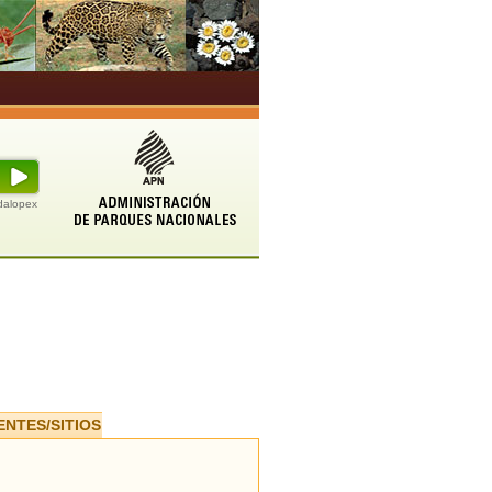
udalopex
ENTES/SITIOS