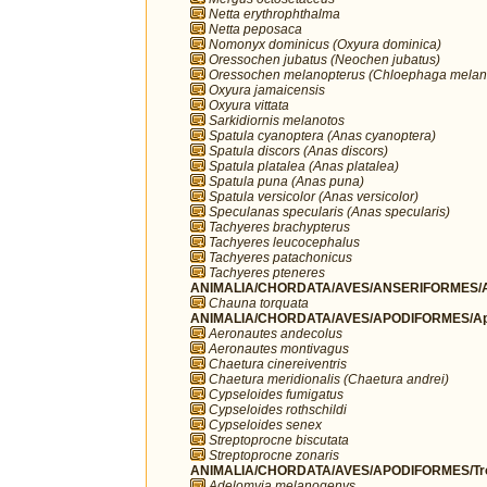
Netta erythrophthalma
Netta peposaca
Nomonyx dominicus (Oxyura dominica)
Oressochen jubatus (Neochen jubatus)
Oressochen melanopterus (Chloephaga melan
Oxyura jamaicensis
Oxyura vittata
Sarkidiornis melanotos
Spatula cyanoptera (Anas cyanoptera)
Spatula discors (Anas discors)
Spatula platalea (Anas platalea)
Spatula puna (Anas puna)
Spatula versicolor (Anas versicolor)
Speculanas specularis (Anas specularis)
Tachyeres brachypterus
Tachyeres leucocephalus
Tachyeres patachonicus
Tachyeres pteneres
ANIMALIA/CHORDATA/AVES/ANSERIFORMES/A
Chauna torquata
ANIMALIA/CHORDATA/AVES/APODIFORMES/Ap
Aeronautes andecolus
Aeronautes montivagus
Chaetura cinereiventris
Chaetura meridionalis (Chaetura andrei)
Cypseloides fumigatus
Cypseloides rothschildi
Cypseloides senex
Streptoprocne biscutata
Streptoprocne zonaris
ANIMALIA/CHORDATA/AVES/APODIFORMES/Troc
Adelomyia melanogenys