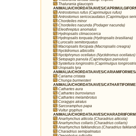
Thalurania glaucopis
ANIMALIA/CHORDATA/AVES/CAPRIMULGIFORM
Antrostomus rufus (Caprimulgus rufus)
Antrostomus sericocaudatus (Caprimulgus ser
Chordeiles minor
Chordeiles nacunda (Podager nacunda)
Eleothreptus anomalus
Hydropsalis climacocerca
Hydropsalis torquata (Hydropsalis brasiliana)
Lurocalis semitorquatus
Macropsalis forcipata (Macropsalis creagra)
Nyctidromus albicollis
Nyctiphrynus ocellatus (Nyctidromus ocellatus)
Setopagis parvula (Caprimulgus parvulus)
Systellura longirostris (Caprimulgus longirostris
Uropsalis lyra
ANIMALIA/CHORDATA/AVES/CARIAMIFORMES/
Cariama cristata
Chunga burmeisteri
ANIMALIA/CHORDATA/AVES/CATHARTIFORMES/
Cathartes aura
Cathartes burrovianus
Cathartes melambrotus
Coragyps atratus
Sarcoramphus papa
Vultur gryphus
ANIMALIA/CHORDATA/AVES/CHARADRIIFORMES
Anarhynchus alticola (Charadrius alticola)
Anarhynchus collaris (Charadrius collaris)
Anarhynchus falklandicus (Charadrius falkland
Charadrius semipalmatus
Oreopholus ruficollis