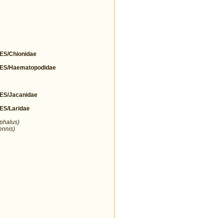
S/Chionidae
S/Haematopodidae
S/Jacanidae
S/Laridae
ephalus)
ennis)