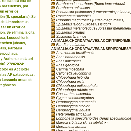
. Se sacó la cita de
Parabuteo leucorrhous (Buteo leucorrhous)
brasiliensis, por
Parabuteo unicinctus
 un error de
Pseudastur polionotus (Leucopternis polionota
Rostrhamus sociabilis
ón (S. specularis). Se
Rupornis magnirostris (Buteo magnirostris)
ta de Limnodromus
Spizaetus isidori (Oroaetus isidori)
 ser un error de
Spizaetus melanoleucus (Spizastur melanoleu
Spizaetus ornatus
ón. Se elimina la cita
Spizaetus tyrannus
uca, Leucochloris
ANIMALIA/CHORDATA/AVES/ACCIPITRIFORMES
 Neochen jubatus,
Pandion haliaetus
lis, Paroaria
ANIMALIA/CHORDATA/AVES/ANSERIFORMES/A
Amazonetta brasiliensis
Serpophaga
Anas bahamensis
 y Asthenes sclateri
Anas flavirostris
itú. 27/9/2024:
Anas georgica
Cairina moschata
icolor es Accipiter
Callonetta leucophrys
n las AP patagónicas.
Chloephaga hybrida
a Lessonia oreas de
Chloephaga picta
tagónicos
Chloephaga poliocephala
Chloephaga rubidiceps
Coscoroba coscoroba
Cygnus melancoryphus
Dendrocygna autumnalis
Dendrocygna bicolor
Dendrocygna viduata
Heteronetta atricapilla
Lophonetta specularioides (Anas specularioide
Mareca sibilatrix (Anas sibilatrix)
Merganetta armata
Mergus octosetaceus