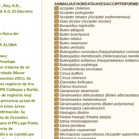
ANIMALIA/CHORDATA/AVES/ACCIPITRIFORMES/
, Rey, N.R.,
Accipiter chilensis
& A.G. Di Giacomo
Accipiter poliogaster
Accipiter striatus (Accipiter erythronemius)
Astur bicolor (Accipiter bicolor)
Busarellus nigricollis
Buteo albigula
 física del
Buteo brachyurus
Buteo nitidus
:
Buteo swainsoni
A ALSINA
Buteo ventralis
Buteogallus coronatus (Harpyhaliaetus coronat
Buteogallus meridionalis (Heterospizias meridi
nes:
Buteogallus solitarius (Harpyhaliaetus solitariu
 Penelope
Buteogallus urubitinga
or tratarse de un
Chondrohierax uncinatus
robado (Mazar
Circus buffoni
Circus cinereus
Pearman 2001). Se
Elanoides forficatus
los registros de Ara
Elanus leucurus
 PN Calilegua y Baritú,
Gampsonyx swainsonii
Geranoaetus albicaudatus (Buteo albicaudatus
e de registros muy
Geranoaetus melanoleucus
a presencia actual de
Geranoaetus polyosoma (Buteo polyosoma)
en estas áreas
Geranospiza caerulescens
nfirmación. Se
Harpagus diodon
Harpia harpyja (Harpia arpyja)
cita de Oceanites
Ictinia mississippiensis
ara el PN Lago Puelo,
Ictinia plumbea
error de
Leptodon cayanensis
Microspizias superciliosus (Accipiter supercilio
ión y se cambió por
Morphnus guianensis