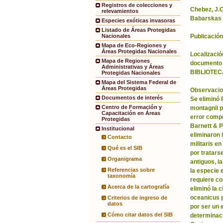
Registros de colecciones y
Chebez, J.C.
relevamientos
Babarskas 
Especies exóticas invasoras
Listado de Áreas Protegidas
Publicación
Nacionales
Mapa de Eco-Regiones y
Áreas Protegidas Nacionales
Localización
Mapa de Regiones
documento 
Administrativas y Áreas
BIBLIOTEC
Protegidas Nacionales
Mapa del Sistema Federal de
Áreas Protegidas
Observacio
Documentos de interés
Se eliminó
Centro de Formación y
montagnii p
Capacitación en Áreas
error comp
Protegidas
Barnett & 
Institucional
eliminaron 
Contacto
militaris en
Qué es el SIB
por tratars
Organigrama
antiguos, l
Referencias sobre
la especie 
taxonomía
requiere co
Acerca de la cartografía
eliminó la 
oceanicus p
Criterios de ingreso de
datos
por ser un 
Cómo citar datos del SIB
determinac