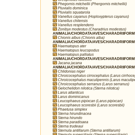
Phegornis mitchellii (Phergornis mitchellii)
Pluvialis dominica
Pluvialis squatarola
Vanellus cayanus (Hoploxypterus cayanus)
Vanellus chilensis
Vanellus resplendens
Zonibyx modestus (Charadrius modestus)
ANIMALIA/CHORDATA/AVES/CHARADRIIFORME
Chionis albus (Chionis alba)
ANIMALIA/CHORDATA/AVES/CHARADRIIFORME
Haematopus ater
Haematopus leucopodus
Haematopus palliatus
ANIMALIA/CHORDATA/AVES/CHARADRIIFORME
Jacana jacana
ANIMALIA/CHORDATA/AVES/CHARADRIIFORME
Chlidonias niger
Chroicocephalus cirrocephalus (Larus cirrhoc
Chroicocephalus maculipennis (Larus maculip
Chroicocephalus serranus (Larus serranus)
Gelochelidon nilotica (Sterna nilotica)
Larus atlanticus
Larus dominicanus
Leucophaeus pipixcan (Larus pipixcan)
Leucophaeus scoresbii (Larus scoresbii)
Phaetusa simplex
Sterna hirundinacea
Sterna hirundo
Sterna paradisaea
Sterna trudeaui
Sternula antillarum (Sterna antillarum)
Sternula superciliaris (Sterna superciliaris)