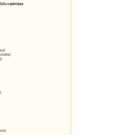
Accipitridae
us)
onalis)
s)
)
sus)