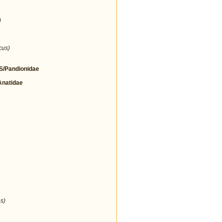
)
cus)
/Pandionidae
natidae
s)