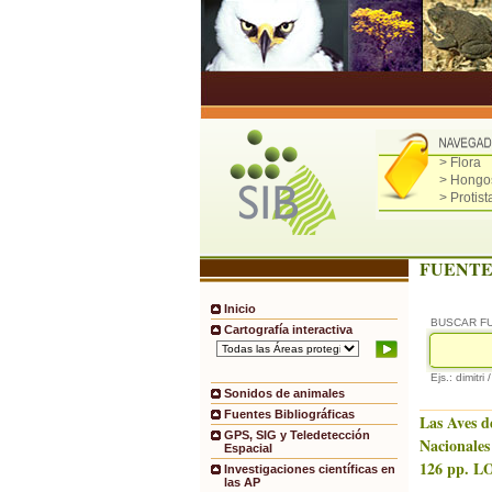
> Flora
> Hongo
> Protist
FUENTE
Inicio
BUSCAR F
Cartografía interactiva
Ejs.: dimitri 
Sonidos de animales
Fuentes Bibliográficas
Las Aves d
GPS, SIG y Teledetección
Nacionales
Espacial
126 pp. LO
Investigaciones científicas en
las AP