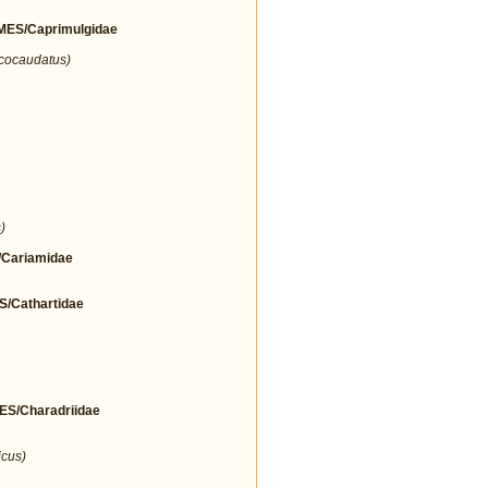
ES/Caprimulgidae
icocaudatus)
)
Cariamidae
Cathartidae
/Charadriidae
icus)