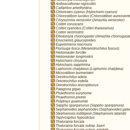
Anthracothorax nigricollis
Calliphlox amethystina
Chlorestes cyanus (Hylocharis cyanus)
Chlorostilbon lucidus (Chlorostilbon aureoventr
Chrysuronia versicolor (Amazilia versicolor)
Colibri coruscans
Colibri cyanotus (Colibri thalassinus)
Colibri serrirostris
Elliotomyia chionogaster (Amazilia chionogaste
Eriocnemis glaucopoides
Eupetomena macroura
Florisuga fusca (Melanotrochilus fuscus)
Heliomaster furcifer
Heliomaster longirostris
Hylocharis chrysura
Hylocharis sapphirina
Lophornis chalybeus (Lophornis chalybea)
Microstilbon burmeisteri
Oreotrochilus adela
Oreotrochilus estella
Oreotrochilus leucopleurus
Patagona gigas
Phaethornis eurynome
Phaethornis pretrei
Polytmus guainumbi
Sappho sparganurus (Sappho sparganura)
Sephanoides sephaniodes (Sephanoides galer
Stephanoxis loddigesii (Stephanoxis lalandi)
Taphrospilus hypostictus
Thalurania furcata
Thalurania furcata subsp. baeri
Thalurania furcata subsp. eriphile