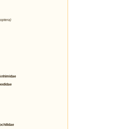
optera)
nhimidae
odidae
hilidae