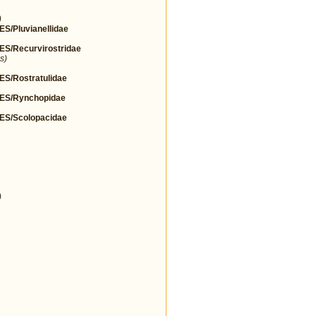
)
Pluvianellidae
/Recurvirostridae
s)
/Rostratulidae
S/Rynchopidae
S/Scolopacidae
)