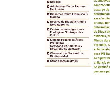
O. pincoyae
Noticias
Amazonetta 
Administración de Parques
tratarse de
Nacionales
determinaci
Biblioteca Perito Francisco P.
Moreno
saca la ci
Reserva de Biosfera Andino
griseus por
Norpatagónica
determinaci
Centro de Investigaciones
de Diuca di
Ecológicas Subtropicales
C.I.E.S.
albicollis,
Sistema Federal de Áreas
Mimus dorsa
Protegidas
coronata, 
Secretaría de Ambiente y
Desarrollo Sustentable
subcristata
Observatorio Nacional de
para PN Bar
Biodiversidad
Accipiter b
Otras bases de datos
chilensis e
Se eliminó 
parques pa