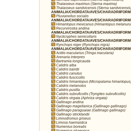
Thalasseus maximus (Sterna maxima)
Thalasseus sandvicensis (Sterna sandvicensis
ANIMALIA/CHORDATA/AVES/CHARADRIIFORMES/
Pluvianellus socialis
ANIMALIA/CHORDATA/AVES/CHARADRIIFORMES
Himantopus mexicanus (Himantopus melanuru
Recurvirostra andina
ANIMALIA/CHORDATA/AVES/CHARADRIIFORMES
Nycticryphes semicollaris
ANIMALIA/CHORDATA/AVES/CHARADRIIFORME
Rynchops niger (Rynchops nigra)
ANIMALIA/CHORDATA/AVES/CHARADRIIFORME
Actitis macularius (Tringa macularia)
Arenaria interpres
Bartramia longicauda
Calidris alba
Calidris bairdii
Calidris canutus
Calidris fuscicollis
Calidris himantopus (Micropalama himantopus
Calidris melanotos
Calidris pusilla
Calidris subruficollis (Tryngites subruficollis)
Calidris virgata (Aphriza virgata)
Gallinago andina
Gallinago magellanica (Gallinago gallinago)
Gallinago paraguaiae (Gallinago gallinago)
Gallinago stricklandii
Limnodromus griseus
Limosa haemastica
Numenius borealis
Numenius phaeopus