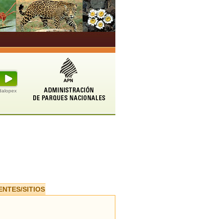
udalopex
ENTES/SITIOS