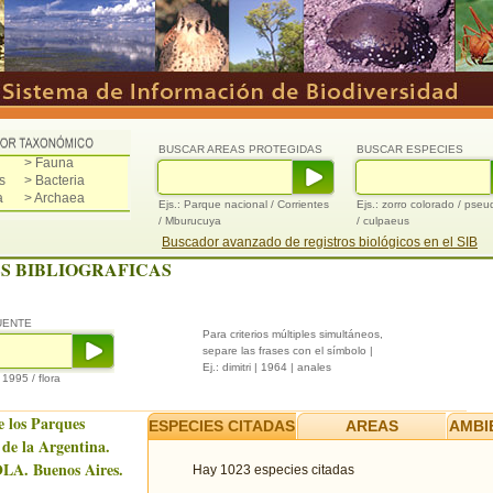
BUSCAR AREAS PROTEGIDAS
BUSCAR ESPECIES
> Fauna
s
> Bacteria
a
> Archaea
Ejs.: Parque nacional / Corrientes
Ejs.: zorro colorado / pse
/ Mburucuya
/ culpaeus
Buscador avanzado de registros biológicos en el SIB
S BIBLIOGRAFICAS
UENTE
Para criterios múltiples simultáneos,
separe las frases con el símbolo |
Ej.: dimitri | 1964 | anales
/ 1995 / flora
e los Parques
ESPECIES CITADAS
AREAS
AMBI
 de la Argentina.
LA. Buenos Aires.
Hay 1023 especies citadas