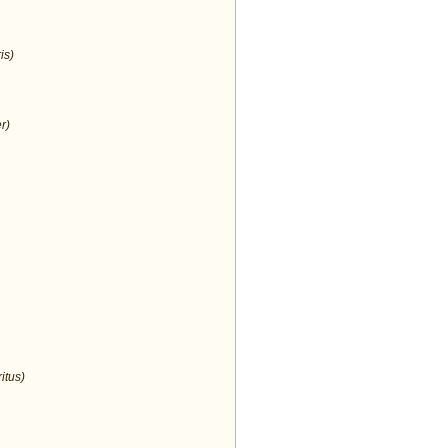
is)
r)
itus)