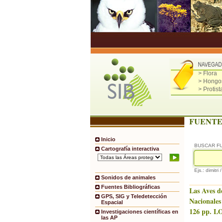
> Flora
> Hongo
> Protist
FUENTE
Inicio
BUSCAR F
Cartografía interactiva
Ejs.: dimitri 
Sonidos de animales
Fuentes Bibliográficas
Las Aves d
GPS, SIG y Teledetección
Nacionales
Espacial
126 pp. LO
Investigaciones científicas en
las AP