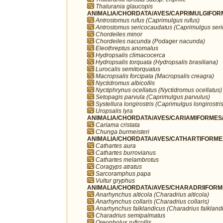
Thalurania glaucopis
ANIMALIA/CHORDATA/AVES/CAPRIMULGIFORM
Antrostomus rufus (Caprimulgus rufus)
Antrostomus sericocaudatus (Caprimulgus ser
Chordeiles minor
Chordeiles nacunda (Podager nacunda)
Eleothreptus anomalus
Hydropsalis climacocerca
Hydropsalis torquata (Hydropsalis brasiliana)
Lurocalis semitorquatus
Macropsalis forcipata (Macropsalis creagra)
Nyctidromus albicollis
Nyctiphrynus ocellatus (Nyctidromus ocellatus)
Setopagis parvula (Caprimulgus parvulus)
Systellura longirostris (Caprimulgus longirostris
Uropsalis lyra
ANIMALIA/CHORDATA/AVES/CARIAMIFORMES/
Cariama cristata
Chunga burmeisteri
ANIMALIA/CHORDATA/AVES/CATHARTIFORMES/
Cathartes aura
Cathartes burrovianus
Cathartes melambrotus
Coragyps atratus
Sarcoramphus papa
Vultur gryphus
ANIMALIA/CHORDATA/AVES/CHARADRIIFORMES
Anarhynchus alticola (Charadrius alticola)
Anarhynchus collaris (Charadrius collaris)
Anarhynchus falklandicus (Charadrius falkland
Charadrius semipalmatus
Oreopholus ruficollis