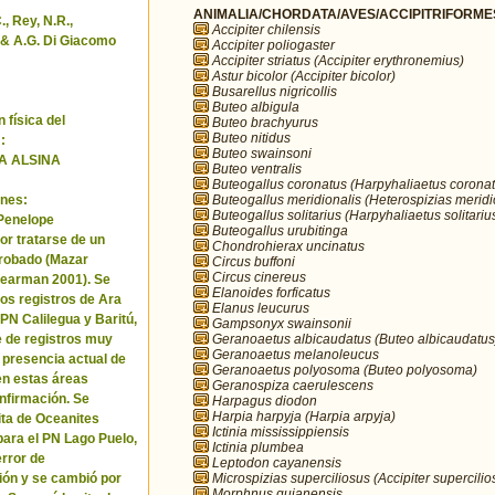
ANIMALIA/CHORDATA/AVES/ACCIPITRIFORMES/
, Rey, N.R.,
Accipiter chilensis
& A.G. Di Giacomo
Accipiter poliogaster
Accipiter striatus (Accipiter erythronemius)
Astur bicolor (Accipiter bicolor)
Busarellus nigricollis
Buteo albigula
 física del
Buteo brachyurus
Buteo nitidus
:
Buteo swainsoni
A ALSINA
Buteo ventralis
Buteogallus coronatus (Harpyhaliaetus coronat
Buteogallus meridionalis (Heterospizias meridi
nes:
Buteogallus solitarius (Harpyhaliaetus solitariu
 Penelope
Buteogallus urubitinga
or tratarse de un
Chondrohierax uncinatus
robado (Mazar
Circus buffoni
Circus cinereus
Pearman 2001). Se
Elanoides forficatus
los registros de Ara
Elanus leucurus
 PN Calilegua y Baritú,
Gampsonyx swainsonii
Geranoaetus albicaudatus (Buteo albicaudatus
e de registros muy
Geranoaetus melanoleucus
a presencia actual de
Geranoaetus polyosoma (Buteo polyosoma)
en estas áreas
Geranospiza caerulescens
nfirmación. Se
Harpagus diodon
Harpia harpyja (Harpia arpyja)
cita de Oceanites
Ictinia mississippiensis
ara el PN Lago Puelo,
Ictinia plumbea
error de
Leptodon cayanensis
Microspizias superciliosus (Accipiter supercilio
ión y se cambió por
Morphnus guianensis