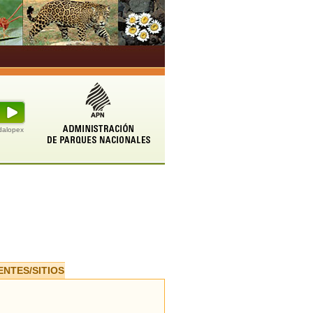
udalopex
ENTES/SITIOS