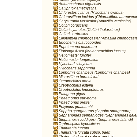
Anthracothorax nigricollis
Calliphlox amethystina
Chlorestes cyanus (Hylocharis cyanus)
Chlorostilbon lucidus (Chlorostilbon aureoventr
Chrysuronia versicolor (Amazilia versicolor)
Colibri coruscans
Colibri cyanotus (Colibri thalassinus)
Colibri serrirostris
Elliotomyia chionogaster (Amazilia chionogaste
Eriocnemis glaucopoides
Eupetomena macroura
Florisuga fusca (Melanotrochilus fuscus)
Heliomaster furcifer
Heliomaster longirostris
Hylocharis chrysura
Hylocharis sapphirina
Lophornis chalybeus (Lophornis chalybea)
Microstilbon burmeisteri
Oreotrochilus adela
Oreotrochilus estella
Oreotrochilus leucopleurus
Patagona gigas
Phaethornis eurynome
Phaethornis pretrei
Polytmus guainumbi
Sappho sparganurus (Sappho sparganura)
Sephanoides sephaniodes (Sephanoides galer
Stephanoxis loddigesii (Stephanoxis lalandi)
Taphrospilus hypostictus
Thalurania furcata
Thalurania furcata subsp. baeri
Thalurania furcata subsp. eriphile