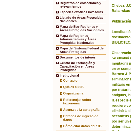
Registros de colecciones y
Chebez, J.C.
relevamientos
Babarskas 
Especies exóticas invasoras
Listado de Áreas Protegidas
Publicación
Nacionales
Mapa de Eco-Regiones y
Áreas Protegidas Nacionales
Localización
Mapa de Regiones
documento 
Administrativas y Áreas
BIBLIOTEC
Protegidas Nacionales
Mapa del Sistema Federal de
Áreas Protegidas
Observacio
Documentos de interés
Se eliminó
Centro de Formación y
montagnii p
Capacitación en Áreas
error comp
Protegidas
Barnett & 
Institucional
eliminaron 
Contacto
militaris en
Qué es el SIB
por tratars
Organigrama
antiguos, l
Referencias sobre
la especie 
taxonomía
requiere co
Acerca de la cartografía
eliminó la 
oceanicus p
Criterios de ingreso de
datos
por ser un 
Cómo citar datos del SIB
determinac