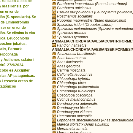
. Se sacó la cita de
Parabuteo leucorrhous (Buteo leucorrhous)
brasiliensis, por
Parabuteo unicinctus
 un error de
Pseudastur polionotus (Leucopternis polionota
Rostrhamus sociabilis
ón (S. specularis). Se
Rupornis magnirostris (Buteo magnirostris)
ta de Limnodromus
Spizaetus isidori (Oroaetus isidori)
 ser un error de
Spizaetus melanoleucus (Spizastur melanoleu
Spizaetus ornatus
ón. Se elimina la cita
Spizaetus tyrannus
uca, Leucochloris
ANIMALIA/CHORDATA/AVES/ACCIPITRIFORMES
 Neochen jubatus,
Pandion haliaetus
lis, Paroaria
ANIMALIA/CHORDATA/AVES/ANSERIFORMES/A
Amazonetta brasiliensis
Serpophaga
Anas bahamensis
 y Asthenes sclateri
Anas flavirostris
itú. 27/9/2024:
Anas georgica
Cairina moschata
icolor es Accipiter
Callonetta leucophrys
n las AP patagónicas.
Chloephaga hybrida
a Lessonia oreas de
Chloephaga picta
tagónicos
Chloephaga poliocephala
Chloephaga rubidiceps
Coscoroba coscoroba
Cygnus melancoryphus
Dendrocygna autumnalis
Dendrocygna bicolor
Dendrocygna viduata
Heteronetta atricapilla
Lophonetta specularioides (Anas specularioide
Mareca sibilatrix (Anas sibilatrix)
Merganetta armata
Mergus octosetaceus