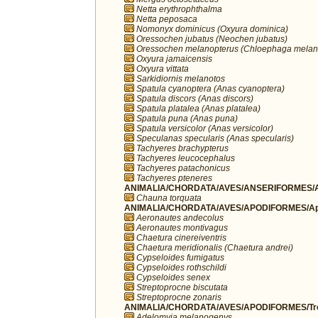
Netta erythrophthalma
Netta peposaca
Nomonyx dominicus (Oxyura dominica)
Oressochen jubatus (Neochen jubatus)
Oressochen melanopterus (Chloephaga melan
Oxyura jamaicensis
Oxyura vittata
Sarkidiornis melanotos
Spatula cyanoptera (Anas cyanoptera)
Spatula discors (Anas discors)
Spatula platalea (Anas platalea)
Spatula puna (Anas puna)
Spatula versicolor (Anas versicolor)
Speculanas specularis (Anas specularis)
Tachyeres brachypterus
Tachyeres leucocephalus
Tachyeres patachonicus
Tachyeres pteneres
ANIMALIA/CHORDATA/AVES/ANSERIFORMES/A
Chauna torquata
ANIMALIA/CHORDATA/AVES/APODIFORMES/Ap
Aeronautes andecolus
Aeronautes montivagus
Chaetura cinereiventris
Chaetura meridionalis (Chaetura andrei)
Cypseloides fumigatus
Cypseloides rothschildi
Cypseloides senex
Streptoprocne biscutata
Streptoprocne zonaris
ANIMALIA/CHORDATA/AVES/APODIFORMES/Troc
Adelomyia melanogenys