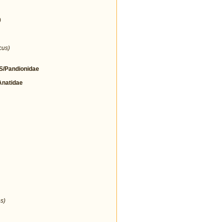
)
cus)
/Pandionidae
natidae
s)