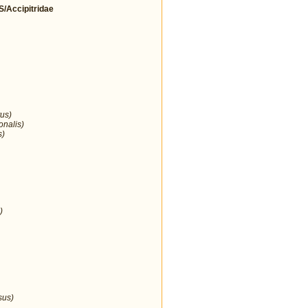
Accipitridae
us)
onalis)
s)
)
sus)