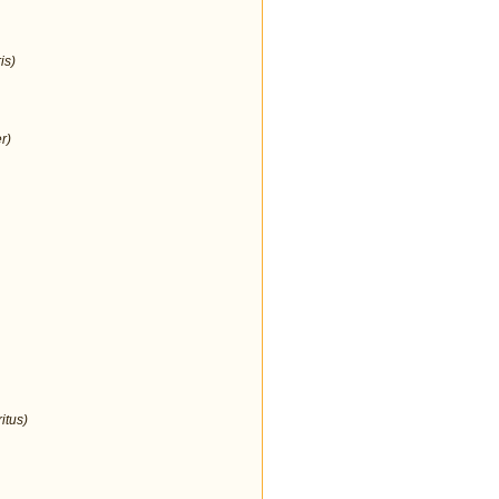
is)
r)
itus)