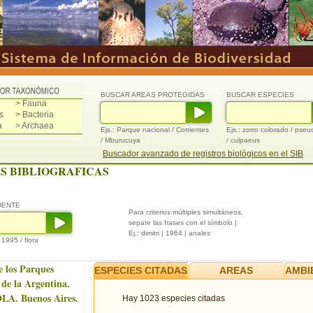
BUSCAR AREAS PROTEGIDAS
BUSCAR ESPECIES
> Fauna
s
> Bacteria
a
> Archaea
Ejs.: Parque nacional / Corrientes
Ejs.: zorro colorado / pse
/ Mburucuya
/ culpaeus
Buscador avanzado de registros biológicos en el SIB
S BIBLIOGRAFICAS
UENTE
Para criterios múltiples simultáneos,
separe las frases con el símbolo |
Ej.: dimitri | 1964 | anales
/ 1995 / flora
e los Parques
ESPECIES CITADAS
AREAS
AMBI
 de la Argentina.
LA. Buenos Aires.
Hay 1023 especies citadas