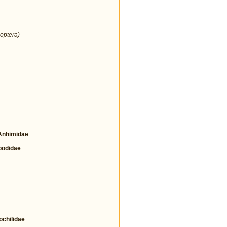
optera)
nhimidae
odidae
hilidae