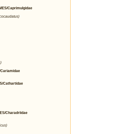
ES/Caprimulgidae
icocaudatus)
)
Cariamidae
Cathartidae
/Charadriidae
icus)