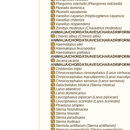
Phegornis mitchellii (Phergornis mitchellii)
Pluvialis dominica
Pluvialis squatarola
Vanellus cayanus (Hoploxypterus cayanus)
Vanellus chilensis
Vanellus resplendens
Zonibyx modestus (Charadrius modestus)
ANIMALIA/CHORDATA/AVES/CHARADRIIFORME
Chionis albus (Chionis alba)
ANIMALIA/CHORDATA/AVES/CHARADRIIFORME
Haematopus ater
Haematopus leucopodus
Haematopus palliatus
ANIMALIA/CHORDATA/AVES/CHARADRIIFORME
Jacana jacana
ANIMALIA/CHORDATA/AVES/CHARADRIIFORME
Chlidonias niger
Chroicocephalus cirrocephalus (Larus cirrhoc
Chroicocephalus maculipennis (Larus maculip
Chroicocephalus serranus (Larus serranus)
Gelochelidon nilotica (Sterna nilotica)
Larus atlanticus
Larus dominicanus
Leucophaeus pipixcan (Larus pipixcan)
Leucophaeus scoresbii (Larus scoresbii)
Phaetusa simplex
Sterna hirundinacea
Sterna hirundo
Sterna paradisaea
Sterna trudeaui
Sternula antillarum (Sterna antillarum)
Sternula superciliaris (Sterna superciliaris)