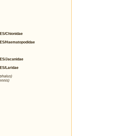
S/Chionidae
S/Haematopodidae
S/Jacanidae
S/Laridae
ephalus)
ennis)