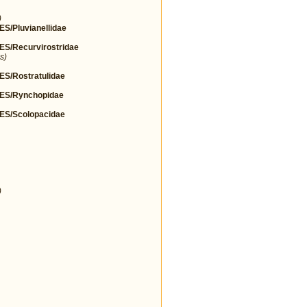
)
Pluvianellidae
/Recurvirostridae
s)
/Rostratulidae
S/Rynchopidae
S/Scolopacidae
)