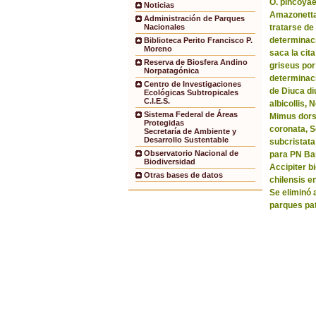
O. pincoyae
Noticias
Amazonetta 
Administración de Parques
tratarse de
Nacionales
determinaci
Biblioteca Perito Francisco P.
Moreno
saca la ci
Reserva de Biosfera Andino
griseus por
Norpatagónica
determinaci
Centro de Investigaciones
de Diuca di
Ecológicas Subtropicales
C.I.E.S.
albicollis,
Sistema Federal de Áreas
Mimus dorsa
Protegidas
coronata, 
Secretaría de Ambiente y
Desarrollo Sustentable
subcristata
Observatorio Nacional de
para PN Bar
Biodiversidad
Accipiter b
Otras bases de datos
chilensis e
Se eliminó 
parques pa