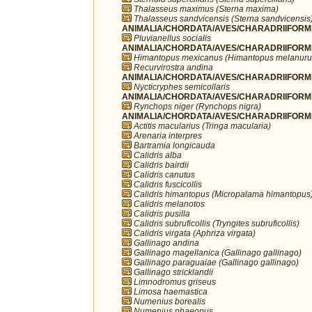
Thalasseus maximus (Sterna maxima)
Thalasseus sandvicensis (Sterna sandvicensis
ANIMALIA/CHORDATA/AVES/CHARADRIIFORMES/
Pluvianellus socialis
ANIMALIA/CHORDATA/AVES/CHARADRIIFORMES
Himantopus mexicanus (Himantopus melanuru
Recurvirostra andina
ANIMALIA/CHORDATA/AVES/CHARADRIIFORMES
Nycticryphes semicollaris
ANIMALIA/CHORDATA/AVES/CHARADRIIFORME
Rynchops niger (Rynchops nigra)
ANIMALIA/CHORDATA/AVES/CHARADRIIFORME
Actitis macularius (Tringa macularia)
Arenaria interpres
Bartramia longicauda
Calidris alba
Calidris bairdii
Calidris canutus
Calidris fuscicollis
Calidris himantopus (Micropalama himantopus
Calidris melanotos
Calidris pusilla
Calidris subruficollis (Tryngites subruficollis)
Calidris virgata (Aphriza virgata)
Gallinago andina
Gallinago magellanica (Gallinago gallinago)
Gallinago paraguaiae (Gallinago gallinago)
Gallinago stricklandii
Limnodromus griseus
Limosa haemastica
Numenius borealis
Numenius phaeopus