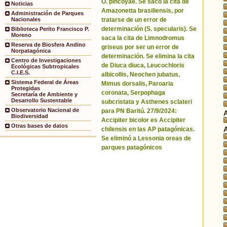
O. pincoyae. Se sacó la cita de
Noticias
Amazonetta brasiliensis, por
Administración de Parques
tratarse de un error de
Nacionales
determinación (S. specularis). Se
Biblioteca Perito Francisco P.
Moreno
saca la cita de Limnodromus
Reserva de Biosfera Andino
griseus por ser un error de
Norpatagónica
determinación. Se elimina la cita
Centro de Investigaciones
de Diuca diuca, Leucochloris
Ecológicas Subtropicales
C.I.E.S.
albicollis, Neochen jubatus,
Sistema Federal de Áreas
Mimus dorsalis, Paroaria
Protegidas
coronata, Serpophaga
Secretaría de Ambiente y
Desarrollo Sustentable
subcristata y Asthenes sclateri
Observatorio Nacional de
para PN Baritú. 27/9/2024:
Biodiversidad
Accipiter bicolor es Accipiter
Otras bases de datos
chilensis en las AP patagónicas.
Se eliminó a Lessonia oreas de
parques patagónicos