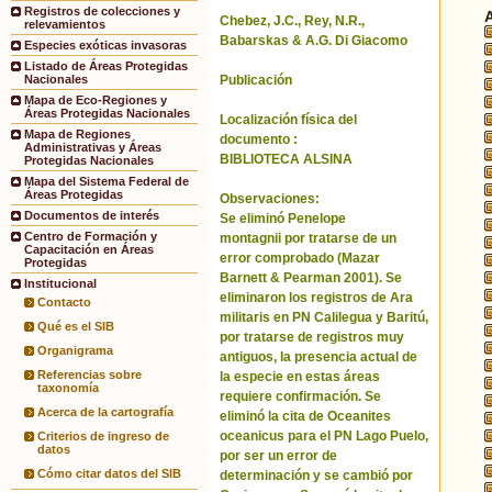
Registros de colecciones y
Chebez, J.C., Rey, N.R.,
relevamientos
Babarskas & A.G. Di Giacomo
Especies exóticas invasoras
Listado de Áreas Protegidas
Publicación
Nacionales
Mapa de Eco-Regiones y
Áreas Protegidas Nacionales
Localización física del
Mapa de Regiones
documento :
Administrativas y Áreas
BIBLIOTECA ALSINA
Protegidas Nacionales
Mapa del Sistema Federal de
Áreas Protegidas
Observaciones:
Documentos de interés
Se eliminó Penelope
Centro de Formación y
montagnii por tratarse de un
Capacitación en Áreas
error comprobado (Mazar
Protegidas
Barnett & Pearman 2001). Se
Institucional
eliminaron los registros de Ara
Contacto
militaris en PN Calilegua y Baritú,
Qué es el SIB
por tratarse de registros muy
Organigrama
antiguos, la presencia actual de
Referencias sobre
la especie en estas áreas
taxonomía
requiere confirmación. Se
Acerca de la cartografía
eliminó la cita de Oceanites
oceanicus para el PN Lago Puelo,
Criterios de ingreso de
datos
por ser un error de
Cómo citar datos del SIB
determinación y se cambió por