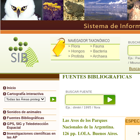
BUSCA
> Flora
> Fauna
> Hongos
> Bacteria
> Protista
> Archaea
Ejs.: Pa
/ Mburu
Buscad
FUENTES BIBLIOGRAFICAS
Inicio
BUSCAR FUENTE
Cartografía interactiva
Ejs.: dimitri / 1995 / flora
Sonidos de animales
Fuentes Bibliográficas
Las Aves de los Parques
ESPEC
GPS, SIG y Teledetección
Nacionales de la Argentina.
Espacial
126 pp. LOLA. Buenos Aires.
H
Investigaciones científicas en
las AP