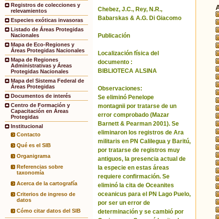
Registros de colecciones y
Chebez, J.C., Rey, N.R.,
relevamientos
Babarskas & A.G. Di Giacomo
Especies exóticas invasoras
Listado de Áreas Protegidas
Publicación
Nacionales
Mapa de Eco-Regiones y
Áreas Protegidas Nacionales
Localización física del
Mapa de Regiones
documento :
Administrativas y Áreas
BIBLIOTECA ALSINA
Protegidas Nacionales
Mapa del Sistema Federal de
Áreas Protegidas
Observaciones:
Documentos de interés
Se eliminó Penelope
Centro de Formación y
montagnii por tratarse de un
Capacitación en Áreas
error comprobado (Mazar
Protegidas
Barnett & Pearman 2001). Se
Institucional
eliminaron los registros de Ara
Contacto
militaris en PN Calilegua y Baritú,
Qué es el SIB
por tratarse de registros muy
Organigrama
antiguos, la presencia actual de
Referencias sobre
la especie en estas áreas
taxonomía
requiere confirmación. Se
Acerca de la cartografía
eliminó la cita de Oceanites
oceanicus para el PN Lago Puelo,
Criterios de ingreso de
datos
por ser un error de
Cómo citar datos del SIB
determinación y se cambió por