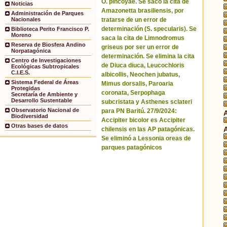
O. pincoyae. Se sacó la cita de
Noticias
Amazonetta brasiliensis, por
Administración de Parques
tratarse de un error de
Nacionales
determinación (S. specularis). Se
Biblioteca Perito Francisco P.
Moreno
saca la cita de Limnodromus
Reserva de Biosfera Andino
griseus por ser un error de
Norpatagónica
determinación. Se elimina la cita
Centro de Investigaciones
de Diuca diuca, Leucochloris
Ecológicas Subtropicales
C.I.E.S.
albicollis, Neochen jubatus,
Sistema Federal de Áreas
Mimus dorsalis, Paroaria
Protegidas
coronata, Serpophaga
Secretaría de Ambiente y
Desarrollo Sustentable
subcristata y Asthenes sclateri
Observatorio Nacional de
para PN Baritú. 27/9/2024:
Biodiversidad
Accipiter bicolor es Accipiter
Otras bases de datos
chilensis en las AP patagónicas.
Se eliminó a Lessonia oreas de
parques patagónicos