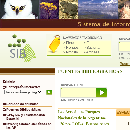
BUSCA
> Flora
> Fauna
> Hongos
> Bacteria
> Protista
> Archaea
Ejs.: Pa
/ Mburu
Buscad
FUENTES BIBLIOGRAFICAS
Inicio
BUSCAR FUENTE
Cartografía interactiva
Ejs.: dimitri / 1995 / flora
Sonidos de animales
Fuentes Bibliográficas
Las Aves de los Parques
ESPEC
GPS, SIG y Teledetección
Nacionales de la Argentina.
Espacial
126 pp. LOLA. Buenos Aires.
H
Investigaciones científicas en
las AP