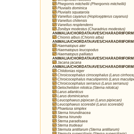
Phegornis mitchellii (Phergornis mitchellii)
Pluvialis dominica
Pluvialis squatarola
Vanellus cayanus (Hoploxypterus cayanus)
Vanellus chilensis
Vanellus resplendens
Zonibyx modestus (Charadrius modestus)
ANIMALIA/CHORDATA/AVES/CHARADRIIFORME
Chionis albus (Chionis alba)
ANIMALIA/CHORDATA/AVES/CHARADRIIFORME
Haematopus ater
Haematopus leucopodus
Haematopus palliatus
ANIMALIA/CHORDATA/AVES/CHARADRIIFORME
Jacana jacana
ANIMALIA/CHORDATA/AVES/CHARADRIIFORME
Chlidonias niger
Chroicocephalus cirrocephalus (Larus cirrhoc
Chroicocephalus maculipennis (Larus maculip
Chroicocephalus serranus (Larus serranus)
Gelochelidon nilotica (Sterna nilotica)
Larus atlanticus
Larus dominicanus
Leucophaeus pipixcan (Larus pipixcan)
Leucophaeus scoresbii (Larus scoresbii)
Phaetusa simplex
Sterna hirundinacea
Sterna hirundo
Sterna paradisaea
Sterna trudeaui
Sternula antillarum (Sterna antillarum)
Sternula superciliaris (Sterna superciliaris)