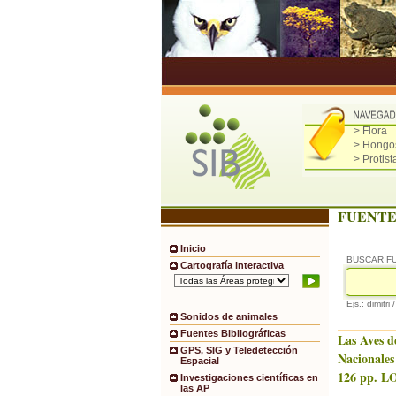
> Flora
> Hongo
> Protist
FUENTE
Inicio
BUSCAR F
Cartografía interactiva
Ejs.: dimitri 
Sonidos de animales
Fuentes Bibliográficas
Las Aves d
GPS, SIG y Teledetección
Nacionales
Espacial
126 pp. LO
Investigaciones científicas en
las AP