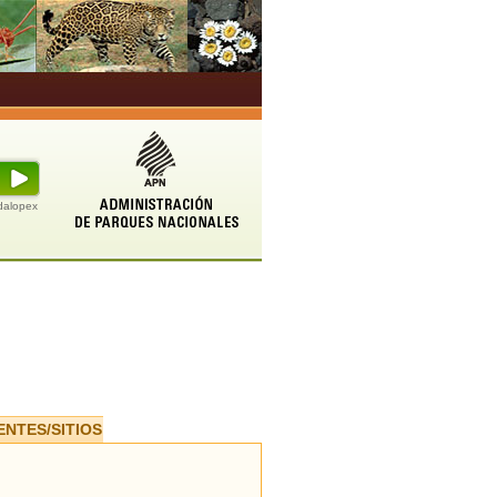
udalopex
ENTES/SITIOS