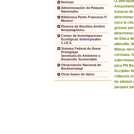
O. pincoyae
Noticias
Amazonetta 
Administración de Parques
tratarse de
Nacionales
determinaci
Biblioteca Perito Francisco P.
Moreno
saca la ci
Reserva de Biosfera Andino
griseus por
Norpatagónica
determinaci
Centro de Investigaciones
de Diuca di
Ecológicas Subtropicales
C.I.E.S.
albicollis,
Sistema Federal de Áreas
Mimus dorsa
Protegidas
coronata, 
Secretaría de Ambiente y
Desarrollo Sustentable
subcristata
Observatorio Nacional de
para PN Bar
Biodiversidad
Accipiter b
Otras bases de datos
chilensis e
Se eliminó 
parques pa