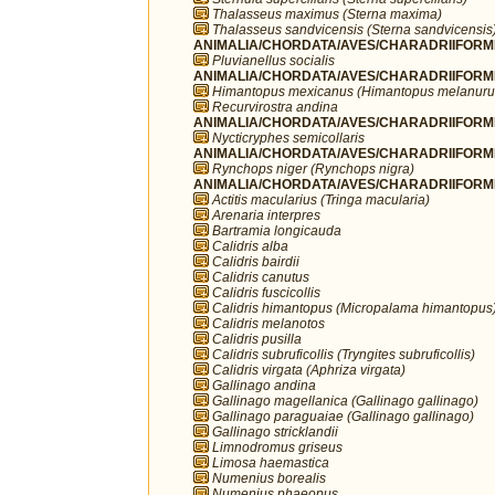
Thalasseus maximus (Sterna maxima)
Thalasseus sandvicensis (Sterna sandvicensis
ANIMALIA/CHORDATA/AVES/CHARADRIIFORMES/
Pluvianellus socialis
ANIMALIA/CHORDATA/AVES/CHARADRIIFORMES
Himantopus mexicanus (Himantopus melanuru
Recurvirostra andina
ANIMALIA/CHORDATA/AVES/CHARADRIIFORMES
Nycticryphes semicollaris
ANIMALIA/CHORDATA/AVES/CHARADRIIFORME
Rynchops niger (Rynchops nigra)
ANIMALIA/CHORDATA/AVES/CHARADRIIFORME
Actitis macularius (Tringa macularia)
Arenaria interpres
Bartramia longicauda
Calidris alba
Calidris bairdii
Calidris canutus
Calidris fuscicollis
Calidris himantopus (Micropalama himantopus
Calidris melanotos
Calidris pusilla
Calidris subruficollis (Tryngites subruficollis)
Calidris virgata (Aphriza virgata)
Gallinago andina
Gallinago magellanica (Gallinago gallinago)
Gallinago paraguaiae (Gallinago gallinago)
Gallinago stricklandii
Limnodromus griseus
Limosa haemastica
Numenius borealis
Numenius phaeopus