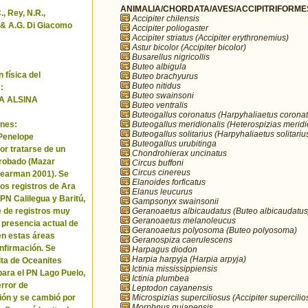
ANIMALIA/CHORDATA/AVES/ACCIPITRIFORMES/
, Rey, N.R.,
Accipiter chilensis
& A.G. Di Giacomo
Accipiter poliogaster
Accipiter striatus (Accipiter erythronemius)
Astur bicolor (Accipiter bicolor)
Busarellus nigricollis
Buteo albigula
 física del
Buteo brachyurus
Buteo nitidus
:
Buteo swainsoni
A ALSINA
Buteo ventralis
Buteogallus coronatus (Harpyhaliaetus coronat
Buteogallus meridionalis (Heterospizias meridi
nes:
Buteogallus solitarius (Harpyhaliaetus solitariu
 Penelope
Buteogallus urubitinga
or tratarse de un
Chondrohierax uncinatus
robado (Mazar
Circus buffoni
Circus cinereus
Pearman 2001). Se
Elanoides forficatus
los registros de Ara
Elanus leucurus
 PN Calilegua y Baritú,
Gampsonyx swainsonii
Geranoaetus albicaudatus (Buteo albicaudatus
e de registros muy
Geranoaetus melanoleucus
a presencia actual de
Geranoaetus polyosoma (Buteo polyosoma)
en estas áreas
Geranospiza caerulescens
nfirmación. Se
Harpagus diodon
Harpia harpyja (Harpia arpyja)
cita de Oceanites
Ictinia mississippiensis
ara el PN Lago Puelo,
Ictinia plumbea
error de
Leptodon cayanensis
Microspizias superciliosus (Accipiter supercilio
ión y se cambió por
Morphnus guianensis