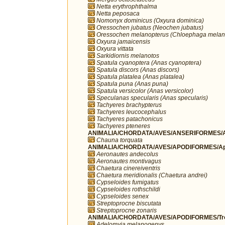
Netta erythrophthalma
Netta peposaca
Nomonyx dominicus (Oxyura dominica)
Oressochen jubatus (Neochen jubatus)
Oressochen melanopterus (Chloephaga melan
Oxyura jamaicensis
Oxyura vittata
Sarkidiornis melanotos
Spatula cyanoptera (Anas cyanoptera)
Spatula discors (Anas discors)
Spatula platalea (Anas platalea)
Spatula puna (Anas puna)
Spatula versicolor (Anas versicolor)
Speculanas specularis (Anas specularis)
Tachyeres brachypterus
Tachyeres leucocephalus
Tachyeres patachonicus
Tachyeres pteneres
ANIMALIA/CHORDATA/AVES/ANSERIFORMES/A
Chauna torquata
ANIMALIA/CHORDATA/AVES/APODIFORMES/Ap
Aeronautes andecolus
Aeronautes montivagus
Chaetura cinereiventris
Chaetura meridionalis (Chaetura andrei)
Cypseloides fumigatus
Cypseloides rothschildi
Cypseloides senex
Streptoprocne biscutata
Streptoprocne zonaris
ANIMALIA/CHORDATA/AVES/APODIFORMES/Troc
Adelomyia melanogenys