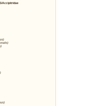
Accipitridae
us)
onalis)
s)
)
sus)