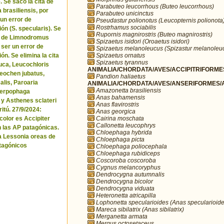
. Se sacó la cita de
Parabuteo leucorrhous (Buteo leucorrhous)
brasiliensis, por
Parabuteo unicinctus
 un error de
Pseudastur polionotus (Leucopternis polionota
Rostrhamus sociabilis
ón (S. specularis). Se
Rupornis magnirostris (Buteo magnirostris)
ta de Limnodromus
Spizaetus isidori (Oroaetus isidori)
 ser un error de
Spizaetus melanoleucus (Spizastur melanoleu
Spizaetus ornatus
ón. Se elimina la cita
Spizaetus tyrannus
uca, Leucochloris
ANIMALIA/CHORDATA/AVES/ACCIPITRIFORMES
 Neochen jubatus,
Pandion haliaetus
lis, Paroaria
ANIMALIA/CHORDATA/AVES/ANSERIFORMES/A
Amazonetta brasiliensis
Serpophaga
Anas bahamensis
 y Asthenes sclateri
Anas flavirostris
itú. 27/9/2024:
Anas georgica
Cairina moschata
icolor es Accipiter
Callonetta leucophrys
n las AP patagónicas.
Chloephaga hybrida
a Lessonia oreas de
Chloephaga picta
tagónicos
Chloephaga poliocephala
Chloephaga rubidiceps
Coscoroba coscoroba
Cygnus melancoryphus
Dendrocygna autumnalis
Dendrocygna bicolor
Dendrocygna viduata
Heteronetta atricapilla
Lophonetta specularioides (Anas specularioide
Mareca sibilatrix (Anas sibilatrix)
Merganetta armata
Mergus octosetaceus