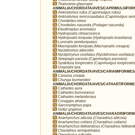
Thalurania glaucopis
ANIMALIA/CHORDATA/AVES/CAPRIMULGIFORM
Antrostomus rufus (Caprimulgus rufus)
Antrostomus sericocaudatus (Caprimulgus ser
Chordeiles minor
Chordeiles nacunda (Podager nacunda)
Eleothreptus anomalus
Hydropsalis climacocerca
Hydropsalis torquata (Hydropsalis brasiliana)
Lurocalis semitorquatus
Macropsalis forcipata (Macropsalis creagra)
Nyctidromus albicollis
Nyctiphrynus ocellatus (Nyctidromus ocellatus)
Setopagis parvula (Caprimulgus parvulus)
Systellura longirostris (Caprimulgus longirostris
Uropsalis lyra
ANIMALIA/CHORDATA/AVES/CARIAMIFORMES/
Cariama cristata
Chunga burmeisteri
ANIMALIA/CHORDATA/AVES/CATHARTIFORMES/
Cathartes aura
Cathartes burrovianus
Cathartes melambrotus
Coragyps atratus
Sarcoramphus papa
Vultur gryphus
ANIMALIA/CHORDATA/AVES/CHARADRIIFORMES
Anarhynchus alticola (Charadrius alticola)
Anarhynchus collaris (Charadrius collaris)
Anarhynchus falklandicus (Charadrius falkland
Charadrius semipalmatus
Oreopholus ruficollis