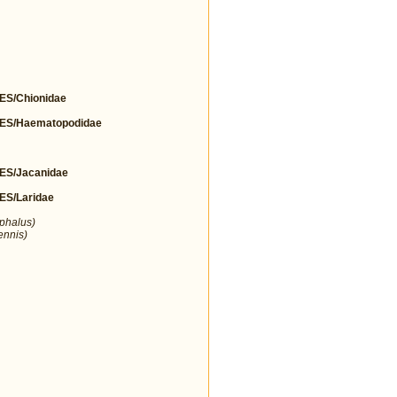
S/Chionidae
S/Haematopodidae
S/Jacanidae
S/Laridae
ephalus)
ennis)