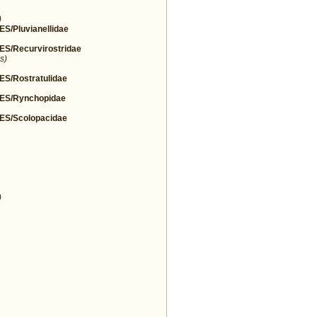
)
Pluvianellidae
/Recurvirostridae
s)
/Rostratulidae
S/Rynchopidae
S/Scolopacidae
)