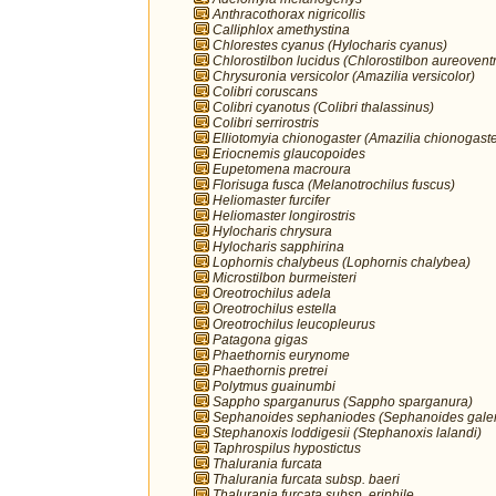
Anthracothorax nigricollis
Calliphlox amethystina
Chlorestes cyanus (Hylocharis cyanus)
Chlorostilbon lucidus (Chlorostilbon aureoventr
Chrysuronia versicolor (Amazilia versicolor)
Colibri coruscans
Colibri cyanotus (Colibri thalassinus)
Colibri serrirostris
Elliotomyia chionogaster (Amazilia chionogaste
Eriocnemis glaucopoides
Eupetomena macroura
Florisuga fusca (Melanotrochilus fuscus)
Heliomaster furcifer
Heliomaster longirostris
Hylocharis chrysura
Hylocharis sapphirina
Lophornis chalybeus (Lophornis chalybea)
Microstilbon burmeisteri
Oreotrochilus adela
Oreotrochilus estella
Oreotrochilus leucopleurus
Patagona gigas
Phaethornis eurynome
Phaethornis pretrei
Polytmus guainumbi
Sappho sparganurus (Sappho sparganura)
Sephanoides sephaniodes (Sephanoides galer
Stephanoxis loddigesii (Stephanoxis lalandi)
Taphrospilus hypostictus
Thalurania furcata
Thalurania furcata subsp. baeri
Thalurania furcata subsp. eriphile