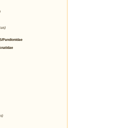
)
cus)
/Pandionidae
natidae
s)