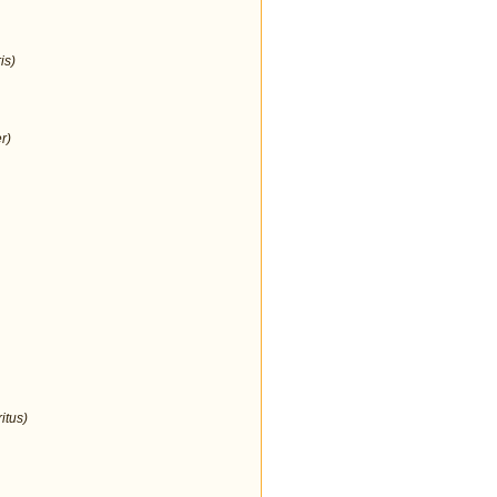
is)
r)
itus)