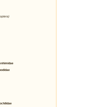
optera)
nhimidae
odidae
hilidae