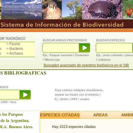
BUSCAR AREAS PROTEGIDAS
BUSCAR ESPECIES
> Fauna
s
> Bacteria
a
> Archaea
Ejs.: Parque nacional / Corrientes
Ejs.: zorro colorado / pse
/ Mburucuya
/ culpaeus
Buscador avanzado de registros biológicos en el SIB
S BIBLIOGRAFICAS
UENTE
Para criterios múltiples simultáneos,
separe las frases con el símbolo |
Ej.: dimitri | 1964 | anales
/ 1995 / flora
e los Parques
ESPECIES CITADAS
AREAS
AMBI
 de la Argentina.
LA. Buenos Aires.
Hay 1023 especies citadas