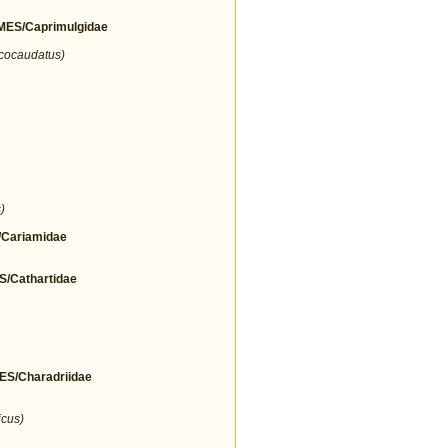
ES/Caprimulgidae
icocaudatus)
)
Cariamidae
Cathartidae
/Charadriidae
icus)