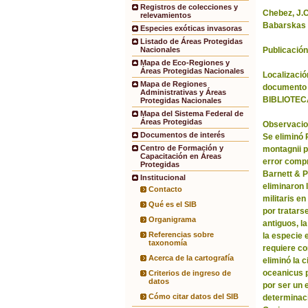
Registros de colecciones y
Chebez, J.C.
relevamientos
Babarskas 
Especies exóticas invasoras
Listado de Áreas Protegidas
Publicación
Nacionales
Mapa de Eco-Regiones y
Áreas Protegidas Nacionales
Localización
Mapa de Regiones
documento 
Administrativas y Áreas
BIBLIOTEC
Protegidas Nacionales
Mapa del Sistema Federal de
Áreas Protegidas
Observacio
Documentos de interés
Se eliminó
Centro de Formación y
montagnii p
Capacitación en Áreas
error comp
Protegidas
Barnett & 
Institucional
eliminaron 
Contacto
militaris en
Qué es el SIB
por tratars
Organigrama
antiguos, l
Referencias sobre
la especie 
taxonomía
requiere co
Acerca de la cartografía
eliminó la 
oceanicus p
Criterios de ingreso de
datos
por ser un 
Cómo citar datos del SIB
determinac