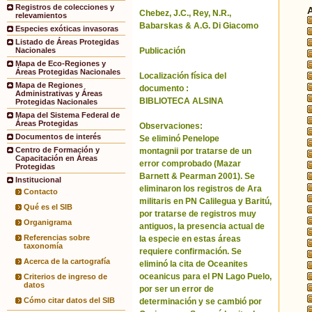
Registros de colecciones y
Chebez, J.C., Rey, N.R.,
relevamientos
Babarskas & A.G. Di Giacomo
Especies exóticas invasoras
Listado de Áreas Protegidas
Publicación
Nacionales
Mapa de Eco-Regiones y
Áreas Protegidas Nacionales
Localización física del
Mapa de Regiones
documento :
Administrativas y Áreas
BIBLIOTECA ALSINA
Protegidas Nacionales
Mapa del Sistema Federal de
Áreas Protegidas
Observaciones:
Documentos de interés
Se eliminó Penelope
Centro de Formación y
montagnii por tratarse de un
Capacitación en Áreas
error comprobado (Mazar
Protegidas
Barnett & Pearman 2001). Se
Institucional
eliminaron los registros de Ara
Contacto
militaris en PN Calilegua y Baritú,
Qué es el SIB
por tratarse de registros muy
Organigrama
antiguos, la presencia actual de
Referencias sobre
la especie en estas áreas
taxonomía
requiere confirmación. Se
Acerca de la cartografía
eliminó la cita de Oceanites
oceanicus para el PN Lago Puelo,
Criterios de ingreso de
datos
por ser un error de
Cómo citar datos del SIB
determinación y se cambió por