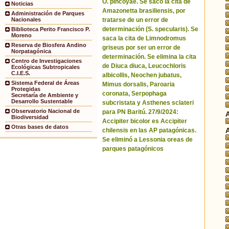
O. pincoyae. Se sacó la cita de
Noticias
Amazonetta brasiliensis, por
Administración de Parques
tratarse de un error de
Nacionales
determinación (S. specularis). Se
Biblioteca Perito Francisco P.
Moreno
saca la cita de Limnodromus
Reserva de Biosfera Andino
griseus por ser un error de
Norpatagónica
determinación. Se elimina la cita
Centro de Investigaciones
de Diuca diuca, Leucochloris
Ecológicas Subtropicales
C.I.E.S.
albicollis, Neochen jubatus,
Sistema Federal de Áreas
Mimus dorsalis, Paroaria
Protegidas
coronata, Serpophaga
Secretaría de Ambiente y
Desarrollo Sustentable
subcristata y Asthenes sclateri
Observatorio Nacional de
para PN Baritú. 27/9/2024:
Biodiversidad
Accipiter bicolor es Accipiter
Otras bases de datos
chilensis en las AP patagónicas.
Se eliminó a Lessonia oreas de
parques patagónicos