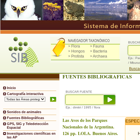
BUSCA
> Flora
> Fauna
> Hongos
> Bacteria
> Protista
> Archaea
Ejs.: Pa
/ Mburu
Buscad
FUENTES BIBLIOGRAFICAS
Inicio
BUSCAR FUENTE
Cartografía interactiva
Ejs.: dimitri / 1995 / flora
Sonidos de animales
Fuentes Bibliográficas
Las Aves de los Parques
ESPEC
GPS, SIG y Teledetección
Nacionales de la Argentina.
Espacial
126 pp. LOLA. Buenos Aires.
H
Investigaciones científicas en
las AP