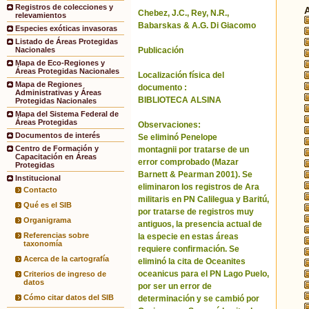
Registros de colecciones y
Chebez, J.C., Rey, N.R.,
relevamientos
Babarskas & A.G. Di Giacomo
Especies exóticas invasoras
Listado de Áreas Protegidas
Publicación
Nacionales
Mapa de Eco-Regiones y
Áreas Protegidas Nacionales
Localización física del
Mapa de Regiones
documento :
Administrativas y Áreas
BIBLIOTECA ALSINA
Protegidas Nacionales
Mapa del Sistema Federal de
Áreas Protegidas
Observaciones:
Documentos de interés
Se eliminó Penelope
Centro de Formación y
montagnii por tratarse de un
Capacitación en Áreas
error comprobado (Mazar
Protegidas
Barnett & Pearman 2001). Se
Institucional
eliminaron los registros de Ara
Contacto
militaris en PN Calilegua y Baritú,
Qué es el SIB
por tratarse de registros muy
Organigrama
antiguos, la presencia actual de
Referencias sobre
la especie en estas áreas
taxonomía
requiere confirmación. Se
Acerca de la cartografía
eliminó la cita de Oceanites
oceanicus para el PN Lago Puelo,
Criterios de ingreso de
datos
por ser un error de
Cómo citar datos del SIB
determinación y se cambió por