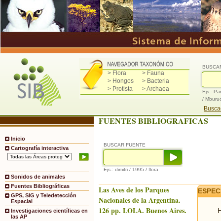
BUSCA
> Flora
> Fauna
> Hongos
> Bacteria
> Protista
> Archaea
Ejs.: Pa
/ Mburu
Buscad
FUENTES BIBLIOGRAFICAS
Inicio
BUSCAR FUENTE
Cartografía interactiva
Ejs.: dimitri / 1995 / flora
Sonidos de animales
Fuentes Bibliográficas
Las Aves de los Parques
ESPEC
GPS, SIG y Teledetección
Nacionales de la Argentina.
Espacial
126 pp. LOLA. Buenos Aires.
H
Investigaciones científicas en
las AP