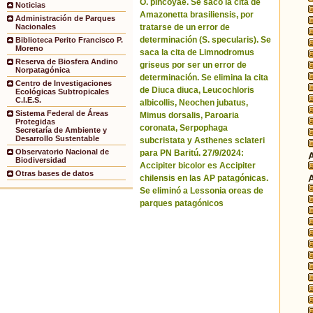
O. pincoyae. Se sacó la cita de
Noticias
Amazonetta brasiliensis, por
Administración de Parques
tratarse de un error de
Nacionales
determinación (S. specularis). Se
Biblioteca Perito Francisco P.
Moreno
saca la cita de Limnodromus
Reserva de Biosfera Andino
griseus por ser un error de
Norpatagónica
determinación. Se elimina la cita
Centro de Investigaciones
de Diuca diuca, Leucochloris
Ecológicas Subtropicales
C.I.E.S.
albicollis, Neochen jubatus,
Sistema Federal de Áreas
Mimus dorsalis, Paroaria
Protegidas
coronata, Serpophaga
Secretaría de Ambiente y
Desarrollo Sustentable
subcristata y Asthenes sclateri
Observatorio Nacional de
para PN Baritú. 27/9/2024:
Biodiversidad
Accipiter bicolor es Accipiter
Otras bases de datos
chilensis en las AP patagónicas.
Se eliminó a Lessonia oreas de
parques patagónicos