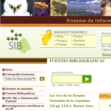
BUSCA
> Flora
> Fauna
> Hongos
> Bacteria
> Protista
> Archaea
Ejs.: Pa
/ Mburu
Buscad
FUENTES BIBLIOGRAFICAS
Inicio
BUSCAR FUENTE
Cartografía interactiva
Ejs.: dimitri / 1995 / flora
Sonidos de animales
Fuentes Bibliográficas
Las Aves de los Parques
ESPEC
GPS, SIG y Teledetección
Nacionales de la Argentina.
Espacial
126 pp. LOLA. Buenos Aires.
H
Investigaciones científicas en
las AP