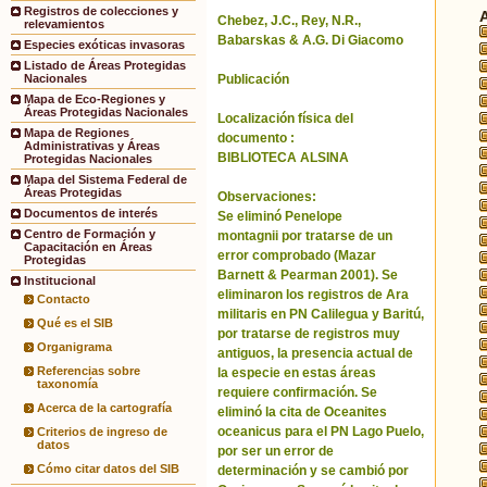
Registros de colecciones y
Chebez, J.C., Rey, N.R.,
relevamientos
Babarskas & A.G. Di Giacomo
Especies exóticas invasoras
Listado de Áreas Protegidas
Publicación
Nacionales
Mapa de Eco-Regiones y
Áreas Protegidas Nacionales
Localización física del
Mapa de Regiones
documento :
Administrativas y Áreas
BIBLIOTECA ALSINA
Protegidas Nacionales
Mapa del Sistema Federal de
Áreas Protegidas
Observaciones:
Documentos de interés
Se eliminó Penelope
Centro de Formación y
montagnii por tratarse de un
Capacitación en Áreas
error comprobado (Mazar
Protegidas
Barnett & Pearman 2001). Se
Institucional
eliminaron los registros de Ara
Contacto
militaris en PN Calilegua y Baritú,
Qué es el SIB
por tratarse de registros muy
Organigrama
antiguos, la presencia actual de
Referencias sobre
la especie en estas áreas
taxonomía
requiere confirmación. Se
Acerca de la cartografía
eliminó la cita de Oceanites
oceanicus para el PN Lago Puelo,
Criterios de ingreso de
datos
por ser un error de
Cómo citar datos del SIB
determinación y se cambió por