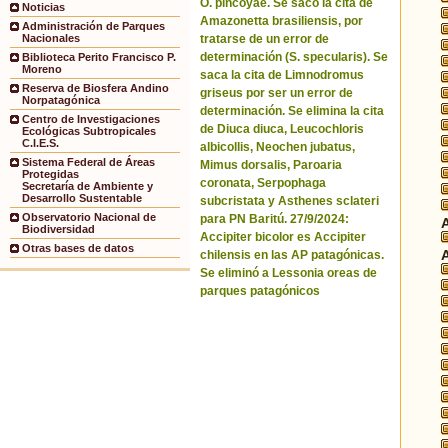
O. pincoyae. Se sacó la cita de
Noticias
Amazonetta brasiliensis, por
Administración de Parques
tratarse de un error de
Nacionales
determinación (S. specularis). Se
Biblioteca Perito Francisco P.
Moreno
saca la cita de Limnodromus
Reserva de Biosfera Andino
griseus por ser un error de
Norpatagónica
determinación. Se elimina la cita
Centro de Investigaciones
de Diuca diuca, Leucochloris
Ecológicas Subtropicales
C.I.E.S.
albicollis, Neochen jubatus,
Sistema Federal de Áreas
Mimus dorsalis, Paroaria
Protegidas
coronata, Serpophaga
Secretaría de Ambiente y
Desarrollo Sustentable
subcristata y Asthenes sclateri
Observatorio Nacional de
para PN Baritú. 27/9/2024:
Biodiversidad
Accipiter bicolor es Accipiter
Otras bases de datos
chilensis en las AP patagónicas.
Se eliminó a Lessonia oreas de
parques patagónicos