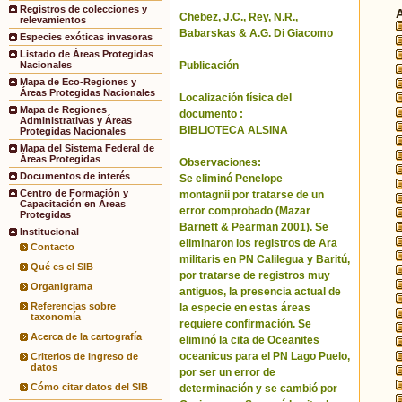
Registros de colecciones y
Chebez, J.C., Rey, N.R.,
relevamientos
Babarskas & A.G. Di Giacomo
Especies exóticas invasoras
Listado de Áreas Protegidas
Publicación
Nacionales
Mapa de Eco-Regiones y
Áreas Protegidas Nacionales
Localización física del
Mapa de Regiones
documento :
Administrativas y Áreas
BIBLIOTECA ALSINA
Protegidas Nacionales
Mapa del Sistema Federal de
Áreas Protegidas
Observaciones:
Documentos de interés
Se eliminó Penelope
Centro de Formación y
montagnii por tratarse de un
Capacitación en Áreas
error comprobado (Mazar
Protegidas
Barnett & Pearman 2001). Se
Institucional
eliminaron los registros de Ara
Contacto
militaris en PN Calilegua y Baritú,
Qué es el SIB
por tratarse de registros muy
Organigrama
antiguos, la presencia actual de
Referencias sobre
la especie en estas áreas
taxonomía
requiere confirmación. Se
Acerca de la cartografía
eliminó la cita de Oceanites
oceanicus para el PN Lago Puelo,
Criterios de ingreso de
datos
por ser un error de
Cómo citar datos del SIB
determinación y se cambió por