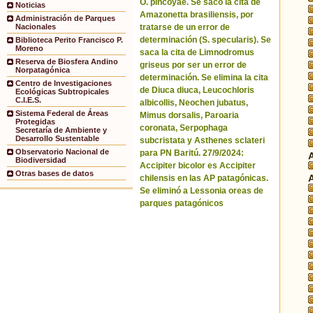
O. pincoyae. Se sacó la cita de
Noticias
Amazonetta brasiliensis, por
Administración de Parques
tratarse de un error de
Nacionales
determinación (S. specularis). Se
Biblioteca Perito Francisco P.
Moreno
saca la cita de Limnodromus
Reserva de Biosfera Andino
griseus por ser un error de
Norpatagónica
determinación. Se elimina la cita
Centro de Investigaciones
de Diuca diuca, Leucochloris
Ecológicas Subtropicales
C.I.E.S.
albicollis, Neochen jubatus,
Sistema Federal de Áreas
Mimus dorsalis, Paroaria
Protegidas
coronata, Serpophaga
Secretaría de Ambiente y
Desarrollo Sustentable
subcristata y Asthenes sclateri
Observatorio Nacional de
para PN Baritú. 27/9/2024:
Biodiversidad
Accipiter bicolor es Accipiter
Otras bases de datos
chilensis en las AP patagónicas.
Se eliminó a Lessonia oreas de
parques patagónicos