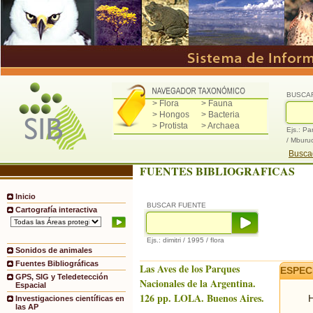
BUSCA
> Flora
> Fauna
> Hongos
> Bacteria
> Protista
> Archaea
Ejs.: Pa
/ Mburu
Buscad
FUENTES BIBLIOGRAFICAS
Inicio
BUSCAR FUENTE
Cartografía interactiva
Ejs.: dimitri / 1995 / flora
Sonidos de animales
Fuentes Bibliográficas
Las Aves de los Parques
ESPEC
GPS, SIG y Teledetección
Nacionales de la Argentina.
Espacial
126 pp. LOLA. Buenos Aires.
H
Investigaciones científicas en
las AP