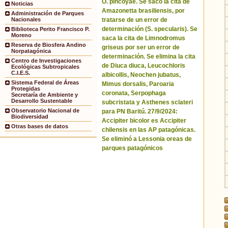
O. pincoyae. Se sacó la cita de
Noticias
Amazonetta brasiliensis, por
Administración de Parques
tratarse de un error de
Nacionales
determinación (S. specularis). Se
Biblioteca Perito Francisco P.
Moreno
saca la cita de Limnodromus
Reserva de Biosfera Andino
griseus por ser un error de
Norpatagónica
determinación. Se elimina la cita
Centro de Investigaciones
de Diuca diuca, Leucochloris
Ecológicas Subtropicales
C.I.E.S.
albicollis, Neochen jubatus,
Sistema Federal de Áreas
Mimus dorsalis, Paroaria
Protegidas
coronata, Serpophaga
Secretaría de Ambiente y
Desarrollo Sustentable
subcristata y Asthenes sclateri
Observatorio Nacional de
para PN Baritú. 27/9/2024:
Biodiversidad
Accipiter bicolor es Accipiter
Otras bases de datos
chilensis en las AP patagónicas.
Se eliminó a Lessonia oreas de
parques patagónicos