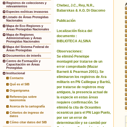
Registros de colecciones y
Chebez, J.C., Rey, N.R.,
relevamientos
Babarskas & A.G. Di Giacomo
Especies exóticas invasoras
Listado de Áreas Protegidas
Publicación
Nacionales
Mapa de Eco-Regiones y
Áreas Protegidas Nacionales
Localización física del
Mapa de Regiones
documento :
Administrativas y Áreas
BIBLIOTECA ALSINA
Protegidas Nacionales
Mapa del Sistema Federal de
Áreas Protegidas
Observaciones:
Documentos de interés
Se eliminó Penelope
Centro de Formación y
montagnii por tratarse de un
Capacitación en Áreas
error comprobado (Mazar
Protegidas
Barnett & Pearman 2001). Se
Institucional
eliminaron los registros de Ara
Contacto
militaris en PN Calilegua y Baritú,
Qué es el SIB
por tratarse de registros muy
Organigrama
antiguos, la presencia actual de
Referencias sobre
la especie en estas áreas
taxonomía
requiere confirmación. Se
Acerca de la cartografía
eliminó la cita de Oceanites
oceanicus para el PN Lago Puelo,
Criterios de ingreso de
datos
por ser un error de
Cómo citar datos del SIB
determinación y se cambió por