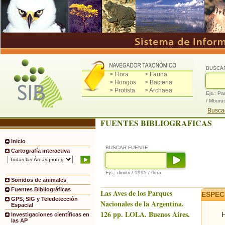
BUSCA
> Flora
> Fauna
> Hongos
> Bacteria
> Protista
> Archaea
Ejs.: Pa
/ Mburu
Buscad
FUENTES BIBLIOGRAFICAS
Inicio
BUSCAR FUENTE
Cartografía interactiva
Ejs.: dimitri / 1995 / flora
Sonidos de animales
Fuentes Bibliográficas
Las Aves de los Parques
ESPEC
GPS, SIG y Teledetección
Nacionales de la Argentina.
Espacial
126 pp. LOLA. Buenos Aires.
H
Investigaciones científicas en
las AP