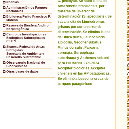
O. pincoyae. Se sacó la cita de
Noticias
Amazonetta brasiliensis, por
Administración de Parques
tratarse de un error de
Nacionales
determinación (S. specularis). Se
Biblioteca Perito Francisco P.
Moreno
saca la cita de Limnodromus
Reserva de Biosfera Andino
griseus por ser un error de
Norpatagónica
determinación. Se elimina la cita
Centro de Investigaciones
de Diuca diuca, Leucochloris
Ecológicas Subtropicales
C.I.E.S.
albicollis, Neochen jubatus,
Sistema Federal de Áreas
Mimus dorsalis, Paroaria
Protegidas
coronata, Serpophaga
Secretaría de Ambiente y
Desarrollo Sustentable
subcristata y Asthenes sclateri
Observatorio Nacional de
para PN Baritú. 27/9/2024:
Biodiversidad
Accipiter bicolor es Accipiter
Otras bases de datos
chilensis en las AP patagónicas.
Se eliminó a Lessonia oreas de
parques patagónicos