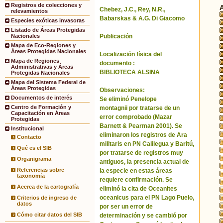
Registros de colecciones y
Chebez, J.C., Rey, N.R.,
relevamientos
Babarskas & A.G. Di Giacomo
Especies exóticas invasoras
Listado de Áreas Protegidas
Publicación
Nacionales
Mapa de Eco-Regiones y
Áreas Protegidas Nacionales
Localización física del
Mapa de Regiones
documento :
Administrativas y Áreas
BIBLIOTECA ALSINA
Protegidas Nacionales
Mapa del Sistema Federal de
Áreas Protegidas
Observaciones:
Documentos de interés
Se eliminó Penelope
Centro de Formación y
montagnii por tratarse de un
Capacitación en Áreas
error comprobado (Mazar
Protegidas
Barnett & Pearman 2001). Se
Institucional
eliminaron los registros de Ara
Contacto
militaris en PN Calilegua y Baritú,
Qué es el SIB
por tratarse de registros muy
Organigrama
antiguos, la presencia actual de
Referencias sobre
la especie en estas áreas
taxonomía
requiere confirmación. Se
Acerca de la cartografía
eliminó la cita de Oceanites
oceanicus para el PN Lago Puelo,
Criterios de ingreso de
datos
por ser un error de
Cómo citar datos del SIB
determinación y se cambió por