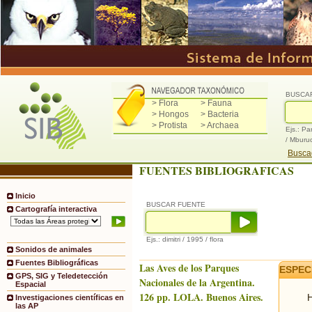
BUSCA
> Flora
> Fauna
> Hongos
> Bacteria
> Protista
> Archaea
Ejs.: Pa
/ Mburu
Buscad
FUENTES BIBLIOGRAFICAS
Inicio
BUSCAR FUENTE
Cartografía interactiva
Ejs.: dimitri / 1995 / flora
Sonidos de animales
Fuentes Bibliográficas
Las Aves de los Parques
ESPEC
GPS, SIG y Teledetección
Nacionales de la Argentina.
Espacial
126 pp. LOLA. Buenos Aires.
H
Investigaciones científicas en
las AP