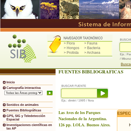
BUSCA
> Flora
> Fauna
> Hongos
> Bacteria
> Protista
> Archaea
Ejs.: Pa
/ Mburu
Buscad
FUENTES BIBLIOGRAFICAS
Inicio
BUSCAR FUENTE
Cartografía interactiva
Ejs.: dimitri / 1995 / flora
Sonidos de animales
Fuentes Bibliográficas
Las Aves de los Parques
ESPEC
GPS, SIG y Teledetección
Nacionales de la Argentina.
Espacial
126 pp. LOLA. Buenos Aires.
H
Investigaciones científicas en
las AP