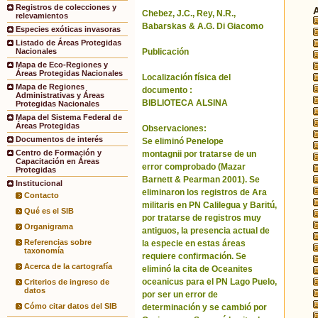
Registros de colecciones y
Chebez, J.C., Rey, N.R.,
relevamientos
Babarskas & A.G. Di Giacomo
Especies exóticas invasoras
Listado de Áreas Protegidas
Publicación
Nacionales
Mapa de Eco-Regiones y
Áreas Protegidas Nacionales
Localización física del
Mapa de Regiones
documento :
Administrativas y Áreas
BIBLIOTECA ALSINA
Protegidas Nacionales
Mapa del Sistema Federal de
Áreas Protegidas
Observaciones:
Documentos de interés
Se eliminó Penelope
Centro de Formación y
montagnii por tratarse de un
Capacitación en Áreas
error comprobado (Mazar
Protegidas
Barnett & Pearman 2001). Se
Institucional
eliminaron los registros de Ara
Contacto
militaris en PN Calilegua y Baritú,
Qué es el SIB
por tratarse de registros muy
Organigrama
antiguos, la presencia actual de
Referencias sobre
la especie en estas áreas
taxonomía
requiere confirmación. Se
Acerca de la cartografía
eliminó la cita de Oceanites
oceanicus para el PN Lago Puelo,
Criterios de ingreso de
datos
por ser un error de
Cómo citar datos del SIB
determinación y se cambió por