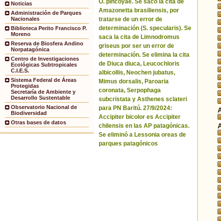
O. pincoyae. Se sacó la cita de
Noticias
Amazonetta brasiliensis, por
Administración de Parques
tratarse de un error de
Nacionales
determinación (S. specularis). Se
Biblioteca Perito Francisco P.
Moreno
saca la cita de Limnodromus
Reserva de Biosfera Andino
griseus por ser un error de
Norpatagónica
determinación. Se elimina la cita
Centro de Investigaciones
de Diuca diuca, Leucochloris
Ecológicas Subtropicales
C.I.E.S.
albicollis, Neochen jubatus,
Sistema Federal de Áreas
Mimus dorsalis, Paroaria
Protegidas
coronata, Serpophaga
Secretaría de Ambiente y
Desarrollo Sustentable
subcristata y Asthenes sclateri
Observatorio Nacional de
para PN Baritú. 27/9/2024:
Biodiversidad
Accipiter bicolor es Accipiter
Otras bases de datos
chilensis en las AP patagónicas.
Se eliminó a Lessonia oreas de
parques patagónicos