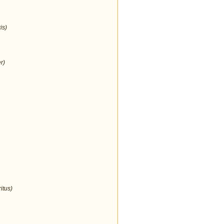
is)
r)
itus)