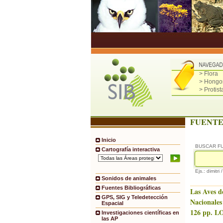
> Flora
> Hongo
> Protist
FUENTE
Inicio
BUSCAR F
Cartografía interactiva
Ejs.: dimitri 
Sonidos de animales
Fuentes Bibliográficas
Las Aves d
GPS, SIG y Teledetección
Nacionales
Espacial
126 pp. LO
Investigaciones científicas en
las AP