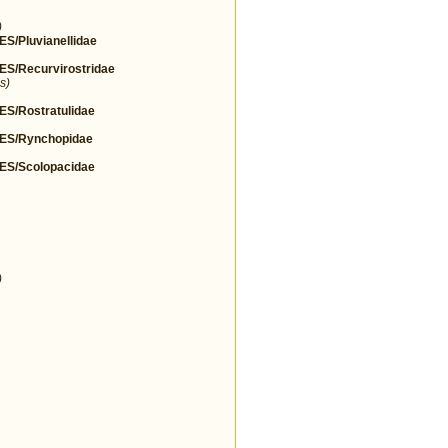
)
Pluvianellidae
/Recurvirostridae
s)
/Rostratulidae
S/Rynchopidae
S/Scolopacidae
)