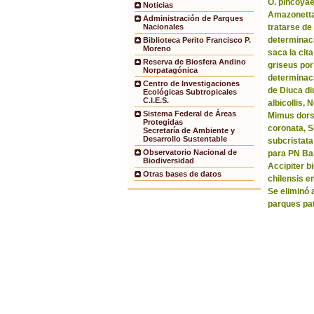
O. pincoyae
Noticias
Amazonetta 
Administración de Parques
tratarse de
Nacionales
determinaci
Biblioteca Perito Francisco P.
Moreno
saca la ci
Reserva de Biosfera Andino
griseus por
Norpatagónica
determinaci
Centro de Investigaciones
de Diuca di
Ecológicas Subtropicales
C.I.E.S.
albicollis,
Sistema Federal de Áreas
Mimus dorsa
Protegidas
coronata, 
Secretaría de Ambiente y
Desarrollo Sustentable
subcristata
Observatorio Nacional de
para PN Bar
Biodiversidad
Accipiter b
Otras bases de datos
chilensis e
Se eliminó 
parques pa