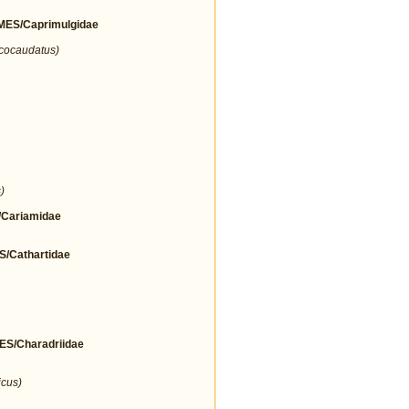
ES/Caprimulgidae
icocaudatus)
)
Cariamidae
Cathartidae
/Charadriidae
icus)