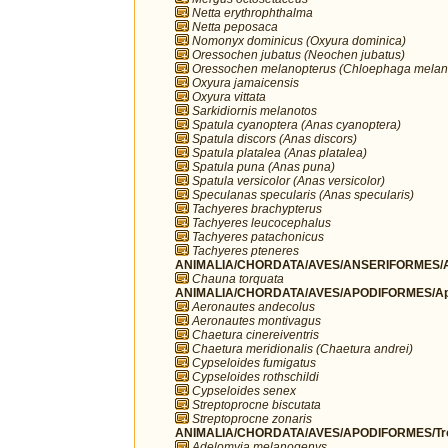
Netta erythrophthalma
Netta peposaca
Nomonyx dominicus (Oxyura dominica)
Oressochen jubatus (Neochen jubatus)
Oressochen melanopterus (Chloephaga melan
Oxyura jamaicensis
Oxyura vittata
Sarkidiornis melanotos
Spatula cyanoptera (Anas cyanoptera)
Spatula discors (Anas discors)
Spatula platalea (Anas platalea)
Spatula puna (Anas puna)
Spatula versicolor (Anas versicolor)
Speculanas specularis (Anas specularis)
Tachyeres brachypterus
Tachyeres leucocephalus
Tachyeres patachonicus
Tachyeres pteneres
ANIMALIA/CHORDATA/AVES/ANSERIFORMES/A
Chauna torquata
ANIMALIA/CHORDATA/AVES/APODIFORMES/Ap
Aeronautes andecolus
Aeronautes montivagus
Chaetura cinereiventris
Chaetura meridionalis (Chaetura andrei)
Cypseloides fumigatus
Cypseloides rothschildi
Cypseloides senex
Streptoprocne biscutata
Streptoprocne zonaris
ANIMALIA/CHORDATA/AVES/APODIFORMES/Troc
Adelomyia melanogenys