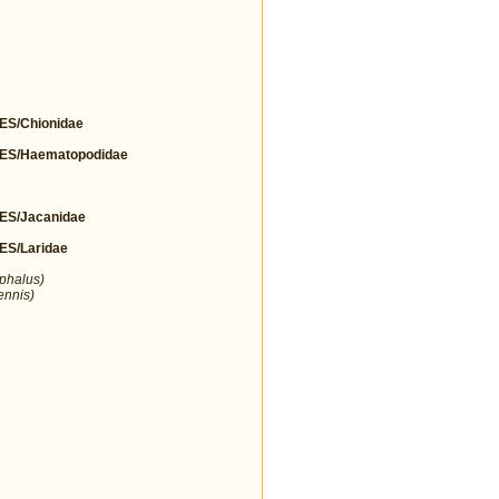
S/Chionidae
S/Haematopodidae
S/Jacanidae
S/Laridae
ephalus)
ennis)