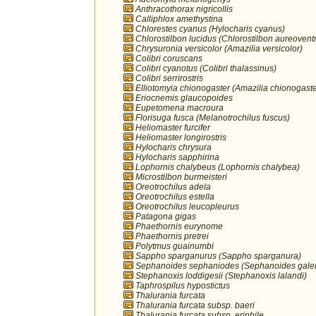
Anthracothorax nigricollis
Calliphlox amethystina
Chlorestes cyanus (Hylocharis cyanus)
Chlorostilbon lucidus (Chlorostilbon aureoventr
Chrysuronia versicolor (Amazilia versicolor)
Colibri coruscans
Colibri cyanotus (Colibri thalassinus)
Colibri serrirostris
Elliotomyia chionogaster (Amazilia chionogaste
Eriocnemis glaucopoides
Eupetomena macroura
Florisuga fusca (Melanotrochilus fuscus)
Heliomaster furcifer
Heliomaster longirostris
Hylocharis chrysura
Hylocharis sapphirina
Lophornis chalybeus (Lophornis chalybea)
Microstilbon burmeisteri
Oreotrochilus adela
Oreotrochilus estella
Oreotrochilus leucopleurus
Patagona gigas
Phaethornis eurynome
Phaethornis pretrei
Polytmus guainumbi
Sappho sparganurus (Sappho sparganura)
Sephanoides sephaniodes (Sephanoides galer
Stephanoxis loddigesii (Stephanoxis lalandi)
Taphrospilus hypostictus
Thalurania furcata
Thalurania furcata subsp. baeri
Thalurania furcata subsp. eriphile