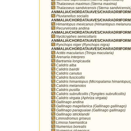
Thalasseus maximus (Sterna maxima)
Thalasseus sandvicensis (Sterna sandvicensis
ANIMALIA/CHORDATA/AVES/CHARADRIIFORMES/
Pluvianellus socialis
ANIMALIA/CHORDATA/AVES/CHARADRIIFORMES
Himantopus mexicanus (Himantopus melanuru
Recurvirostra andina
ANIMALIA/CHORDATA/AVES/CHARADRIIFORMES
Nycticryphes semicollaris
ANIMALIA/CHORDATA/AVES/CHARADRIIFORME
Rynchops niger (Rynchops nigra)
ANIMALIA/CHORDATA/AVES/CHARADRIIFORME
Actitis macularius (Tringa macularia)
Arenaria interpres
Bartramia longicauda
Calidris alba
Calidris bairdii
Calidris canutus
Calidris fuscicollis
Calidris himantopus (Micropalama himantopus
Calidris melanotos
Calidris pusilla
Calidris subruficollis (Tryngites subruficollis)
Calidris virgata (Aphriza virgata)
Gallinago andina
Gallinago magellanica (Gallinago gallinago)
Gallinago paraguaiae (Gallinago gallinago)
Gallinago stricklandii
Limnodromus griseus
Limosa haemastica
Numenius borealis
Numenius phaeopus