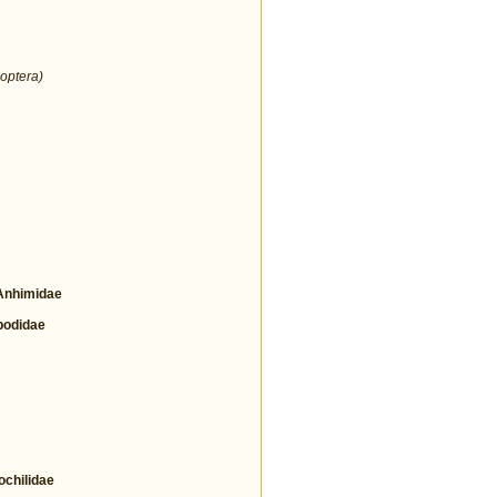
optera)
nhimidae
odidae
hilidae