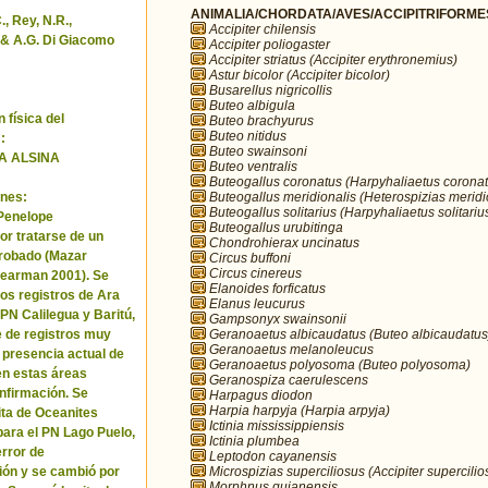
ANIMALIA/CHORDATA/AVES/ACCIPITRIFORMES/
, Rey, N.R.,
Accipiter chilensis
& A.G. Di Giacomo
Accipiter poliogaster
Accipiter striatus (Accipiter erythronemius)
Astur bicolor (Accipiter bicolor)
Busarellus nigricollis
Buteo albigula
 física del
Buteo brachyurus
Buteo nitidus
:
Buteo swainsoni
A ALSINA
Buteo ventralis
Buteogallus coronatus (Harpyhaliaetus coronat
Buteogallus meridionalis (Heterospizias meridi
nes:
Buteogallus solitarius (Harpyhaliaetus solitariu
 Penelope
Buteogallus urubitinga
or tratarse de un
Chondrohierax uncinatus
robado (Mazar
Circus buffoni
Circus cinereus
Pearman 2001). Se
Elanoides forficatus
los registros de Ara
Elanus leucurus
 PN Calilegua y Baritú,
Gampsonyx swainsonii
Geranoaetus albicaudatus (Buteo albicaudatus
e de registros muy
Geranoaetus melanoleucus
a presencia actual de
Geranoaetus polyosoma (Buteo polyosoma)
en estas áreas
Geranospiza caerulescens
nfirmación. Se
Harpagus diodon
Harpia harpyja (Harpia arpyja)
cita de Oceanites
Ictinia mississippiensis
ara el PN Lago Puelo,
Ictinia plumbea
error de
Leptodon cayanensis
Microspizias superciliosus (Accipiter supercilio
ión y se cambió por
Morphnus guianensis