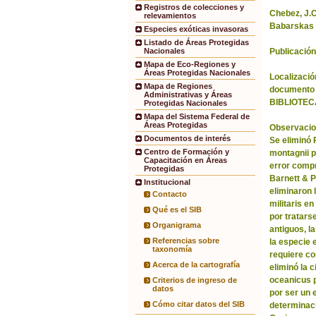
Registros de colecciones y
Chebez, J.C.
relevamientos
Babarskas 
Especies exóticas invasoras
Listado de Áreas Protegidas
Publicación
Nacionales
Mapa de Eco-Regiones y
Áreas Protegidas Nacionales
Localización
Mapa de Regiones
documento 
Administrativas y Áreas
BIBLIOTEC
Protegidas Nacionales
Mapa del Sistema Federal de
Áreas Protegidas
Observacio
Documentos de interés
Se eliminó
Centro de Formación y
montagnii p
Capacitación en Áreas
error comp
Protegidas
Barnett & 
Institucional
eliminaron 
Contacto
militaris en
Qué es el SIB
por tratars
Organigrama
antiguos, l
Referencias sobre
la especie 
taxonomía
requiere co
Acerca de la cartografía
eliminó la 
oceanicus p
Criterios de ingreso de
datos
por ser un 
Cómo citar datos del SIB
determinac