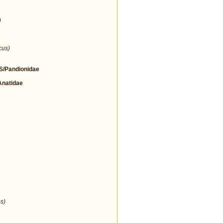
)
cus)
/Pandionidae
natidae
s)