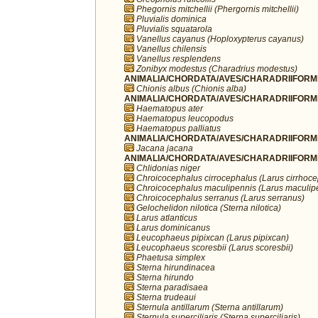
Phegornis mitchellii (Phergornis mitchellii)
Pluvialis dominica
Pluvialis squatarola
Vanellus cayanus (Hoploxypterus cayanus)
Vanellus chilensis
Vanellus resplendens
Zonibyx modestus (Charadrius modestus)
ANIMALIA/CHORDATA/AVES/CHARADRIIFORME
Chionis albus (Chionis alba)
ANIMALIA/CHORDATA/AVES/CHARADRIIFORME
Haematopus ater
Haematopus leucopodus
Haematopus palliatus
ANIMALIA/CHORDATA/AVES/CHARADRIIFORME
Jacana jacana
ANIMALIA/CHORDATA/AVES/CHARADRIIFORME
Chlidonias niger
Chroicocephalus cirrocephalus (Larus cirrhoc
Chroicocephalus maculipennis (Larus maculip
Chroicocephalus serranus (Larus serranus)
Gelochelidon nilotica (Sterna nilotica)
Larus atlanticus
Larus dominicanus
Leucophaeus pipixcan (Larus pipixcan)
Leucophaeus scoresbii (Larus scoresbii)
Phaetusa simplex
Sterna hirundinacea
Sterna hirundo
Sterna paradisaea
Sterna trudeaui
Sternula antillarum (Sterna antillarum)
Sternula superciliaris (Sterna superciliaris)