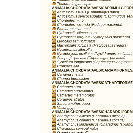
Thalurania glaucopis
ANIMALIA/CHORDATA/AVES/CAPRIMULGIFORM
Antrostomus rufus (Caprimulgus rufus)
Antrostomus sericocaudatus (Caprimulgus ser
Chordeiles minor
Chordeiles nacunda (Podager nacunda)
Eleothreptus anomalus
Hydropsalis climacocerca
Hydropsalis torquata (Hydropsalis brasiliana)
Lurocalis semitorquatus
Macropsalis forcipata (Macropsalis creagra)
Nyctidromus albicollis
Nyctiphrynus ocellatus (Nyctidromus ocellatus)
Setopagis parvula (Caprimulgus parvulus)
Systellura longirostris (Caprimulgus longirostris
Uropsalis lyra
ANIMALIA/CHORDATA/AVES/CARIAMIFORMES/
Cariama cristata
Chunga burmeisteri
ANIMALIA/CHORDATA/AVES/CATHARTIFORMES/
Cathartes aura
Cathartes burrovianus
Cathartes melambrotus
Coragyps atratus
Sarcoramphus papa
Vultur gryphus
ANIMALIA/CHORDATA/AVES/CHARADRIIFORMES
Anarhynchus alticola (Charadrius alticola)
Anarhynchus collaris (Charadrius collaris)
Anarhynchus falklandicus (Charadrius falkland
Charadrius semipalmatus
Oreopholus ruficollis