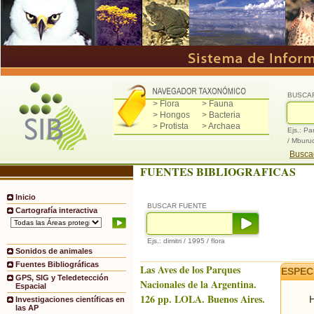
BUSCA
> Flora
> Fauna
> Hongos
> Bacteria
> Protista
> Archaea
Ejs.: Pa
/ Mburu
Buscad
FUENTES BIBLIOGRAFICAS
Inicio
BUSCAR FUENTE
Cartografía interactiva
Ejs.: dimitri / 1995 / flora
Sonidos de animales
Fuentes Bibliográficas
Las Aves de los Parques
ESPEC
GPS, SIG y Teledetección
Nacionales de la Argentina.
Espacial
126 pp. LOLA. Buenos Aires.
H
Investigaciones científicas en
las AP