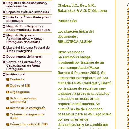
Registros de colecciones y
Chebez, J.C., Rey, N.R.,
relevamientos
Babarskas & A.G. Di Giacomo
Especies exóticas invasoras
Listado de Áreas Protegidas
Publicación
Nacionales
Mapa de Eco-Regiones y
Áreas Protegidas Nacionales
Localización física del
Mapa de Regiones
documento :
Administrativas y Áreas
BIBLIOTECA ALSINA
Protegidas Nacionales
Mapa del Sistema Federal de
Áreas Protegidas
Observaciones:
Documentos de interés
Se eliminó Penelope
Centro de Formación y
montagnii por tratarse de un
Capacitación en Áreas
error comprobado (Mazar
Protegidas
Barnett & Pearman 2001). Se
Institucional
eliminaron los registros de Ara
Contacto
militaris en PN Calilegua y Baritú,
Qué es el SIB
por tratarse de registros muy
Organigrama
antiguos, la presencia actual de
Referencias sobre
la especie en estas áreas
taxonomía
requiere confirmación. Se
Acerca de la cartografía
eliminó la cita de Oceanites
oceanicus para el PN Lago Puelo,
Criterios de ingreso de
datos
por ser un error de
Cómo citar datos del SIB
determinación y se cambió por