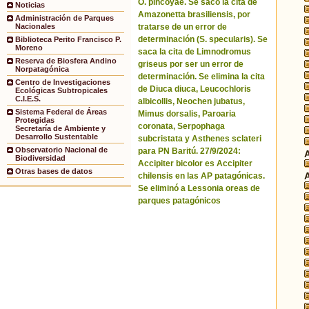
O. pincoyae. Se sacó la cita de
Noticias
Amazonetta brasiliensis, por
Administración de Parques
tratarse de un error de
Nacionales
determinación (S. specularis). Se
Biblioteca Perito Francisco P.
Moreno
saca la cita de Limnodromus
Reserva de Biosfera Andino
griseus por ser un error de
Norpatagónica
determinación. Se elimina la cita
Centro de Investigaciones
de Diuca diuca, Leucochloris
Ecológicas Subtropicales
C.I.E.S.
albicollis, Neochen jubatus,
Sistema Federal de Áreas
Mimus dorsalis, Paroaria
Protegidas
coronata, Serpophaga
Secretaría de Ambiente y
Desarrollo Sustentable
subcristata y Asthenes sclateri
Observatorio Nacional de
para PN Baritú. 27/9/2024:
Biodiversidad
Accipiter bicolor es Accipiter
Otras bases de datos
chilensis en las AP patagónicas.
Se eliminó a Lessonia oreas de
parques patagónicos