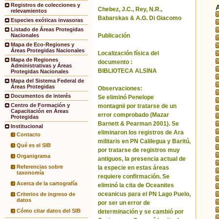
Registros de colecciones y
Chebez, J.C., Rey, N.R.,
relevamientos
Babarskas & A.G. Di Giacomo
Especies exóticas invasoras
Listado de Áreas Protegidas
Publicación
Nacionales
Mapa de Eco-Regiones y
Áreas Protegidas Nacionales
Localización física del
Mapa de Regiones
documento :
Administrativas y Áreas
BIBLIOTECA ALSINA
Protegidas Nacionales
Mapa del Sistema Federal de
Áreas Protegidas
Observaciones:
Documentos de interés
Se eliminó Penelope
Centro de Formación y
montagnii por tratarse de un
Capacitación en Áreas
error comprobado (Mazar
Protegidas
Barnett & Pearman 2001). Se
Institucional
eliminaron los registros de Ara
Contacto
militaris en PN Calilegua y Baritú,
Qué es el SIB
por tratarse de registros muy
Organigrama
antiguos, la presencia actual de
Referencias sobre
la especie en estas áreas
taxonomía
requiere confirmación. Se
Acerca de la cartografía
eliminó la cita de Oceanites
oceanicus para el PN Lago Puelo,
Criterios de ingreso de
datos
por ser un error de
Cómo citar datos del SIB
determinación y se cambió por