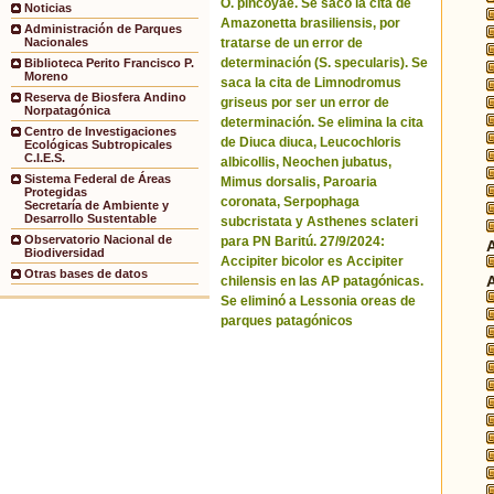
O. pincoyae. Se sacó la cita de
Noticias
Amazonetta brasiliensis, por
Administración de Parques
tratarse de un error de
Nacionales
determinación (S. specularis). Se
Biblioteca Perito Francisco P.
Moreno
saca la cita de Limnodromus
Reserva de Biosfera Andino
griseus por ser un error de
Norpatagónica
determinación. Se elimina la cita
Centro de Investigaciones
de Diuca diuca, Leucochloris
Ecológicas Subtropicales
C.I.E.S.
albicollis, Neochen jubatus,
Sistema Federal de Áreas
Mimus dorsalis, Paroaria
Protegidas
coronata, Serpophaga
Secretaría de Ambiente y
Desarrollo Sustentable
subcristata y Asthenes sclateri
Observatorio Nacional de
para PN Baritú. 27/9/2024:
Biodiversidad
Accipiter bicolor es Accipiter
Otras bases de datos
chilensis en las AP patagónicas.
Se eliminó a Lessonia oreas de
parques patagónicos