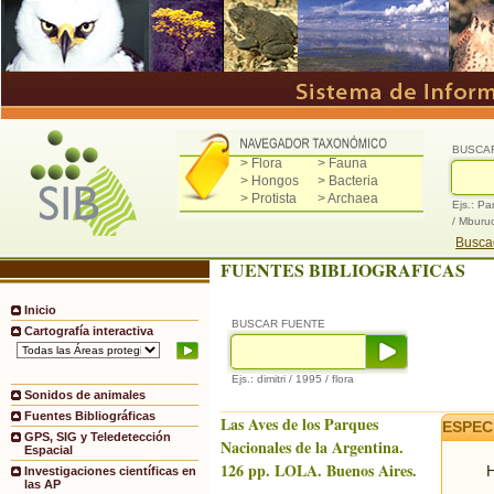
BUSCA
> Flora
> Fauna
> Hongos
> Bacteria
> Protista
> Archaea
Ejs.: Pa
/ Mburu
Buscad
FUENTES BIBLIOGRAFICAS
Inicio
BUSCAR FUENTE
Cartografía interactiva
Ejs.: dimitri / 1995 / flora
Sonidos de animales
Fuentes Bibliográficas
Las Aves de los Parques
ESPEC
GPS, SIG y Teledetección
Nacionales de la Argentina.
Espacial
126 pp. LOLA. Buenos Aires.
H
Investigaciones científicas en
las AP