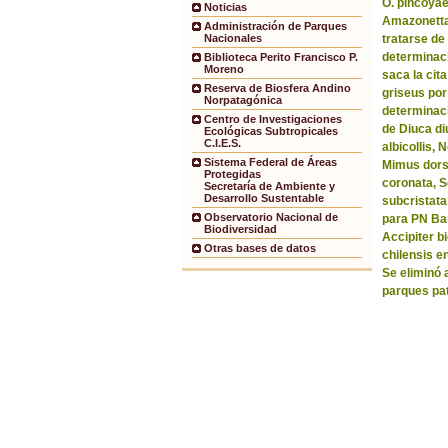
O. pincoyae
Noticias
Amazonetta 
Administración de Parques
tratarse de
Nacionales
determinaci
Biblioteca Perito Francisco P.
Moreno
saca la ci
Reserva de Biosfera Andino
griseus por
Norpatagónica
determinaci
Centro de Investigaciones
de Diuca di
Ecológicas Subtropicales
C.I.E.S.
albicollis,
Sistema Federal de Áreas
Mimus dorsa
Protegidas
coronata, 
Secretaría de Ambiente y
Desarrollo Sustentable
subcristata
Observatorio Nacional de
para PN Bar
Biodiversidad
Accipiter b
Otras bases de datos
chilensis e
Se eliminó 
parques pa