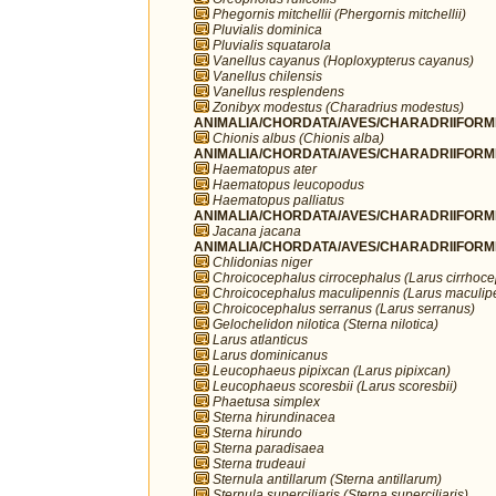
Phegornis mitchellii (Phergornis mitchellii)
Pluvialis dominica
Pluvialis squatarola
Vanellus cayanus (Hoploxypterus cayanus)
Vanellus chilensis
Vanellus resplendens
Zonibyx modestus (Charadrius modestus)
ANIMALIA/CHORDATA/AVES/CHARADRIIFORME
Chionis albus (Chionis alba)
ANIMALIA/CHORDATA/AVES/CHARADRIIFORME
Haematopus ater
Haematopus leucopodus
Haematopus palliatus
ANIMALIA/CHORDATA/AVES/CHARADRIIFORME
Jacana jacana
ANIMALIA/CHORDATA/AVES/CHARADRIIFORME
Chlidonias niger
Chroicocephalus cirrocephalus (Larus cirrhoc
Chroicocephalus maculipennis (Larus maculip
Chroicocephalus serranus (Larus serranus)
Gelochelidon nilotica (Sterna nilotica)
Larus atlanticus
Larus dominicanus
Leucophaeus pipixcan (Larus pipixcan)
Leucophaeus scoresbii (Larus scoresbii)
Phaetusa simplex
Sterna hirundinacea
Sterna hirundo
Sterna paradisaea
Sterna trudeaui
Sternula antillarum (Sterna antillarum)
Sternula superciliaris (Sterna superciliaris)