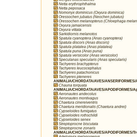
Netta erythrophthalma
Netta peposaca
Nomonyx dominicus (Oxyura dominica)
Oressochen jubatus (Neochen jubatus)
Oressochen melanopterus (Chloephaga melan
Oxyura jamaicensis
Oxyura vittata
Sarkidiornis melanotos
Spatula cyanoptera (Anas cyanoptera)
Spatula discors (Anas discors)
Spatula platalea (Anas platalea)
Spatula puna (Anas puna)
Spatula versicolor (Anas versicolor)
Speculanas specularis (Anas specularis)
Tachyeres brachypterus
Tachyeres leucocephalus
Tachyeres patachonicus
Tachyeres pteneres
ANIMALIA/CHORDATA/AVES/ANSERIFORMES/A
Chauna torquata
ANIMALIA/CHORDATA/AVES/APODIFORMES/Ap
Aeronautes andecolus
Aeronautes montivagus
Chaetura cinereiventris
Chaetura meridionalis (Chaetura andrei)
Cypseloides fumigatus
Cypseloides rothschildi
Cypseloides senex
Streptoprocne biscutata
Streptoprocne zonaris
ANIMALIA/CHORDATA/AVES/APODIFORMES/Troc
Adelomyia melanogenys