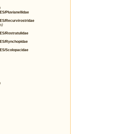
)
Pluvianellidae
/Recurvirostridae
s)
/Rostratulidae
S/Rynchopidae
S/Scolopacidae
)