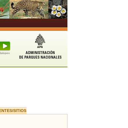
udalopex
ENTES/SITIOS