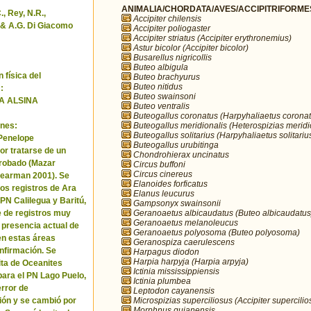
ANIMALIA/CHORDATA/AVES/ACCIPITRIFORMES/
, Rey, N.R.,
Accipiter chilensis
& A.G. Di Giacomo
Accipiter poliogaster
Accipiter striatus (Accipiter erythronemius)
Astur bicolor (Accipiter bicolor)
Busarellus nigricollis
Buteo albigula
 física del
Buteo brachyurus
Buteo nitidus
:
Buteo swainsoni
A ALSINA
Buteo ventralis
Buteogallus coronatus (Harpyhaliaetus coronat
Buteogallus meridionalis (Heterospizias meridi
nes:
Buteogallus solitarius (Harpyhaliaetus solitariu
 Penelope
Buteogallus urubitinga
or tratarse de un
Chondrohierax uncinatus
robado (Mazar
Circus buffoni
Circus cinereus
Pearman 2001). Se
Elanoides forficatus
los registros de Ara
Elanus leucurus
 PN Calilegua y Baritú,
Gampsonyx swainsonii
Geranoaetus albicaudatus (Buteo albicaudatus
e de registros muy
Geranoaetus melanoleucus
a presencia actual de
Geranoaetus polyosoma (Buteo polyosoma)
en estas áreas
Geranospiza caerulescens
nfirmación. Se
Harpagus diodon
Harpia harpyja (Harpia arpyja)
cita de Oceanites
Ictinia mississippiensis
ara el PN Lago Puelo,
Ictinia plumbea
error de
Leptodon cayanensis
Microspizias superciliosus (Accipiter supercilio
ión y se cambió por
Morphnus guianensis