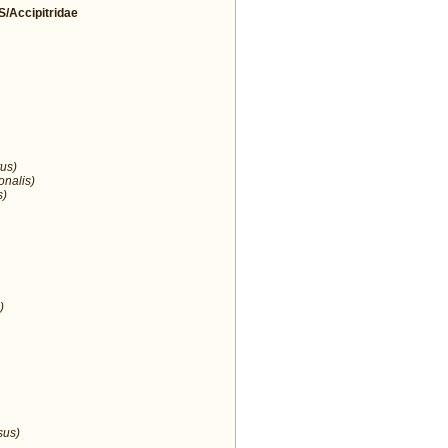
Accipitridae
us)
onalis)
s)
)
sus)