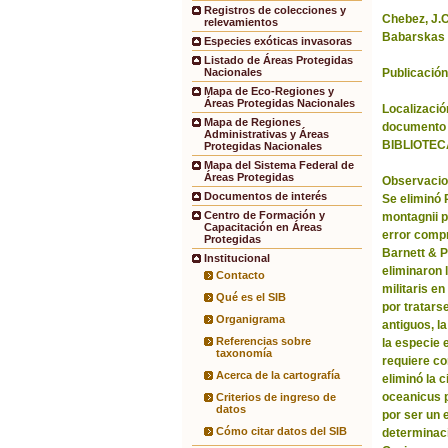
Registros de colecciones y
Chebez, J.C.
relevamientos
Babarskas 
Especies exóticas invasoras
Listado de Áreas Protegidas
Publicación
Nacionales
Mapa de Eco-Regiones y
Áreas Protegidas Nacionales
Localización
Mapa de Regiones
documento 
Administrativas y Áreas
BIBLIOTEC
Protegidas Nacionales
Mapa del Sistema Federal de
Áreas Protegidas
Observacio
Documentos de interés
Se eliminó
Centro de Formación y
montagnii p
Capacitación en Áreas
error comp
Protegidas
Barnett & 
Institucional
eliminaron 
Contacto
militaris en
Qué es el SIB
por tratars
Organigrama
antiguos, l
Referencias sobre
la especie 
taxonomía
requiere co
Acerca de la cartografía
eliminó la 
oceanicus p
Criterios de ingreso de
datos
por ser un 
Cómo citar datos del SIB
determinac