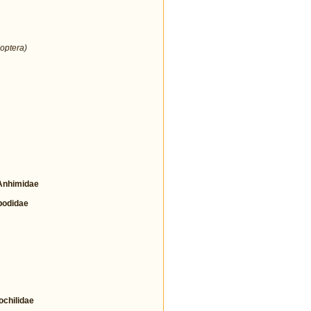
optera)
nhimidae
odidae
hilidae