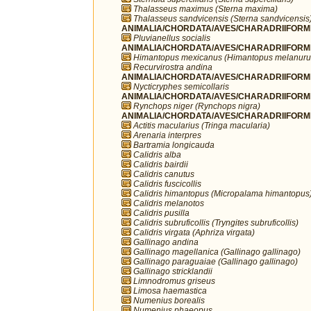
Thalasseus maximus (Sterna maxima)
Thalasseus sandvicensis (Sterna sandvicensis
ANIMALIA/CHORDATA/AVES/CHARADRIIFORMES/
Pluvianellus socialis
ANIMALIA/CHORDATA/AVES/CHARADRIIFORMES
Himantopus mexicanus (Himantopus melanuru
Recurvirostra andina
ANIMALIA/CHORDATA/AVES/CHARADRIIFORMES
Nycticryphes semicollaris
ANIMALIA/CHORDATA/AVES/CHARADRIIFORME
Rynchops niger (Rynchops nigra)
ANIMALIA/CHORDATA/AVES/CHARADRIIFORME
Actitis macularius (Tringa macularia)
Arenaria interpres
Bartramia longicauda
Calidris alba
Calidris bairdii
Calidris canutus
Calidris fuscicollis
Calidris himantopus (Micropalama himantopus
Calidris melanotos
Calidris pusilla
Calidris subruficollis (Tryngites subruficollis)
Calidris virgata (Aphriza virgata)
Gallinago andina
Gallinago magellanica (Gallinago gallinago)
Gallinago paraguaiae (Gallinago gallinago)
Gallinago stricklandii
Limnodromus griseus
Limosa haemastica
Numenius borealis
Numenius phaeopus