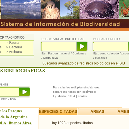
BUSCAR AREAS PROTEGIDAS
BUSCAR ESPECIES
> Fauna
s
> Bacteria
a
> Archaea
Ejs.: Parque nacional / Corrientes
Ejs.: zorro colorado / pse
/ Mburucuya
/ culpaeus
Buscador avanzado de registros biológicos en el SIB
S BIBLIOGRAFICAS
UENTE
Para criterios múltiples simultáneos,
separe las frases con el símbolo |
Ej.: dimitri | 1964 | anales
/ 1995 / flora
e los Parques
ESPECIES CITADAS
AREAS
AMBI
 de la Argentina.
LA. Buenos Aires.
Hay 1023 especies citadas