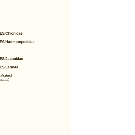
S/Chionidae
S/Haematopodidae
S/Jacanidae
S/Laridae
ephalus)
ennis)