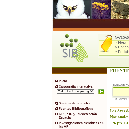
> Flora
> Hongo
> Protist
FUENTE
Inicio
BUSCAR F
Cartografía interactiva
Ejs.: dimitri 
Sonidos de animales
Fuentes Bibliográficas
Las Aves d
GPS, SIG y Teledetección
Nacionales
Espacial
126 pp. LO
Investigaciones científicas en
las AP