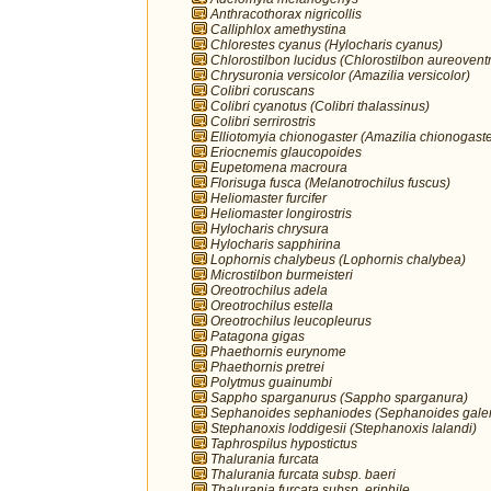
Anthracothorax nigricollis
Calliphlox amethystina
Chlorestes cyanus (Hylocharis cyanus)
Chlorostilbon lucidus (Chlorostilbon aureoventr
Chrysuronia versicolor (Amazilia versicolor)
Colibri coruscans
Colibri cyanotus (Colibri thalassinus)
Colibri serrirostris
Elliotomyia chionogaster (Amazilia chionogaste
Eriocnemis glaucopoides
Eupetomena macroura
Florisuga fusca (Melanotrochilus fuscus)
Heliomaster furcifer
Heliomaster longirostris
Hylocharis chrysura
Hylocharis sapphirina
Lophornis chalybeus (Lophornis chalybea)
Microstilbon burmeisteri
Oreotrochilus adela
Oreotrochilus estella
Oreotrochilus leucopleurus
Patagona gigas
Phaethornis eurynome
Phaethornis pretrei
Polytmus guainumbi
Sappho sparganurus (Sappho sparganura)
Sephanoides sephaniodes (Sephanoides galer
Stephanoxis loddigesii (Stephanoxis lalandi)
Taphrospilus hypostictus
Thalurania furcata
Thalurania furcata subsp. baeri
Thalurania furcata subsp. eriphile