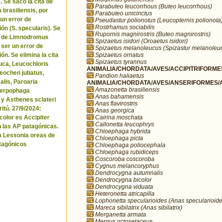
. Se sacó la cita de
Parabuteo leucorrhous (Buteo leucorrhous)
brasiliensis, por
Parabuteo unicinctus
 un error de
Pseudastur polionotus (Leucopternis polionota
Rostrhamus sociabilis
ón (S. specularis). Se
Rupornis magnirostris (Buteo magnirostris)
ta de Limnodromus
Spizaetus isidori (Oroaetus isidori)
 ser un error de
Spizaetus melanoleucus (Spizastur melanoleu
Spizaetus ornatus
ón. Se elimina la cita
Spizaetus tyrannus
uca, Leucochloris
ANIMALIA/CHORDATA/AVES/ACCIPITRIFORMES
 Neochen jubatus,
Pandion haliaetus
lis, Paroaria
ANIMALIA/CHORDATA/AVES/ANSERIFORMES/A
Amazonetta brasiliensis
Serpophaga
Anas bahamensis
 y Asthenes sclateri
Anas flavirostris
itú. 27/9/2024:
Anas georgica
Cairina moschata
icolor es Accipiter
Callonetta leucophrys
n las AP patagónicas.
Chloephaga hybrida
a Lessonia oreas de
Chloephaga picta
tagónicos
Chloephaga poliocephala
Chloephaga rubidiceps
Coscoroba coscoroba
Cygnus melancoryphus
Dendrocygna autumnalis
Dendrocygna bicolor
Dendrocygna viduata
Heteronetta atricapilla
Lophonetta specularioides (Anas specularioide
Mareca sibilatrix (Anas sibilatrix)
Merganetta armata
Mergus octosetaceus