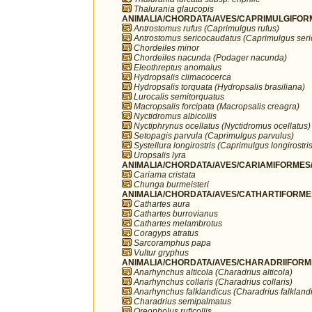
Thalurania glaucopis
ANIMALIA/CHORDATA/AVES/CAPRIMULGIFORM
Antrostomus rufus (Caprimulgus rufus)
Antrostomus sericocaudatus (Caprimulgus ser
Chordeiles minor
Chordeiles nacunda (Podager nacunda)
Eleothreptus anomalus
Hydropsalis climacocerca
Hydropsalis torquata (Hydropsalis brasiliana)
Lurocalis semitorquatus
Macropsalis forcipata (Macropsalis creagra)
Nyctidromus albicollis
Nyctiphrynus ocellatus (Nyctidromus ocellatus)
Setopagis parvula (Caprimulgus parvulus)
Systellura longirostris (Caprimulgus longirostris
Uropsalis lyra
ANIMALIA/CHORDATA/AVES/CARIAMIFORMES/
Cariama cristata
Chunga burmeisteri
ANIMALIA/CHORDATA/AVES/CATHARTIFORMES/
Cathartes aura
Cathartes burrovianus
Cathartes melambrotus
Coragyps atratus
Sarcoramphus papa
Vultur gryphus
ANIMALIA/CHORDATA/AVES/CHARADRIIFORMES
Anarhynchus alticola (Charadrius alticola)
Anarhynchus collaris (Charadrius collaris)
Anarhynchus falklandicus (Charadrius falkland
Charadrius semipalmatus
Oreopholus ruficollis