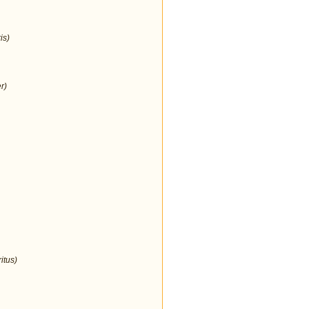
is)
r)
itus)