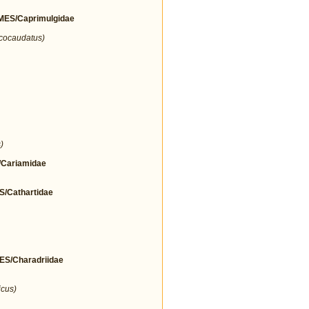
ES/Caprimulgidae
icocaudatus)
)
Cariamidae
Cathartidae
/Charadriidae
icus)