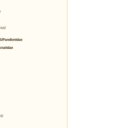
)
cus)
/Pandionidae
natidae
s)