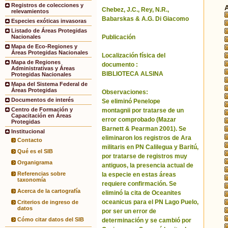
Registros de colecciones y
Chebez, J.C., Rey, N.R.,
relevamientos
Babarskas & A.G. Di Giacomo
Especies exóticas invasoras
Listado de Áreas Protegidas
Publicación
Nacionales
Mapa de Eco-Regiones y
Áreas Protegidas Nacionales
Localización física del
Mapa de Regiones
documento :
Administrativas y Áreas
BIBLIOTECA ALSINA
Protegidas Nacionales
Mapa del Sistema Federal de
Áreas Protegidas
Observaciones:
Documentos de interés
Se eliminó Penelope
Centro de Formación y
montagnii por tratarse de un
Capacitación en Áreas
error comprobado (Mazar
Protegidas
Barnett & Pearman 2001). Se
Institucional
eliminaron los registros de Ara
Contacto
militaris en PN Calilegua y Baritú,
Qué es el SIB
por tratarse de registros muy
Organigrama
antiguos, la presencia actual de
Referencias sobre
la especie en estas áreas
taxonomía
requiere confirmación. Se
Acerca de la cartografía
eliminó la cita de Oceanites
oceanicus para el PN Lago Puelo,
Criterios de ingreso de
datos
por ser un error de
Cómo citar datos del SIB
determinación y se cambió por