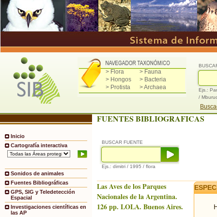
BUSCA
> Flora
> Fauna
> Hongos
> Bacteria
> Protista
> Archaea
Ejs.: Pa
/ Mburu
Buscad
FUENTES BIBLIOGRAFICAS
Inicio
BUSCAR FUENTE
Cartografía interactiva
Ejs.: dimitri / 1995 / flora
Sonidos de animales
Fuentes Bibliográficas
Las Aves de los Parques
ESPEC
GPS, SIG y Teledetección
Nacionales de la Argentina.
Espacial
126 pp. LOLA. Buenos Aires.
H
Investigaciones científicas en
las AP