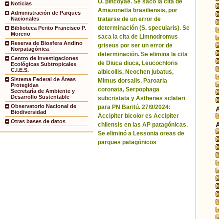
O. pincoyae. Se sacó la cita de
Noticias
Amazonetta brasiliensis, por
Administración de Parques
tratarse de un error de
Nacionales
determinación (S. specularis). Se
Biblioteca Perito Francisco P.
Moreno
saca la cita de Limnodromus
Reserva de Biosfera Andino
griseus por ser un error de
Norpatagónica
determinación. Se elimina la cita
Centro de Investigaciones
de Diuca diuca, Leucochloris
Ecológicas Subtropicales
C.I.E.S.
albicollis, Neochen jubatus,
Sistema Federal de Áreas
Mimus dorsalis, Paroaria
Protegidas
coronata, Serpophaga
Secretaría de Ambiente y
Desarrollo Sustentable
subcristata y Asthenes sclateri
Observatorio Nacional de
para PN Baritú. 27/9/2024:
Biodiversidad
Accipiter bicolor es Accipiter
Otras bases de datos
chilensis en las AP patagónicas.
Se eliminó a Lessonia oreas de
parques patagónicos