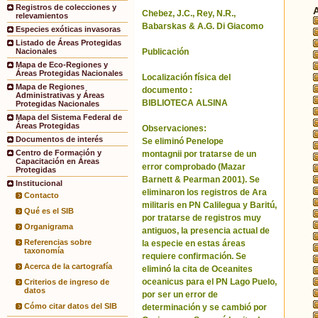
Registros de colecciones y
Chebez, J.C., Rey, N.R.,
relevamientos
Babarskas & A.G. Di Giacomo
Especies exóticas invasoras
Listado de Áreas Protegidas
Publicación
Nacionales
Mapa de Eco-Regiones y
Áreas Protegidas Nacionales
Localización física del
Mapa de Regiones
documento :
Administrativas y Áreas
BIBLIOTECA ALSINA
Protegidas Nacionales
Mapa del Sistema Federal de
Áreas Protegidas
Observaciones:
Documentos de interés
Se eliminó Penelope
Centro de Formación y
montagnii por tratarse de un
Capacitación en Áreas
error comprobado (Mazar
Protegidas
Barnett & Pearman 2001). Se
Institucional
eliminaron los registros de Ara
Contacto
militaris en PN Calilegua y Baritú,
Qué es el SIB
por tratarse de registros muy
Organigrama
antiguos, la presencia actual de
Referencias sobre
la especie en estas áreas
taxonomía
requiere confirmación. Se
Acerca de la cartografía
eliminó la cita de Oceanites
oceanicus para el PN Lago Puelo,
Criterios de ingreso de
datos
por ser un error de
Cómo citar datos del SIB
determinación y se cambió por