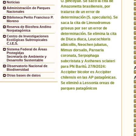
O. pincoyae. Se sacó la cita de
Noticias
Amazonetta brasiliensis, por
Administración de Parques
tratarse de un error de
Nacionales
determinación (S. specularis). Se
Biblioteca Perito Francisco P.
Moreno
saca la cita de Limnodromus
Reserva de Biosfera Andino
griseus por ser un error de
Norpatagónica
determinación. Se elimina la cita
Centro de Investigaciones
de Diuca diuca, Leucochloris
Ecológicas Subtropicales
C.I.E.S.
albicollis, Neochen jubatus,
Sistema Federal de Áreas
Mimus dorsalis, Paroaria
Protegidas
coronata, Serpophaga
Secretaría de Ambiente y
Desarrollo Sustentable
subcristata y Asthenes sclateri
Observatorio Nacional de
para PN Baritú. 27/9/2024:
Biodiversidad
Accipiter bicolor es Accipiter
Otras bases de datos
chilensis en las AP patagónicas.
Se eliminó a Lessonia oreas de
parques patagónicos