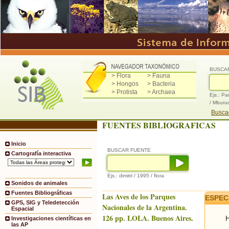
BUSCA
> Flora
> Fauna
> Hongos
> Bacteria
> Protista
> Archaea
Ejs.: Pa
/ Mburu
Buscad
FUENTES BIBLIOGRAFICAS
Inicio
BUSCAR FUENTE
Cartografía interactiva
Ejs.: dimitri / 1995 / flora
Sonidos de animales
Fuentes Bibliográficas
Las Aves de los Parques
ESPEC
GPS, SIG y Teledetección
Nacionales de la Argentina.
Espacial
126 pp. LOLA. Buenos Aires.
H
Investigaciones científicas en
las AP