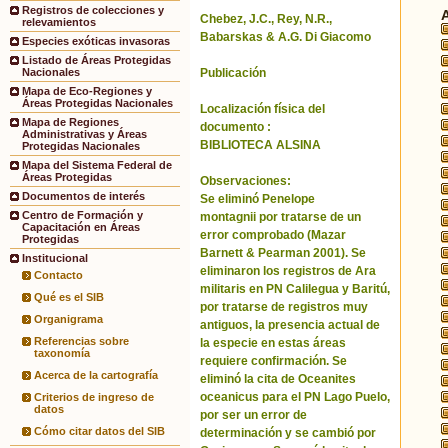
Registros de colecciones y
Chebez, J.C., Rey, N.R.,
relevamientos
Babarskas & A.G. Di Giacomo
Especies exóticas invasoras
Listado de Áreas Protegidas
Publicación
Nacionales
Mapa de Eco-Regiones y
Áreas Protegidas Nacionales
Localización física del
Mapa de Regiones
documento :
Administrativas y Áreas
BIBLIOTECA ALSINA
Protegidas Nacionales
Mapa del Sistema Federal de
Áreas Protegidas
Observaciones:
Documentos de interés
Se eliminó Penelope
Centro de Formación y
montagnii por tratarse de un
Capacitación en Áreas
error comprobado (Mazar
Protegidas
Barnett & Pearman 2001). Se
Institucional
eliminaron los registros de Ara
Contacto
militaris en PN Calilegua y Baritú,
Qué es el SIB
por tratarse de registros muy
Organigrama
antiguos, la presencia actual de
Referencias sobre
la especie en estas áreas
taxonomía
requiere confirmación. Se
Acerca de la cartografía
eliminó la cita de Oceanites
oceanicus para el PN Lago Puelo,
Criterios de ingreso de
datos
por ser un error de
Cómo citar datos del SIB
determinación y se cambió por