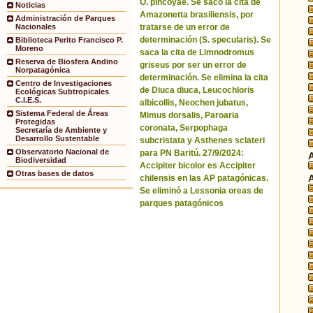
O. pincoyae. Se sacó la cita de
Noticias
Amazonetta brasiliensis, por
Administración de Parques
tratarse de un error de
Nacionales
determinación (S. specularis). Se
Biblioteca Perito Francisco P.
Moreno
saca la cita de Limnodromus
Reserva de Biosfera Andino
griseus por ser un error de
Norpatagónica
determinación. Se elimina la cita
Centro de Investigaciones
de Diuca diuca, Leucochloris
Ecológicas Subtropicales
C.I.E.S.
albicollis, Neochen jubatus,
Sistema Federal de Áreas
Mimus dorsalis, Paroaria
Protegidas
coronata, Serpophaga
Secretaría de Ambiente y
Desarrollo Sustentable
subcristata y Asthenes sclateri
Observatorio Nacional de
para PN Baritú. 27/9/2024:
Biodiversidad
Accipiter bicolor es Accipiter
Otras bases de datos
chilensis en las AP patagónicas.
Se eliminó a Lessonia oreas de
parques patagónicos