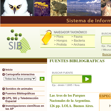
BUSCA
> Flora
> Fauna
> Hongos
> Bacteria
> Protista
> Archaea
Ejs.: Pa
/ Mburu
Buscad
FUENTES BIBLIOGRAFICAS
Inicio
BUSCAR FUENTE
Cartografía interactiva
Ejs.: dimitri / 1995 / flora
Sonidos de animales
Fuentes Bibliográficas
Las Aves de los Parques
ESPEC
GPS, SIG y Teledetección
Nacionales de la Argentina.
Espacial
126 pp. LOLA. Buenos Aires.
H
Investigaciones científicas en
las AP