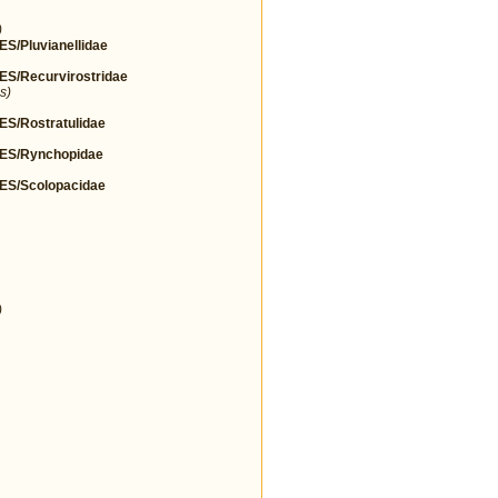
)
Pluvianellidae
/Recurvirostridae
s)
/Rostratulidae
S/Rynchopidae
S/Scolopacidae
)