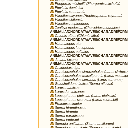
Phegornis mitchellii (Phergornis mitchellii)
Pluvialis dominica
Pluvialis squatarola
Vanellus cayanus (Hoploxypterus cayanus)
Vanellus chilensis
Vanellus resplendens
Zonibyx modestus (Charadrius modestus)
ANIMALIA/CHORDATA/AVES/CHARADRIIFORME
Chionis albus (Chionis alba)
ANIMALIA/CHORDATA/AVES/CHARADRIIFORME
Haematopus ater
Haematopus leucopodus
Haematopus palliatus
ANIMALIA/CHORDATA/AVES/CHARADRIIFORME
Jacana jacana
ANIMALIA/CHORDATA/AVES/CHARADRIIFORME
Chlidonias niger
Chroicocephalus cirrocephalus (Larus cirrhoc
Chroicocephalus maculipennis (Larus maculip
Chroicocephalus serranus (Larus serranus)
Gelochelidon nilotica (Sterna nilotica)
Larus atlanticus
Larus dominicanus
Leucophaeus pipixcan (Larus pipixcan)
Leucophaeus scoresbii (Larus scoresbii)
Phaetusa simplex
Sterna hirundinacea
Sterna hirundo
Sterna paradisaea
Sterna trudeaui
Sternula antillarum (Sterna antillarum)
Sternula superciliaris (Sterna superciliaris)