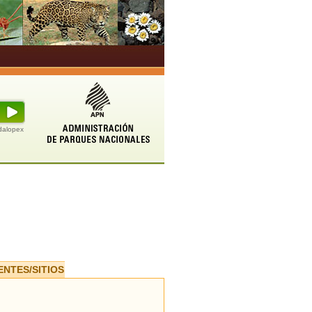
udalopex
ENTES/SITIOS