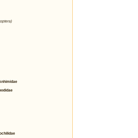
optera)
nhimidae
odidae
hilidae