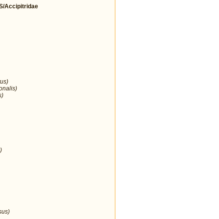
Accipitridae
us)
onalis)
s)
)
sus)