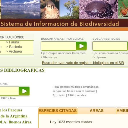
BUSCAR AREAS PROTEGIDAS
BUSCAR ESPECIES
> Fauna
s
> Bacteria
a
> Archaea
Ejs.: Parque nacional / Corrientes
Ejs.: zorro colorado / pse
/ Mburucuya
/ culpaeus
Buscador avanzado de registros biológicos en el SIB
S BIBLIOGRAFICAS
UENTE
Para criterios múltiples simultáneos,
separe las frases con el símbolo |
Ej.: dimitri | 1964 | anales
/ 1995 / flora
e los Parques
ESPECIES CITADAS
AREAS
AMBI
 de la Argentina.
LA. Buenos Aires.
Hay 1023 especies citadas