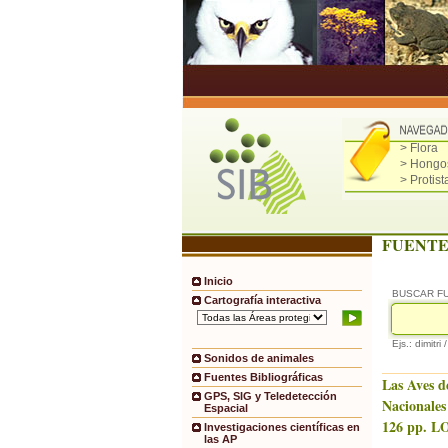
> Flora
> Hongo
> Protist
FUENTE
Inicio
BUSCAR F
Cartografía interactiva
Ejs.: dimitri 
Sonidos de animales
Fuentes Bibliográficas
Las Aves d
GPS, SIG y Teledetección
Nacionales
Espacial
126 pp. LO
Investigaciones científicas en
las AP