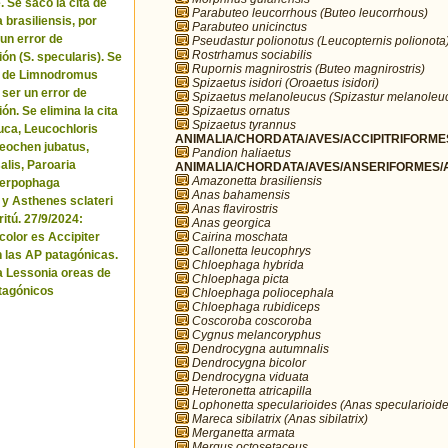
. Se sacó la cita de
Parabuteo leucorrhous (Buteo leucorrhous)
brasiliensis, por
Parabuteo unicinctus
 un error de
Pseudastur polionotus (Leucopternis polionota
Rostrhamus sociabilis
ón (S. specularis). Se
Rupornis magnirostris (Buteo magnirostris)
ta de Limnodromus
Spizaetus isidori (Oroaetus isidori)
 ser un error de
Spizaetus melanoleucus (Spizastur melanoleu
Spizaetus ornatus
ón. Se elimina la cita
Spizaetus tyrannus
uca, Leucochloris
ANIMALIA/CHORDATA/AVES/ACCIPITRIFORMES
 Neochen jubatus,
Pandion haliaetus
lis, Paroaria
ANIMALIA/CHORDATA/AVES/ANSERIFORMES/A
Amazonetta brasiliensis
Serpophaga
Anas bahamensis
 y Asthenes sclateri
Anas flavirostris
itú. 27/9/2024:
Anas georgica
Cairina moschata
icolor es Accipiter
Callonetta leucophrys
n las AP patagónicas.
Chloephaga hybrida
a Lessonia oreas de
Chloephaga picta
tagónicos
Chloephaga poliocephala
Chloephaga rubidiceps
Coscoroba coscoroba
Cygnus melancoryphus
Dendrocygna autumnalis
Dendrocygna bicolor
Dendrocygna viduata
Heteronetta atricapilla
Lophonetta specularioides (Anas specularioide
Mareca sibilatrix (Anas sibilatrix)
Merganetta armata
Mergus octosetaceus