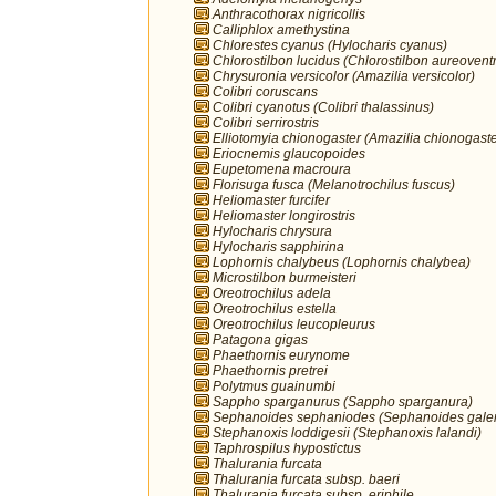
Anthracothorax nigricollis
Calliphlox amethystina
Chlorestes cyanus (Hylocharis cyanus)
Chlorostilbon lucidus (Chlorostilbon aureoventr
Chrysuronia versicolor (Amazilia versicolor)
Colibri coruscans
Colibri cyanotus (Colibri thalassinus)
Colibri serrirostris
Elliotomyia chionogaster (Amazilia chionogaste
Eriocnemis glaucopoides
Eupetomena macroura
Florisuga fusca (Melanotrochilus fuscus)
Heliomaster furcifer
Heliomaster longirostris
Hylocharis chrysura
Hylocharis sapphirina
Lophornis chalybeus (Lophornis chalybea)
Microstilbon burmeisteri
Oreotrochilus adela
Oreotrochilus estella
Oreotrochilus leucopleurus
Patagona gigas
Phaethornis eurynome
Phaethornis pretrei
Polytmus guainumbi
Sappho sparganurus (Sappho sparganura)
Sephanoides sephaniodes (Sephanoides galer
Stephanoxis loddigesii (Stephanoxis lalandi)
Taphrospilus hypostictus
Thalurania furcata
Thalurania furcata subsp. baeri
Thalurania furcata subsp. eriphile