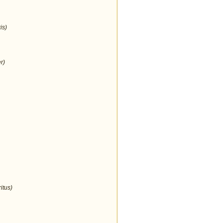
is)
r)
itus)