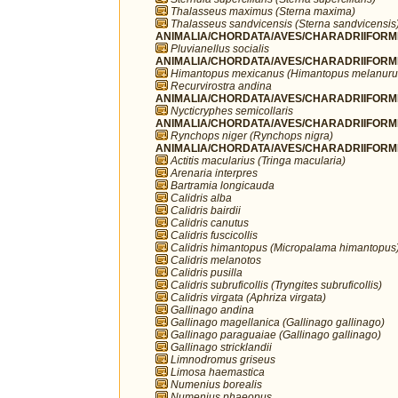
Thalasseus maximus (Sterna maxima)
Thalasseus sandvicensis (Sterna sandvicensis
ANIMALIA/CHORDATA/AVES/CHARADRIIFORMES/
Pluvianellus socialis
ANIMALIA/CHORDATA/AVES/CHARADRIIFORMES
Himantopus mexicanus (Himantopus melanuru
Recurvirostra andina
ANIMALIA/CHORDATA/AVES/CHARADRIIFORMES
Nycticryphes semicollaris
ANIMALIA/CHORDATA/AVES/CHARADRIIFORME
Rynchops niger (Rynchops nigra)
ANIMALIA/CHORDATA/AVES/CHARADRIIFORME
Actitis macularius (Tringa macularia)
Arenaria interpres
Bartramia longicauda
Calidris alba
Calidris bairdii
Calidris canutus
Calidris fuscicollis
Calidris himantopus (Micropalama himantopus
Calidris melanotos
Calidris pusilla
Calidris subruficollis (Tryngites subruficollis)
Calidris virgata (Aphriza virgata)
Gallinago andina
Gallinago magellanica (Gallinago gallinago)
Gallinago paraguaiae (Gallinago gallinago)
Gallinago stricklandii
Limnodromus griseus
Limosa haemastica
Numenius borealis
Numenius phaeopus