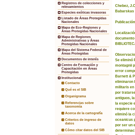
Registros de colecciones y
Chebez, J.C.
relevamientos
Babarskas 
Especies exóticas invasoras
Listado de Áreas Protegidas
Publicación
Nacionales
Mapa de Eco-Regiones y
Áreas Protegidas Nacionales
Localización
Mapa de Regiones
documento 
Administrativas y Áreas
BIBLIOTEC
Protegidas Nacionales
Mapa del Sistema Federal de
Áreas Protegidas
Observacio
Documentos de interés
Se eliminó
Centro de Formación y
montagnii p
Capacitación en Áreas
error comp
Protegidas
Barnett & 
Institucional
eliminaron 
Contacto
militaris en
Qué es el SIB
por tratars
Organigrama
antiguos, l
Referencias sobre
la especie 
taxonomía
requiere co
Acerca de la cartografía
eliminó la 
oceanicus p
Criterios de ingreso de
datos
por ser un 
Cómo citar datos del SIB
determinac