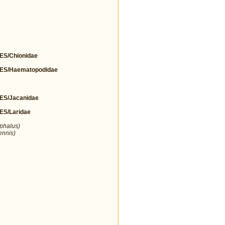
S/Chionidae
S/Haematopodidae
S/Jacanidae
S/Laridae
ephalus)
ennis)