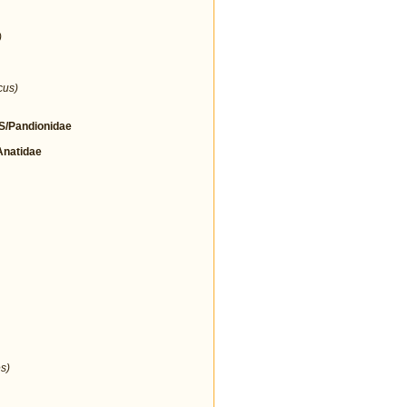
)
cus)
/Pandionidae
natidae
s)