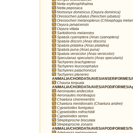
Netta erythrophthalma
Netta peposaca
Nomonyx dominicus (Oxyura dominica)
Oressochen jubatus (Neochen jubatus)
Oressochen melanopterus (Chloephaga melan
Oxyura jamaicensis
Oxyura vittata
Sarkidiornis melanotos
Spatula cyanoptera (Anas cyanoptera)
Spatula discors (Anas discors)
Spatula platalea (Anas platalea)
Spatula puna (Anas puna)
Spatula versicolor (Anas versicolor)
Speculanas specularis (Anas specularis)
Tachyeres brachypterus
Tachyeres leucocephalus
Tachyeres patachonicus
Tachyeres pteneres
ANIMALIA/CHORDATA/AVES/ANSERIFORMES/A
Chauna torquata
ANIMALIA/CHORDATA/AVES/APODIFORMES/Ap
Aeronautes andecolus
Aeronautes montivagus
Chaetura cinereiventris
Chaetura meridionalis (Chaetura andrei)
Cypseloides fumigatus
Cypseloides rothschildi
Cypseloides senex
Streptoprocne biscutata
Streptoprocne zonaris
ANIMALIA/CHORDATA/AVES/APODIFORMES/Troc
Adelomyia melanogenys