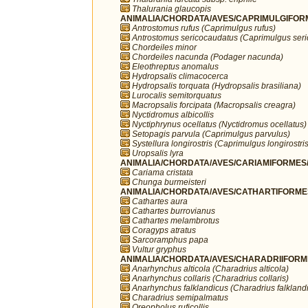
Thalurania glaucopis
ANIMALIA/CHORDATA/AVES/CAPRIMULGIFORM
Antrostomus rufus (Caprimulgus rufus)
Antrostomus sericocaudatus (Caprimulgus ser
Chordeiles minor
Chordeiles nacunda (Podager nacunda)
Eleothreptus anomalus
Hydropsalis climacocerca
Hydropsalis torquata (Hydropsalis brasiliana)
Lurocalis semitorquatus
Macropsalis forcipata (Macropsalis creagra)
Nyctidromus albicollis
Nyctiphrynus ocellatus (Nyctidromus ocellatus)
Setopagis parvula (Caprimulgus parvulus)
Systellura longirostris (Caprimulgus longirostris
Uropsalis lyra
ANIMALIA/CHORDATA/AVES/CARIAMIFORMES/
Cariama cristata
Chunga burmeisteri
ANIMALIA/CHORDATA/AVES/CATHARTIFORMES/
Cathartes aura
Cathartes burrovianus
Cathartes melambrotus
Coragyps atratus
Sarcoramphus papa
Vultur gryphus
ANIMALIA/CHORDATA/AVES/CHARADRIIFORMES
Anarhynchus alticola (Charadrius alticola)
Anarhynchus collaris (Charadrius collaris)
Anarhynchus falklandicus (Charadrius falkland
Charadrius semipalmatus
Oreopholus ruficollis