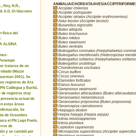
ANIMALIA/CHORDATA/AVES/ACCIPITRIFORMES/
, Rey, N.R.,
Accipiter chilensis
& A.G. Di Giacomo
Accipiter poliogaster
Accipiter striatus (Accipiter erythronemius)
Astur bicolor (Accipiter bicolor)
Busarellus nigricollis
Buteo albigula
 física del
Buteo brachyurus
Buteo nitidus
:
Buteo swainsoni
A ALSINA
Buteo ventralis
Buteogallus coronatus (Harpyhaliaetus coronat
Buteogallus meridionalis (Heterospizias meridi
nes:
Buteogallus solitarius (Harpyhaliaetus solitariu
 Penelope
Buteogallus urubitinga
or tratarse de un
Chondrohierax uncinatus
robado (Mazar
Circus buffoni
Circus cinereus
Pearman 2001). Se
Elanoides forficatus
los registros de Ara
Elanus leucurus
 PN Calilegua y Baritú,
Gampsonyx swainsonii
Geranoaetus albicaudatus (Buteo albicaudatus
e de registros muy
Geranoaetus melanoleucus
a presencia actual de
Geranoaetus polyosoma (Buteo polyosoma)
en estas áreas
Geranospiza caerulescens
nfirmación. Se
Harpagus diodon
Harpia harpyja (Harpia arpyja)
cita de Oceanites
Ictinia mississippiensis
ara el PN Lago Puelo,
Ictinia plumbea
error de
Leptodon cayanensis
Microspizias superciliosus (Accipiter supercilio
ión y se cambió por
Morphnus guianensis