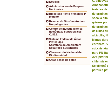
O. pincoyae
Noticias
Amazonetta 
Administración de Parques
tratarse de
Nacionales
determinaci
Biblioteca Perito Francisco P.
Moreno
saca la ci
Reserva de Biosfera Andino
griseus por
Norpatagónica
determinaci
Centro de Investigaciones
de Diuca di
Ecológicas Subtropicales
C.I.E.S.
albicollis,
Sistema Federal de Áreas
Mimus dorsa
Protegidas
coronata, 
Secretaría de Ambiente y
Desarrollo Sustentable
subcristata
Observatorio Nacional de
para PN Bar
Biodiversidad
Accipiter b
Otras bases de datos
chilensis e
Se eliminó 
parques pa