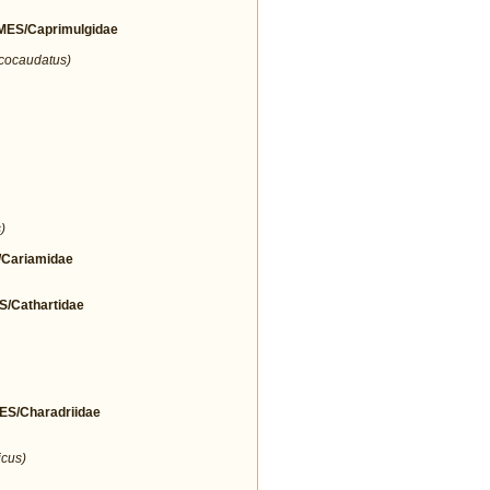
ES/Caprimulgidae
icocaudatus)
)
Cariamidae
Cathartidae
/Charadriidae
icus)